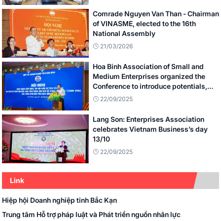
Comrade Nguyen Van Than - Chairman
of VINASME, elected to the 16th
National Assembly
21/03/2026
Hoa Binh Association of Small and
Medium Enterprises organized the
Conference to introduce potentials,
investment opportunities of Hoa Binh
22/09/2025
province
Lang Son: Enterprises Association
celebrates Vietnam Business’s day
13/10
22/09/2025
Link
Hiệp hội Doanh nghiệp tỉnh Bắc Kạn
Trung tâm Hỗ trợ pháp luật và Phát triển nguồn nhân lực