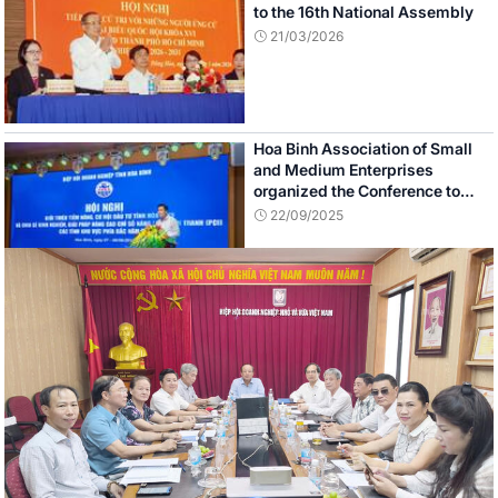
to the 16th National Assembly
21/03/2026
Hoa Binh Association of Small
and Medium Enterprises
organized the Conference to
introduce potentials, investment
22/09/2025
opportunities of Hoa Binh
province
Lang Son: Enterprises
Association celebrates Vietnam
Business’s day 13/10
22/09/2025