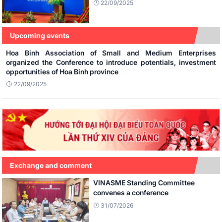
22/09/2025
province
Upcoming events
Hoa Binh Association of Small and Medium Enterprises
Scientist Institution of Small and
organized the Conference to introduce potentials, investment
Medium Enterprises received
opportunities of Hoa Binh province
the delegations of Asian
Development Bank
22/09/2025
27/03/2014
Exchange and comment
VINASME Standing Committee
convenes a conference
31/07/2026