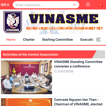
F THE CENTRAL COMMITTEE OF THE VIETNAM FATHERLAND FRON
Home
Charter
Starting Committee
Execution Comm
Activities of the Central Association
VINASME Standing Committee
convenes a conference
31/07/2026
Comrade Nguyen Van Than -
Chairman of VINASME, elected