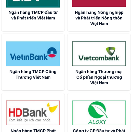
Hiệp hội Doanh nghiệp nhỏ và vừa tỉnh Nghệ An
Hiệp hội Doanh nghiệp Quảng Ninh
Ngân hàng TMCP Đầu tư
Ngân hàng Nông nghiệp
Hiệp hội Doanh nghiệp tỉnh Hà Tĩnh
và Phát triển Việt Nam
và Phát triển Nông thôn
Việt Nam
Hiệp hội Doanh nghiệp nhỏ và vừa tỉnh Bà Rịa – Vũng Tàu
Hiệp hội Doanh nghiệp Quảng Bình
Hiệp hội Doanh nghiệp TP. Cần Thơ
Hiệp hội Doanh nghiệp Quảng Trị
Hiệp hội Doanh nghiệp Quảng Nam
Tạp chí Doanh nghiệp và Hội nhập
Ngân hàng TMCP Công
Ngân hàng Thương mại
Thương Việt Nam
Cổ phần Ngoại thương
Việt Nam
Ngân hàng TMCP Phát
Công ty CP Đầu tư và Phát