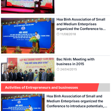
Hoa Binh Association of Small
and Medium Enterprises
organized the Conference to
introduce potentials, investment
11/08/2018
opportunities of Hoa Binh
province
Bac Ninh: Meeting with
business in 2015
24/04/2015
Activities of Entrepreneurs and businesses
Hoa Binh Association of Small and
Kenan Institute Asia (Kenan)
Medium Enterprises organized the
officially opened Hanoi office
Conference to introduce potentials,
18/08/2014
investment opportunities of Hoa Binh