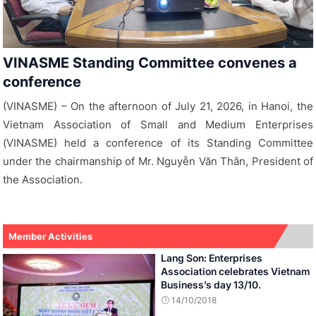
Lang Son: Enterprises Association
celebrates Vietnam Business’s day 13/10
(VINASME)- In 12/10/2018, Lang Son Association of
enterprises organized Vietnam Business’s day Celebration
13/10 and evaluate report of Association in 2018.The
celebration drew attendance of leaders from Central
Association, including Mr To Hoai Nam – Standing Vice
Chairman cum General Secretary ...
Member Activities
Lang Son: Enterprises
Association celebrates Vietnam
Business’s day 13/10.
14/10/2018