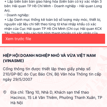
+ Lập biên bản bàn giao hàng hóa (biên bản có ký xác nhận 3
bên: Hải quan TP Hồ Chí Minh - Doanh nghiệp - Hải quan Long
An).
- Doanh nghiệp:
+ Lập Danh mục thống kê toàn bộ số lượng máy móc, thiết bị,
nguyên vật liệu chi tiết theo từng tờ khai nhập khẩu có xác
nhận của Cục Hải quan TP Hồ Chí Minh (Chi cục Hải quan KCX
Tân Thuận), báo cáo tình hình thanh khoản có xác nhận của
Cục Hải quan TP Hồ Chí Minh (Chi cục Hải quan KCX Tân
Xem trước file
Thuận), đính kèm sao y toàn bộ hồ sơ liên quan gửi Chi cục Hải
quan Bến Lức - Cục Hải quan Long An để theo dõi, quản lý.
+ Đảm bảo nguyên trạng hàng hóa trong quá trình vận chuyển
HIỆP HỘI DOANH NGHIỆP NHỎ VÀ VỪA VIỆT NAM
cũng như vận chuyển đúng tuyến đường quy định (có biên
(VINASME)
bản xác nhận bàn giao hàng hóa vận chuyển giữa Chi cục Hải
quan KCX Tân Thuận - Cục Hải quan Tp Hồ Chí Minh và Chi
Cổng thông tin được thiết lập theo giấy phép số
cục Hải quan Bến Lức - Cục Hải quan tỉnh Long An).
210/GP-BC do Cục Báo Chí, Bộ Văn hóa Thông tin cấp
+ Bàn giao hồ sơ hải quan cho Cục Hải quan Long An theo dõi,
quản lý (nếu có).
ngày 29/5/2007
- Cục Hải quan Long An:
+ Chịu trách nhiệm kiểm tra, đối chiếu số lượng hàng hóa thực
Địa chỉ:
Tầng 10, Nhà D, Khách sạn thể thao
tế doanh nghiệp chuyển đến với danh mục do doanh nghiệp
lập và biên bản bàn giao của Cục Hải quan Tp Hồ Chí Minh.
Hacinco, 15 Lê Văn Thiêm, Phường Thanh Xuân, TP
+ Theo dõi tiếp nguyên phụ liệu chưa thanh khoản (nếu có).
Hà Nội
Tổng cục Hải quan hướng dẫn để các đơn vị hải quan và