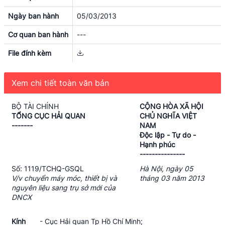
Ngày ban hành
05/03/2013
Cơ quan ban hành
---
File đính kèm
Xem chi tiết toàn văn bản
BỘ TÀI CHÍNH
CỘNG HÒA XÃ HỘI
TỔNG CỤC HẢI QUAN
CHỦ NGHĨA VIỆT
-------
NAM
Độc lập - Tự do -
Hạnh phúc
---------------
Số: 1119/TCHQ-GSQL
Hà Nội, ngày 05
V/v chuyển máy móc, thiết bị và
tháng 03 năm 2013
nguyên liệu sang trụ sở mới của
DNCX
Kính
- Cục Hải quan Tp Hồ Chí Minh;