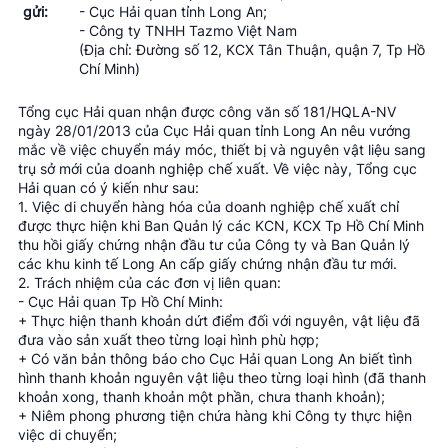
gửi:
- Cục Hải quan tỉnh Long An;
- Công ty TNHH Tazmo Việt Nam
(Địa chỉ: Đường số 12, KCX Tân Thuận, quận 7, Tp Hồ
Chí Minh)
Tổng cục Hải quan nhận được công văn số 181/HQLA-NV
ngày 28/01/2013 của Cục Hải quan tỉnh Long An nêu vướng
mắc về việc chuyển máy móc, thiết bị và nguyên vật liệu sang
trụ sở mới của doanh nghiệp chế xuất. Về việc này, Tổng cục
Hải quan có ý kiến như sau:
1. Việc di chuyển hàng hóa của doanh nghiệp chế xuất chỉ
được thực hiện khi Ban Quản lý các KCN, KCX Tp Hồ Chí Minh
thu hồi giấy chứng nhận đầu tư của Công ty và Ban Quản lý
các khu kinh tế Long An cấp giấy chứng nhận đầu tư mới.
2. Trách nhiệm của các đơn vị liên quan:
- Cục Hải quan Tp Hồ Chí Minh:
+ Thực hiện thanh khoản dứt điểm đối với nguyên, vật liệu đã
đưa vào sản xuất theo từng loại hình phù hợp;
+ Có văn bản thông báo cho Cục Hải quan Long An biết tình
hình thanh khoản nguyên vật liệu theo từng loại hình (đã thanh
khoản xong, thanh khoản một phần, chưa thanh khoản);
+ Niêm phong phương tiện chứa hàng khi Công ty thực hiện
việc di chuyển;