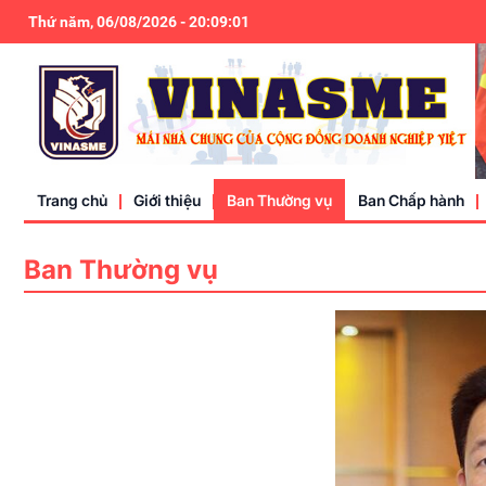
Thứ năm, 06/08/2026
-
20
:
09
:
01
Trang chủ
Giới thiệu
Ban Thường vụ
Ban Chấp hành
Ban Thường vụ
Điều lệ
Liên hệ