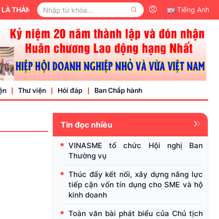
 THÀNH VIÊN CỦA ỦY BAN TRUNG ƯƠNG MẶT TRẬN TỔ QUỐC VIỆT
Tiếng Anh
ện
Thư viện
Hỏi đáp
Ban Chấp hành
Tin đọc nhiều
Video
VINASME tổ chức Hội nghị Ban
Văn bản pháp luật
Thường vụ
nh nghiệp
Thúc đẩy kết nối, xây dựng năng lực
tiếp cận vốn tín dụng cho SME và hộ
kinh doanh
Toàn văn bài phát biểu của Chủ tịch