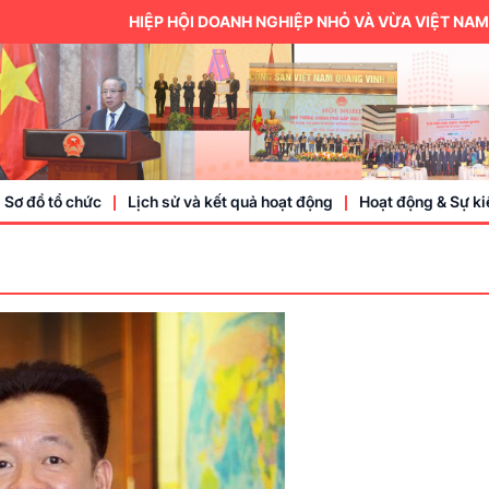
HIỆP HỘI DOANH NGHIỆP NHỎ VÀ VỪA VIỆT NAM LÀ
Sơ đồ tổ chức
Lịch sử và kết quả hoạt động
Hoạt động & Sự ki
Trung ương hội
Thành viên
Doanh nhân, doa
Sự kiện