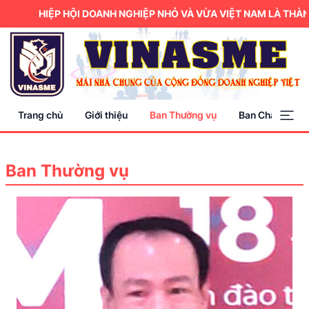
HIỆP HỘI DOANH NGHIỆP NHỎ VÀ VỪA VIỆT NAM LÀ THÀNH
Trang chủ
Giới thiệu
Ban Thường vụ
Ban Chấp hành
Ban Thường vụ