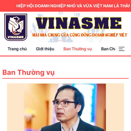
HIỆP HỘI DOANH NGHIỆP NHỎ VÀ VỪA VIỆT NAM LÀ THÀN
Trang chủ
Giới thiệu
Ban Thường vụ
Ban Chấp hành
Ban Thường vụ