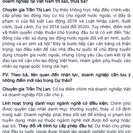
doanh nghiệp tại Việt Nam thì sao, thưa bà?
Chuyên gia Trần Thị Lan:
Dự thảo không trực tiếp điều chỉnh việc
cấp phép lao động hay cư trú cho người nước ngoài, vì đây là
phạm vi của Bộ luật Lao động 2019 và Luật Nhập cảnh, Xuất
cảnh, Quá cảnh, Cư trú 2014 (sửa đổi 2020). Tuy nhiên, điểm mới
về thẩm quyền chấp thuận chủ trương đầu tư là có xét đến “tác
động của việc sử dụng lao động nước ngoài đối với an ninh, quốc
phòng và an sinh xã hội.” Đây là bước tiếp cận cân bằng và thận
trọng: tạo điều kiện để các nhà đầu tư quốc tế chủ động tuyển
dụng chuyên gia nước ngoài, nhưng cũng yêu cầu cam kết tỷ lệ
đào tạo kế cận cho lao động Việt Nam, nhằm giảm phụ thuộc vào
nhân sự ngoại quốc trong dài hạn.
PV: Theo bà, liên quan đến nhân lực, doanh nghiệp cần lưu ý
những điểm mới nào trong Dự thảo?
Chuyên gia Trần Thị Lan:
Có ba điểm chính mà doanh nghiệp Việt
và doanh nghiệp FDI cần chú ý.
Linh hoạt trong danh mục ngành nghề có điều kiện:
Chính phủ
được quyền cập nhật danh mục thường xuyên, thay vì cố định
trong luật. Doanh nghiệp phải theo dõi sát để không vi phạm khi
tuyển dụng nhân sự thuộc ngành nghề mới được bổ sung hoặc
loại bỏ.
Thay đổi về trình tự cấp phép đầu tư:
Dự thảo cho phép
nhà đầu tư nước ngoài được thành lập doanh nghiệp trước khi xin