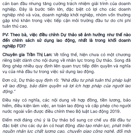
cản ban đầu nhưng tăng cường trách nhiệm giải trình của doanh
nghiệp. Đây là bước tiến lớn, đặc biệt có lợi cho các doanh
nghiệp nhỏ và vừa, doanh nghiệp khởi nghiệp, nhóm vốn thường
gặp khó khăn trong việc tiếp cận môi trường đầu tư do chi phí
tuân thủ cao.
PV: Theo bà, việc điều chỉnh Dự thảo sẽ ảnh hưởng như thế nào
đến chính sách sử dụng lao động, nhất là trong khối doanh
nghiệp FDI?
Chuyên gia Trần Thị Lan:
Về tổng thể, hiện chưa có một chương
riêng biệt dành cho nội dung về nhân lực trong Dự thảo. Song đã
lồng ghép nhiều quy định liên quan trực tiếp đến quyền và nghĩa
vụ của nhà đầu tư trong việc sử dụng lao động.
Đơn cử, Dự thảo quy định rõ:
“Nhà đầu tư phải tuân thủ pháp luật
về lao động, bảo đảm quyền và lợi ích hợp pháp của người lao
động.”
Điều này có nghĩa, các nội dung về hợp đồng, tiền lương, bảo
hiểm, điều kiện làm việc, an toàn lao động và cấp phép cho người
nước ngoài vẫn được điều chỉnh theo Bộ luật Lao động 2019.
Điểm mới đáng chú ý là Dự thảo bổ sung cơ chế ưu đãi đầu tư
đặc biệt cho các dự án có hoạt động
đào tạo nhân lực, phát triển
nguồn nhân lực chất lượng cao, chuyển giao công nghệ, đổi mới