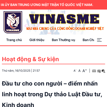
ỦY BAN TRUNG ƯƠNG MẶT TRẬN TỔ QUỐC VIỆT NAM.
Trang chủ
Giới thiệu
Ban Thường vụ
Ban Chấp hành
Hoạt động & Sự kiện
+
A
-
A
|
Thứ năm, 16/10/2025
|
21:57
A
Đầu tư cho con người – điểm nhấn
linh hoạt trong Dự thảo Luật Đầu tư,
Kinh doanh