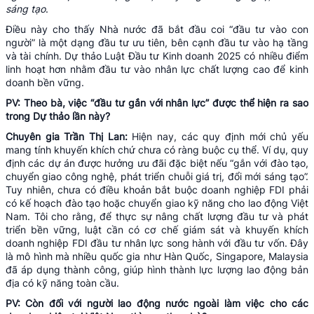
sáng tạo
.
Điều này cho thấy Nhà nước đã bắt đầu coi “đầu tư vào con
người” là một dạng đầu tư ưu tiên, bên cạnh đầu tư vào hạ tầng
và tài chính. Dự thảo Luật Đầu tư Kinh doanh 2025 có nhiều điểm
linh hoạt hơn nhằm đầu tư vào nhân lực chất lượng cao để kinh
doanh bền vững.
PV: Theo bà, việc “đầu tư gắn với nhân lực” được thể hiện ra sao
trong Dự thảo lần này?
Chuyên gia Trần Thị Lan:
Hiện nay, các quy định mới chủ yếu
mang tính khuyến khích chứ chưa có ràng buộc cụ thể. Ví dụ, quy
định các dự án được hưởng ưu đãi đặc biệt nếu “gắn với đào tạo,
chuyển giao công nghệ, phát triển chuỗi giá trị, đổi mới sáng tạo”.
Tuy nhiên, chưa có điều khoản bắt buộc doanh nghiệp FDI phải
có kế hoạch đào tạo hoặc chuyển giao kỹ năng cho lao động Việt
Nam. Tôi cho rằng, để thực sự nâng chất lượng đầu tư và phát
triển bền vững, luật cần có cơ chế giám sát và khuyến khích
doanh nghiệp FDI đầu tư nhân lực song hành với đầu tư vốn. Đây
là mô hình mà nhiều quốc gia như Hàn Quốc, Singapore, Malaysia
đã áp dụng thành công, giúp hình thành lực lượng lao động bản
địa có kỹ năng toàn cầu.
PV: Còn đối với người lao động nước ngoài làm việc cho các