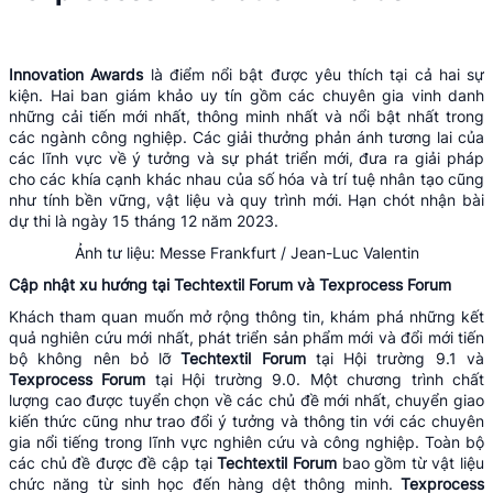
I
nnovation
A
wards
là điểm nổi bật được yêu thích tại cả hai sự
kiện. Hai ban giám khảo uy tín gồm các chuyên gia vinh danh
những cải tiến mới nhất, thông minh nhất và nổi bật nhất trong
các ngành công nghiệp. Các giải thưởng phản ánh tương lai của
các lĩnh vực về ý tưởng và sự phát triển mới, đưa ra giải pháp
cho các khía cạnh khác nhau của số hóa và trí tuệ nhân tạo cũng
như tính bền vững, vật liệu và quy trình mới. Hạn chót nhận bài
dự thi là ngày 15 tháng 12 năm 2023.
Ảnh tư liệu: Messe Frankfurt / Jean-Luc Valentin
Cập nhật xu hướng tại Techtextil
Forum
và
T
exprocess
Forum
Khách tham quan muốn mở rộng thông tin, khám phá những kết
quả nghiên cứu mới nhất, phát triển sản phẩm mới và đổi mới tiến
bộ không nên bỏ lỡ
Techtextil Forum
tại Hội trường 9.1 và
Texprocess Forum
tại Hội trường 9.0. Một chương trình chất
lượng cao được tuyển chọn về các chủ đề mới nhất, chuyển giao
kiến ​​thức cũng như trao đổi ý tưởng và thông tin với các chuyên
gia nổi tiếng trong lĩnh vực nghiên cứu và công nghiệp. Toàn bộ
các chủ đề được đề cập tại
Techtextil Forum
bao gồm từ vật liệu
chức năng từ sinh học đến hàng dệt thông minh.
Texprocess