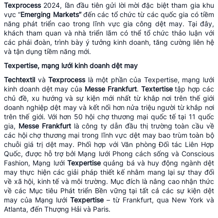
Texprocess
2024, lần đầu tiên gửi lời mời đặc biệt tham gia khu
vực “
Emerging Markets”
đến các tổ chức từ các quốc gia có tiềm
năng phát triển cao trong lĩnh vực gia công dệt may. Tại đây,
khách tham quan và nhà triển lãm có thể tổ chức thảo luận với
các phái đoàn, trình bày ý tưởng kinh doanh, tăng cường liên hệ
và tận dụng tiềm năng mới.
T
expertise,
mạng lưới kinh doanh dệt may
Techtextil
và
Texprocess
là một phần của Texpertise, mạng lưới
kinh doanh dệt may của
Messe Frankfurt
.
Textertise
tập hợp các
chủ đề, xu hướng và sự kiện mới nhất từ ​​khắp nơi trên thế giới
doanh nghiệp dệt may và kết nối hơn nửa triệu người từ khắp nơi
trên thế giới. Với hơn 50 hội chợ thương mại quốc tế tại 11 quốc
gia,
Messe Frankfurt
là công ty dẫn đầu thị trường toàn cầu về
các hội chợ thương mại trong lĩnh vực dệt may bao trùm toàn bộ
chuỗi giá trị dệt may. Phối hợp với Văn phòng Đối tác Liên Hợp
Quốc, được hỗ trợ bởi Mạng lưới Phong cách sống và Conscious
Fashion, Mạng lưới
Texpertise
quảng bá và huy động ngành dệt
may thực hiện các giải pháp thiết kế nhằm mang lại sự thay đổi
về xã hội, kinh tế và môi trường. Mục đích là nâng cao nhận thức
về các Mục tiêu Phát triển Bền vững tại tất cả các sự kiện dệt
may của Mạng lưới
Texpertise
– từ Frankfurt, qua New York và
Atlanta, đến Thượng Hải và Paris.