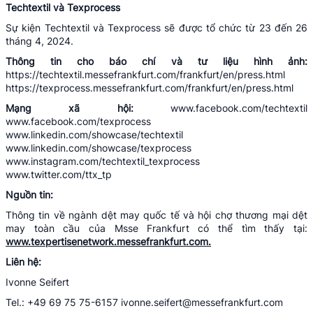
Techtextil và Texprocess
Sự kiện Techtextil và Texprocess sẽ được tổ chức từ 23 đến 26
tháng 4, 2024.
Thông tin cho báo chí và tư liệu hình ảnh:
https://techtextil.messefrankfurt.com/frankfurt/en/press.html
https://texprocess.messefrankfurt.com/frankfurt/en/press.html
Mạng xã hội:
www.facebook.com/techtextil
www.facebook.com/texprocess
www.linkedin.com/showcase/techtextil
www.linkedin.com/showcase/texprocess
www.instagram.com/techtextil_texprocess
www.twitter.com/ttx_tp
Nguồn tin:
Thông tin về ngành dệt may quốc tế và hội chợ thương mại dệt
may toàn cầu của Msse Frankfurt có thể tìm thấy tại:
www.texpertisenetwork.messefrankfurt.com.
Liên hệ:
Ivonne Seifert
Tel.: +49 69 75 75-6157 ivonne.seifert@messefrankfurt.com