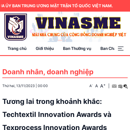
ỦY BAN TRUNG ƯƠNG MẶT TRẬN TỔ QUỐC VIỆT NAM.
Trang chủ
Giới thiệu
Ban Thường vụ
Ban Chấp hành
Doanh nhân, doanh nghiệp
+
A
-
A
|
Thứ hai, 13/11/2023
|
00:00
A
Tương lai trong khoảnh khắc:
Techtextil Innovation Awards và
Texprocess Innovation Awards