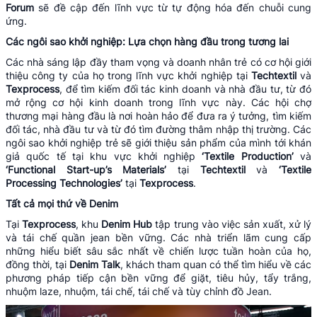
Forum
sẽ đề cập đến lĩnh vực từ tự động hóa đến chuỗi cung
ứng.
Các ngôi sao khởi nghiệp:
Lựa chọn hàng đầu trong tương lai
Các nhà sáng lập đầy tham vọng và doanh nhân trẻ có cơ hội giới
thiệu công ty của họ trong lĩnh vực khởi nghiệp tại
Techtextil
và
Texprocess
, để tìm kiếm đối tác kinh doanh và nhà đầu tư, từ đó
mở rộng cơ hội kinh doanh trong lĩnh vực này. Các hội chợ
thương mại hàng đầu là nơi hoàn hảo để đưa ra ý tưởng, tìm kiếm
đối tác, nhà đầu tư và từ đó tìm đường thâm nhập thị trường. Các
ngôi sao khởi nghiệp trẻ sẽ giới thiệu sản phẩm của mình tới khán
giả quốc tế tại khu vực khởi nghiệp
‘Textile Production’
và
‘Functional Start-up’s Materials’
tại
Techtextil
và
‘Textile
Processing Technologies’
tại
Texprocess
.
Tất cả mọi thứ về Denim
Tại
Texprocess
, khu
Denim
Hub
tập trung vào việc sản xuất, xử lý
và tái chế quần jean bền vững. Các nhà triển lãm cung cấp
những hiểu biết sâu sắc nhất về chiến lược tuần hoàn của họ,
đồng thời, tại
Denim Talk
, khách tham quan có thể tìm hiểu về các
phương pháp tiếp cận bền vững để giặt, tiêu hủy, tẩy trắng,
nhuộm laze, nhuộm, tái chế, tái chế và tùy chỉnh đồ Jean.