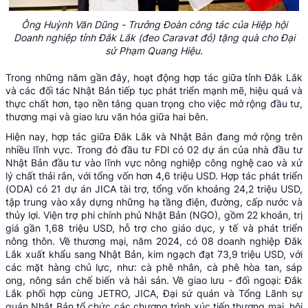
Ông Huỳnh Văn Dũng - Trưởng Đoàn công tác của Hiệp hội
Doanh nghiệp tỉnh Đắk Lắk (đeo Caravat đỏ) tặng quà cho Đại
sứ Phạm Quang Hiệu.
Trong những năm gần đây, hoạt động hợp tác giữa tỉnh Đắk Lắk
và các đối tác Nhật Bản tiếp tục phát triển mạnh mẽ, hiệu quả và
thực chất hơn, tạo nền tảng quan trọng cho việc mở rộng đầu tư,
thương mại và giao lưu văn hóa giữa hai bên.
Hiện nay, hợp tác giữa Đắk Lắk và Nhật Bản đang mở rộng trên
nhiều lĩnh vực. Trong đó đầu tư FDI có 02 dự án của nhà đầu tư
Nhật Bản đầu tư vào lĩnh vực nông nghiệp công nghệ cao và xử
lý chất thải rắn, với tổng vốn hơn 4,6 triệu USD. Hợp tác phát triển
(ODA) có 21 dự án JICA tài trợ, tổng vốn khoảng 24,2 triệu USD,
tập trung vào xây dựng những hạ tầng điện, đường, cấp nước và
thủy lợi. Viện trợ phi chính phủ Nhật Bản (NGO), gồm 22 khoản, trị
giá gần 1,68 triệu USD, hỗ trợ cho giáo dục, y tế và phát triển
nông thôn. Về thương mại, năm 2024, có 08 doanh nghiệp Đắk
Lắk xuất khẩu sang Nhật Bản, kim ngạch đạt 73,9 triệu USD, với
các mặt hàng chủ lực, như: cà phê nhân, cà phê hòa tan, sáp
ong, nông sản chế biến và hải sản. Về giao lưu - đối ngoại: Đắk
Lắk phối hợp cùng JETRO, JICA, Đại sứ quán và Tổng Lãnh sự
quán Nhật Bản tổ chức các chương trình xúc tiến thương mại, hội