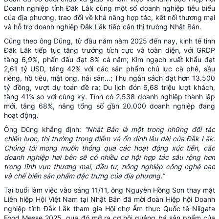
Doanh nghiệp tỉnh Đắk Lắk cùng một số doanh nghiệp tiêu biểu
của địa phương, trao đổi về khả năng hợp tác, kết nối thương mại
và hỗ trợ doanh nghiệp Đắk Lắk tiếp cận thị trường Nhật Bản.
Cũng theo ông Dũng, từ đầu năm năm 2025 đến nay, kinh tế tỉnh
Đắk Lắk tiếp tục tăng trưởng tích cực và toàn diện, với GRDP
tăng 6,9%, phấn đấu đạt 8% cả năm; Kim ngạch xuất khẩu đạt
2,61 tỷ USD, tăng 42% với các sản phẩm chủ lực cà phê, sầu
riêng, hồ tiêu, mật ong, hải sản…; Thu ngân sách đạt hơn 13.500
tỷ đồng, vượt dự toán đề ra; Du lịch đón 6,68 triệu lượt khách,
tăng 41% so với cùng kỳ. Tỉnh có 2.538 doanh nghiệp thành lập
mới, tăng 68%, nâng tổng số gần 20.000 doanh nghiệp đang
hoạt động.
Ông Dũng khẳng định:
“Nhật Bản là một trong những đối tác
chiến lược, thị trường trọng điểm và ổn định lâu dài của Đắk Lắk.
Chúng tôi mong muốn thông qua các hoạt động xúc tiến, các
doanh nghiệp hai bên sẽ có nhiều cơ hội hợp tác sâu rộng hơn
trong lĩnh vực thương mại, đầu tư, nông nghiệp công nghệ cao
và chế biến sản phẩm đặc trưng của địa phương.”
Tại buổi làm việc vào sáng 11/11, ông Nguyễn Hồng Sơn thay mặt
Liên hiệp Hội Việt Nam tại Nhật Bản đã mời đoàn Hiệp hội Doanh
nghiệp tỉnh Đắk Lắk tham gia Hội chợ Ẩm thực Quốc tế Niigata
Food Messe 2025, qua đó mở ra cơ hội quảng bá sản phẩm của