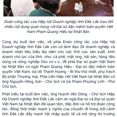
Đoàn công tác của Hiệp hội Doanh nghiệp tỉnh Đắk Lắk trao đổi
nhiều nội dung quan trọng với Đại sứ đặc mệnh toàn quyền Việt
Nam Phạm Quang Hiệu tại Nhật Bản.
Cùng dự buổi làm việc, về phía Đoàn công tác của Hiệp hội
Doanh nghiệp tỉnh Đắk Lắk còn có lãnh đạo 28 doanh nghiệp và
doanh nhân tiêu biểu đại diện cho các lĩnh vực sản xuất, kinh
doanh chủ lực của tỉnh, như: cà phê, mật ong, hải sản, hàng tiêu
dùng và nông nghiệp hữu cơ v.v…Về phía Đại sứ quán Việt Nam
tại Nhật Bản có ngài Phạm Quang Hiệu - Đại sứ đặc mệnh toàn
quyền Việt Nam; bà Võ Thanh Hương - Bí thư thứ nhất, phụ trách
Bộ phận Thương mại. Phía Liên hiệp Hội Việt Nam tại Nhật Bản có
ông Nguyễn Hồng Sơn - Chủ tịch và bà Phạm Phương Linh - Phó
Chủ tịch.
Phát biểu tại buổi làm việc, ông Huỳnh Văn Dũng - Chủ tịch Hiệp
hội Doanh nghiệp tỉnh Đắk Lắk cảm ơn ngài Đại sứ và Đại sứ quán
Việt Nam tại Nhật Bản đã quan tâm, tiếp đón và hỗ trợ đoàn công
tác; đồng thời nhấn mạnh ý nghĩa của chuyến đi trong bối cảnh
tỉnh Đắk Lắk đẩy mạnh hội nhập quốc tế và mở rộng thị trường