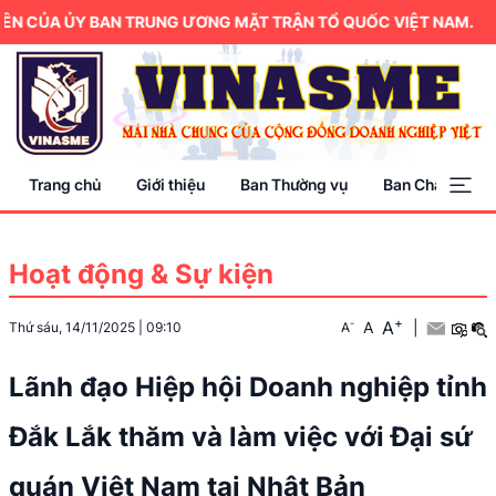
ỦA ỦY BAN TRUNG ƯƠNG MẶT TRẬN TỔ QUỐC VIỆT NAM.
Trang chủ
Giới thiệu
Ban Thường vụ
Ban Chấp hành
Hoạt động & Sự kiện
+
A
-
A
|
Thứ sáu, 14/11/2025
|
09:10
A
Lãnh đạo Hiệp hội Doanh nghiệp tỉnh
Đắk Lắk thăm và làm việc với Đại sứ
quán Việt Nam tại Nhật Bản