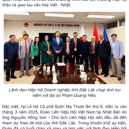
thảo và giao lưu văn hóa Việt - Nhật.
Lãnh đạo Hiệp hội Doanh nghiệp tỉnh Đắk Lắk chụp ảnh lưu
niệm với đại sứ Phạm Quang Hiệu.
Đặc biệt, tại Lễ hội Cà phê Buôn Ma Thuột lần thứ 9, diễn ra vào
tháng 3 năm 2025, Đoàn Liên hiệp Hội Việt Nam tại Nhật Bản do
ông Nguyễn Hồng Sơn - Chủ tịch Liên hiệp Hội dẫn đầu đã đến
tham dự theo lời mời của tỉnh Đắk Lắk. Trong khuôn khổ sự kiện,
Đoàn đã có buổi chào xã giao và làm việc với lãnh đạo Hiệp hội