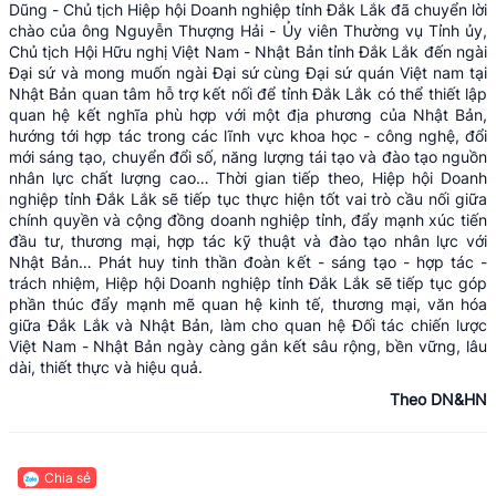
Dũng - Chủ tịch Hiệp hội Doanh nghiệp tỉnh Đắk Lắk đã chuyển lời
chào của ông Nguyễn Thượng Hải - Ủy viên Thường vụ Tỉnh ủy,
Chủ tịch Hội Hữu nghị Việt Nam - Nhật Bản tỉnh Đắk Lắk đến ngài
Đại sứ và mong muốn ngài Đại sứ cùng Đại sứ quán Việt nam tại
Nhật Bản quan tâm hỗ trợ kết nối để tỉnh Đắk Lắk có thể thiết lập
quan hệ kết nghĩa phù hợp với một địa phương của Nhật Bản,
hướng tới hợp tác trong các lĩnh vực khoa học - công nghệ, đổi
mới sáng tạo, chuyển đổi số, năng lượng tái tạo và đào tạo nguồn
nhân lực chất lượng cao… Thời gian tiếp theo, Hiệp hội Doanh
nghiệp tỉnh Đắk Lắk sẽ tiếp tục thực hiện tốt vai trò cầu nối giữa
chính quyền và cộng đồng doanh nghiệp tỉnh, đẩy mạnh xúc tiến
đầu tư, thương mại, hợp tác kỹ thuật và đào tạo nhân lực với
Nhật Bản… Phát huy tinh thần đoàn kết - sáng tạo - hợp tác -
trách nhiệm, Hiệp hội Doanh nghiệp tỉnh Đắk Lắk sẽ tiếp tục góp
phần thúc đẩy mạnh mẽ quan hệ kinh tế, thương mại, văn hóa
giữa Đắk Lắk và Nhật Bản, làm cho quan hệ Đối tác chiến lược
Việt Nam - Nhật Bản ngày càng gắn kết sâu rộng, bền vững, lâu
dài, thiết thực và hiệu quả.
Theo DN&HN
Chia sẻ