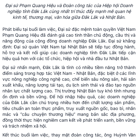
Đại sứ Phạm Quang Hiệu và Đoàn công tác của Hiệp hội Doanh
nghiệp tỉnh Đắk Lắk cùng nhất trí thúc đẩy mạnh mẽ quan hệ
kinh tế, thương mại, văn hóa giữa Đắk Lắk và Nhật Bản.
Phát biểu tại buổi làm việc, Đại sứ đặc mệnh toàn quyền Việt Nam
Phạm Quang Hiệu đã đánh giá cao tinh thần chủ động, cầu thị và
năng động của cộng đồng doanh nghiệp Đắk Lắk. Đại sứ khẳng
định: Đại sứ quán Việt Nam tại Nhật Bản sẽ tiếp tục đồng hành,
hỗ trợ và kết nối giúp các doanh nghiệp tỉnh Đắk Lắk tiếp cận
hiệu quả hơn với các tổ chức, hiệp hội và nhà đầu tư Nhật Bản.
Đại sứ nhấn mạnh, Đắk Lắk là tỉnh có nhiều tiềm năng trở thành
điểm sáng trong hợp tác Việt Nam - Nhật Bản, đặc biệt ở các lĩnh
vực nông nghiệp công nghệ cao, chế biến sâu nông sản, hải sản
xuất khẩu, năng lượng tái tạo, du lịch sinh thái và đào tạo nguồn
nhân lực chất lượng cao. Thị trường Nhật Bản tuy khó tính nhưng
ổn định và bền vững. Để hội nhập hiệu quả, các doanh nghiệp
của Đắk Lắk cần chú trọng nhiều hơn đến chất lượng sản phẩm,
tiêu chuẩn an toàn thực phẩm, truy xuất nguồn gốc, bao bì, nhãn
mác và “câu chuyện thương hiệu” mang bản sắc địa phương,
đồng thời thực hiện nghiêm cam kết về phát triển xanh, bền vững
và trách nhiệm xã hội.
Kết thúc buổi làm việc, thay mặt đoàn công tác, ông Huỳnh Văn