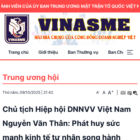
H VIÊN CỦA ỦY BAN TRUNG ƯƠNG MẶT TRẬN TỔ QUỐC VIỆT NAM.
Trang chủ
Giới thiệu
Ban Thường vụ
Ban Chấp hành
Trung ương hội
+
A
-
A
|
Thứ năm, 09/10/2025
|
21:42
A
Chủ tịch Hiệp hội DNNVV Việt Nam
Nguyễn Văn Thân: Phát huy sức
mạnh kinh tế tư nhân song hành