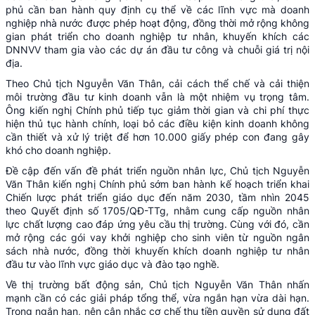
phủ cần ban hành quy định cụ thể về các lĩnh vực mà doanh
nghiệp nhà nước được phép hoạt động, đồng thời mở rộng không
gian phát triển cho doanh nghiệp tư nhân, khuyến khích các
DNNVV tham gia vào các dự án đầu tư công và chuỗi giá trị nội
địa.
Theo Chủ tịch Nguyễn Văn Thân, cải cách thể chế và cải thiện
môi trường đầu tư kinh doanh vẫn là một nhiệm vụ trọng tâm.
Ông kiến nghị Chính phủ tiếp tục giảm thời gian và chi phí thực
hiện thủ tục hành chính, loại bỏ các điều kiện kinh doanh không
cần thiết và xử lý triệt để hơn 10.000 giấy phép con đang gây
khó cho doanh nghiệp.
Đề cập đến vấn đề phát triển nguồn nhân lực, Chủ tịch Nguyễn
Văn Thân kiến nghị Chính phủ sớm ban hành kế hoạch triển khai
Chiến lược phát triển giáo dục đến năm 2030, tầm nhìn 2045
theo Quyết định số 1705/QĐ-TTg, nhằm cung cấp nguồn nhân
lực chất lượng cao đáp ứng yêu cầu thị trường. Cùng với đó, cần
mở rộng các gói vay khởi nghiệp cho sinh viên từ nguồn ngân
sách nhà nước, đồng thời khuyến khích doanh nghiệp tư nhân
đầu tư vào lĩnh vực giáo dục và đào tạo nghề.
Về thị trường bất động sản, Chủ tịch Nguyễn Văn Thân nhấn
mạnh cần có các giải pháp tổng thể, vừa ngắn hạn vừa dài hạn.
Trong ngắn hạn, nên cân nhắc cơ chế thu tiền quyền sử dụng đất