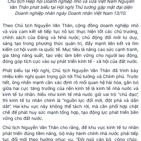
Chủ tịch Hiệp hội Doanh nghiệp nhỏ và vừa Việt Nam Nguyễn
Văn Thân phát biểu tại Hội nghị Thủ tướng gặp mặt đại diện
Doanh nghiệp nhân ngày Doanh nhân Việt Nam 13/10.
Theo Chủ tịch Nguyễn Văn Thân, cộng đồng doanh nghiệp nhỏ
và vừa cam kết sẽ tiếp tục nỗ lực thực hiện tốt các chủ trương,
chính sách của Đảng và Nhà nước; chủ động đổi mới tư duy,
sáng tạo trong phương thức quản trị, đẩy mạnh liên kết và tìm
kiếm cơ hội vươn ra quốc tế. Mục tiêu là nâng cao sức cạnh tranh,
gia tăng năng suất, tạo việc làm bền vững cho người lao động,
đóng góp tích cực vào sự phát triển kinh tế - xã hội của đất nước.
Phát biểu tại Hội nghị, Chủ tịch Nguyễn Văn Thân đã trình bày
nhiều kiến nghị quan trọng gửi tới Thủ tướng và Chính phủ. Trước
hết, ông nhấn mạnh cần xác định rõ mối quan hệ hài hòa, gắn bó
giữa hai cực tăng trưởng của nền kinh tế là kinh tế nhà nước và
kinh tế tư nhân. Nếu như kinh tế nhà nước giữ vai trò “chủ đạo”,
thì kinh tế tư nhân chính là “nguồn lực đổi mới, đột phá và dẫn
dắt”. Hai khu vực này không thể tách rời, mà cần phối hợp chặt
chẽ để phát huy sức mạnh tổng hợp, tạo động lực phát triển bền
vững cho đất nước.
Chủ tịch Nguyễn Văn Thân cho rằng, để khu vực kinh tế tư nhân
phát triển đúng tiềm năng, bộ máy hành chính nhà nước phải tiếp
tục đổi mới theo hướng phục vụ. “Đội ngũ cán bộ, công chức,