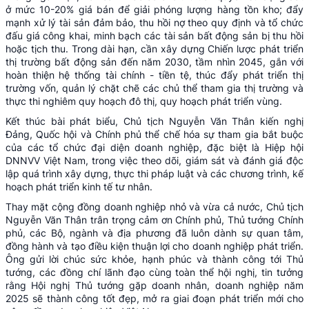
ở mức 10-20% giá bán để giải phóng lượng hàng tồn kho; đẩy
mạnh xử lý tài sản đảm bảo, thu hồi nợ theo quy định và tổ chức
đấu giá công khai, minh bạch các tài sản bất động sản bị thu hồi
hoặc tịch thu. Trong dài hạn, cần xây dựng Chiến lược phát triển
thị trường bất động sản đến năm 2030, tầm nhìn 2045, gắn với
hoàn thiện hệ thống tài chính - tiền tệ, thúc đẩy phát triển thị
trường vốn, quản lý chặt chẽ các chủ thể tham gia thị trường và
thực thi nghiêm quy hoạch đô thị, quy hoạch phát triển vùng.
Kết thúc bài phát biểu, Chủ tịch Nguyễn Văn Thân kiến nghị
Đảng, Quốc hội và Chính phủ thể chế hóa sự tham gia bắt buộc
của các tổ chức đại diện doanh nghiệp, đặc biệt là Hiệp hội
DNNVV Việt Nam, trong việc theo dõi, giám sát và đánh giá độc
lập quá trình xây dựng, thực thi pháp luật và các chương trình, kế
hoạch phát triển kinh tế tư nhân.
Thay mặt cộng đồng doanh nghiệp nhỏ và vừa cả nước, Chủ tịch
Nguyễn Văn Thân trân trọng cảm ơn Chính phủ, Thủ tướng Chính
phủ, các Bộ, ngành và địa phương đã luôn dành sự quan tâm,
đồng hành và tạo điều kiện thuận lợi cho doanh nghiệp phát triển.
Ông gửi lời chúc sức khỏe, hạnh phúc và thành công tới Thủ
tướng, các đồng chí lãnh đạo cùng toàn thể hội nghị, tin tưởng
rằng Hội nghị Thủ tướng gặp doanh nhân, doanh nghiệp năm
2025 sẽ thành công tốt đẹp, mở ra giai đoạn phát triển mới cho