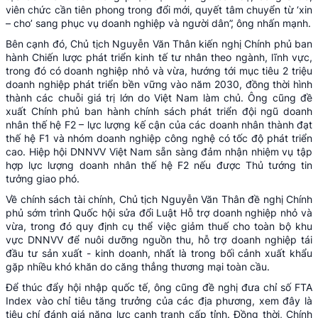
viên chức cần tiên phong trong đổi mới, quyết tâm chuyển từ ‘xin
– cho’ sang phục vụ doanh nghiệp và người dân”, ông nhấn mạnh.
Bên cạnh đó, Chủ tịch Nguyễn Văn Thân kiến nghị Chính phủ ban
hành Chiến lược phát triển kinh tế tư nhân theo ngành, lĩnh vực,
trong đó có doanh nghiệp nhỏ và vừa, hướng tới mục tiêu 2 triệu
doanh nghiệp phát triển bền vững vào năm 2030, đồng thời hình
thành các chuỗi giá trị lớn do Việt Nam làm chủ. Ông cũng đề
xuất Chính phủ ban hành chính sách phát triển đội ngũ doanh
nhân thế hệ F2 – lực lượng kế cận của các doanh nhân thành đạt
thế hệ F1 và nhóm doanh nghiệp công nghệ có tốc độ phát triển
cao. Hiệp hội DNNVV Việt Nam sẵn sàng đảm nhận nhiệm vụ tập
hợp lực lượng doanh nhân thế hệ F2 nếu được Thủ tướng tin
tưởng giao phó.
Về chính sách tài chính, Chủ tịch Nguyễn Văn Thân đề nghị Chính
phủ sớm trình Quốc hội sửa đổi Luật Hỗ trợ doanh nghiệp nhỏ và
vừa, trong đó quy định cụ thể việc giảm thuế cho toàn bộ khu
vực DNNVV để nuôi dưỡng nguồn thu, hỗ trợ doanh nghiệp tái
đầu tư sản xuất - kinh doanh, nhất là trong bối cảnh xuất khẩu
gặp nhiều khó khăn do căng thẳng thương mại toàn cầu.
Để thúc đẩy hội nhập quốc tế, ông cũng đề nghị đưa chỉ số FTA
Index vào chỉ tiêu tăng trưởng của các địa phương, xem đây là
tiêu chí đánh giá năng lực cạnh tranh cấp tỉnh. Đồng thời, Chính