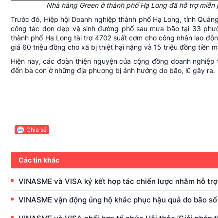
Nhà hàng Green ở thành phố Hạ Long đã hỗ trợ miễn 
Trước đó, Hiệp hội Doanh nghiệp thành phố Hạ Long, tỉnh Quảng
công tác dọn dẹp vệ sinh đường phố sau mưa bão tại 33 phư
thành phố Hạ Long tài trợ 4702 suất cơm cho công nhân lao độ
giá 60 triệu đồng cho xã bị thiệt hại nặng và 15 triệu đồng tiề
Hiện nay, các đoàn thiện nguyện của cộng đồng doanh nghiệp tạ
đến bà con ở những địa phương bị ảnh hưởng do bão, lũ gây ra.
Chia sẻ
Các tin khác
VINASME và VISA ký kết hợp tác chiến lược nhằm hỗ tr
VINASME vận động ủng hộ khắc phục hậu quả do bão số 