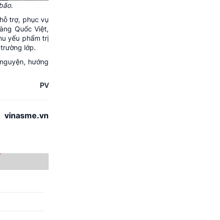
bão.
hỗ trợ, phục vụ
àng Quốc Việt,
hu yếu phẩm trị
trường lớp.
n nguyện, hướng
PV
vinasme.vn