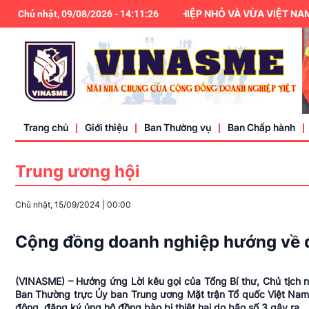
HIỆP HỘI DOANH NGHIỆP NHỎ VÀ VỪA VIỆT NAM LÀ T
Chủ nhật, 09/08/2026
-
14
:
11
:
27
Trang chủ
Giới thiệu
Ban Thường vụ
Ban Chấp hành
Trung ương hội
Điều lệ
Chủ nhật, 15/09/2024
|
00:00
Liên hệ
Cộng đồng doanh nghiệp hướng về đồn
(VINASME) – Hưởng ứng Lời kêu gọi của Tổng Bí thư, Chủ tịch nướ
Ban Thường trực
Ủy ban Trung ương Mặt trận Tổ quốc Việt Na
động, đăng ký ủng hộ đồng bào bị thiệt hại do bão số 3 gây ra…