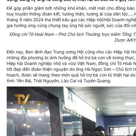
Để góp phần giảm bớt những khó khăn, mất mát cho đồng bào tạ
huy truyền thống đoàn kết, tương thân, tương ái của dân tộc…
tháng 9 năm 2024 tha thiết kêu gọi các Hiệp hội/Hội Doanh nghiệ
gia hưởng ứng cùng chung tay ủng hộ sức người, sức của đối với đ
Đồng chí Tô Hoài Nam – Phó Chủ tịch Thường trực kiêm Tổng 
Dược AIKY
Đến nay, Ban lãnh đạo Trung ương Hội cũng như các Hiệp hội thà
những địa phương bị ảnh hưởng để hỗ trợ bà con về lương thự
Hiệp hội Doanh nghiệp nhỏ và vừa Việt Nam, đồng chí Tô Hoài 
tốt đẹp đến đoàn thiện nguyện do ông Hà Ngọc Sơn – Chủ tịch 
hoạch, đoàn sẽ mang theo món quà hỗ trợ bà con bị thiệt hại do 
tỉnh: Yên Bái, Thái Nguyên, Lào Cai và Tuyên Quang.