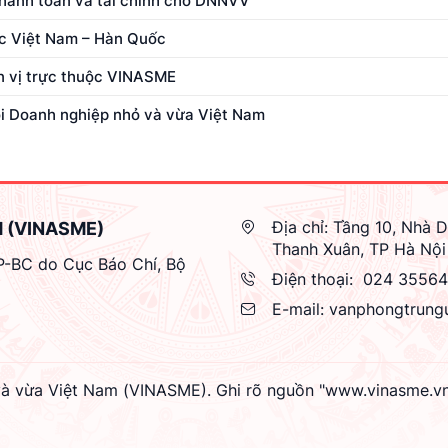
thanh toán và tài chính cho DNNVV’
ớc Việt Nam – Hàn Quốc
ơn vị trực thuộc VINASME
ội Doanh nghiệp nhỏ và vừa Việt Nam
Địa chỉ:
Tầng 10, Nhà D
M (VINASME)
Thanh Xuân, TP Hà Nội
GP-BC do Cục Báo Chí, Bộ
Điện thoại:
024 3556
E-mail:
vanphongtrung
à vừa Việt Nam (VINASME). Ghi rõ nguồn "www.vinasme.vn" k