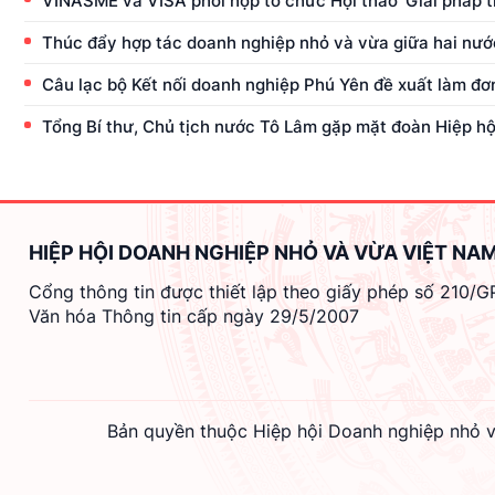
VINASME và VISA phối hợp tổ chức Hội thảo ‘Giải pháp 
Thúc đẩy hợp tác doanh nghiệp nhỏ và vừa giữa hai nư
Câu lạc bộ Kết nối doanh nghiệp Phú Yên đề xuất làm đ
Tổng Bí thư, Chủ tịch nước Tô Lâm gặp mặt đoàn Hiệp h
HIỆP HỘI DOANH NGHIỆP NHỎ VÀ VỪA VIỆT NA
Cổng thông tin được thiết lập theo giấy phép số 210/
Văn hóa Thông tin cấp ngày 29/5/2007
Bản quyền thuộc Hiệp hội Doanh nghiệp nhỏ v