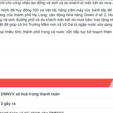
phí cho công nhân lao động vệ sinh và du khách bị mắc kệt do mưa 
 Ninh đã huy động 100 xe vận tải, hàng trăm máy xúc bánh lốp để 
ờng của thành phố Hạ Long; vận động Nhà hàng Green ở số 2, Ho
ng vệ sinh đường phố và du khách mắc két do mưa bão; trao tặng n
n mặt để giúp cô trò Trường Mầm non xã Vũ Oai bị ngập nước sửa sang 
i nhiều tỉnh, thành phố trong cả nước vẫn tiếp tục kế hoạch thiệ
ợ DNNVV số hoá trong thanh toán
3 gây ra