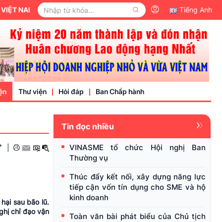
AM.
Tiếng Anh
ện
Thư viện
Hỏi đáp
Ban Chấp hành
Tin đọc nhiều
Video
+
VINASME tổ chức Hội nghị Ban
|
Văn bản pháp luật
Thường vụ
nh nghiệp
Thúc đẩy kết nối, xây dựng năng lực
tiếp cận vốn tín dụng cho SME và hộ
kinh doanh
hại sau bão lũ.
hị chỉ đạo vận
Toàn văn bài phát biểu của Chủ tịch