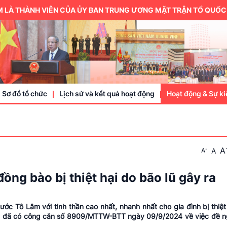
HÀNH VIÊN CỦA ỦY BAN TRUNG ƯƠNG MẶT TRẬN TỔ QUỐC VIỆT N
Sơ đồ tổ chức
Lịch sử và kết quả hoạt động
Hoạt động & Sự ki
Trung ương hội
A
-
A
A
Thành viên
Doanh nhân, doa
g bào bị thiệt hại do bão lũ gây ra
Sự kiện
c Tô Lâm với tinh thần cao nhất, nhanh nhất cho gia đình bị thiệt 
m đã có công căn số 8909/MTTW-BTT ngày 09/9/2024 về việc đề ng