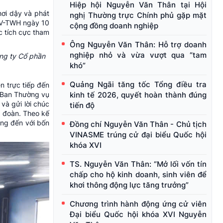
Hiệp hội Nguyễn Văn Thân tại Hội
hơi dậy và phát
nghị Thường trực Chính phủ gặp mặt
/CV-TWH ngày 10
cộng đồng doanh nghiệp
c tích cực tham
Ông Nguyễn Văn Thân: Hỗ trợ doanh
nghiệp nhỏ và vừa vượt qua “tam
ng ty Cổ phần
khó”
Quảng Ngãi tăng tốc Tổng điều tra
n trực tiếp đến
kinh tế 2026, quyết hoàn thành đúng
 Ban Thường vụ
và gửi lời chúc
tiến độ
g đoàn. Theo kế
ồng đến với bốn
Đồng chí Nguyễn Văn Thân - Chủ tịch
VINASME trúng cử đại biểu Quốc hội
khóa XVI
TS. Nguyễn Văn Thân: “Mở lối vốn tín
chấp cho hộ kinh doanh, sinh viên để
khơi thông động lực tăng trưởng”
Chương trình hành động ứng cử viên
Đại biểu Quốc hội khóa XVI Nguyễn