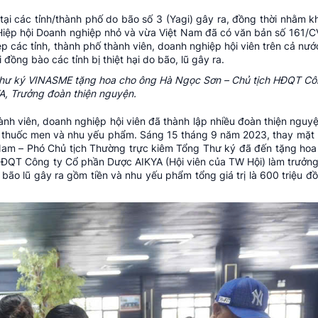
i các tỉnh/thành phố do bão số 3 (Yagi) gây ra, đồng thời nhằm k
, Hiệp hội Doanh nghiệp nhỏ và vừa Việt Nam đã có văn bản số 161
p các tỉnh, thành phố thành viên, doanh nghiệp hội viên trên cả nướ
ồng bào các tỉnh bị thiệt hại do bão, lũ gây ra.
Thư ký VINASME tặng hoa cho ông Hà Ngọc Sơn – Chủ tịch HĐQT Cô
A, Trưởng đoàn thiện nguyện.
nh viên, doanh nghiệp hội viên đã thành lập nhiều đoàn thiện nguyệ
c, thuốc men và nhu yếu phẩm. Sáng 15 tháng 9 năm 2023, thay mặt
Nam – Phó Chủ tịch Thường trực kiêm Tổng Thư ký đã đến tặng hoa 
HĐQT Công ty Cổ phần Dược AIKYA (Hội viên của TW Hội) làm trưởn
bão lũ gây ra gồm tiền và nhu yếu phẩm tổng giá trị là 600 triệu đ