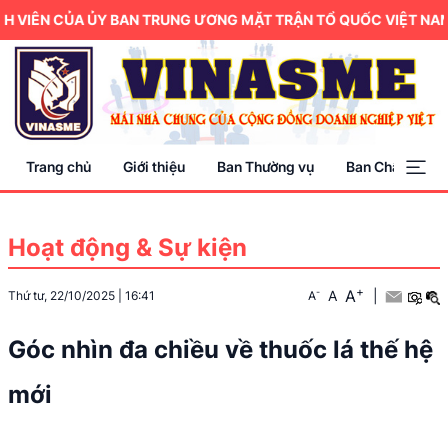
IÊN CỦA ỦY BAN TRUNG ƯƠNG MẶT TRẬN TỔ QUỐC VIỆT NAM.
Trang chủ
Giới thiệu
Ban Thường vụ
Ban Chấp hành
Hoạt động & Sự kiện
+
A
-
A
|
Thứ tư, 22/10/2025
|
16:41
A
Góc nhìn đa chiều về thuốc lá thế hệ
mới