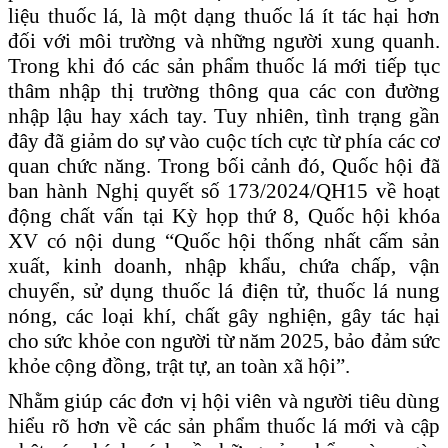
liệu thuốc lá, là một dạng thuốc lá ít tác hại hơn
đối với môi trường và những người x
u
ng quanh.
Trong khi đó các sản phẩm thuốc lá mới tiếp tục
thâm nhập thị trường thông qua các con đường
nhập lậu hay xách tay.
Tuy nhiên, tình trạng gần
đây đã giảm do sự vào cuộc tích cực từ phía các cơ
quan chức năng.
Trong bối cảnh đó, Quốc hội đã
ban hành Nghị quyết số 173/2024/QH15
về hoạt
động chất vấn tại Kỳ họp thứ 8, Quốc hội khóa
XV
có nội dung
“
Quốc
hội thống nhất cấm sản
xuất, kinh doanh, nhập khẩu, chứa chấp, vận
chuyển, sử dụng thuốc lá điện tử, thuốc lá nung
nóng, các loại khí, chất gây nghiện, gây tác hại
cho sức khỏe con người từ năm 2025, bảo đảm sức
khỏe cộng đồng, trật tự, an toàn xã
hội
”
.
Nhằm giúp các đơn vị
hội viên
và người tiêu dùng
hiểu rõ hơn về các sản phẩm thuốc lá mới và cập