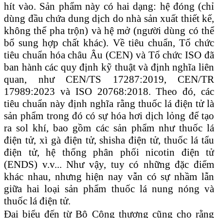
hít vào. Sản phẩm này có hai dạng: hệ đóng (chỉ
dùng đầu chứa dung dịch do nhà sản xuất thiết kế,
không thể pha trộn) và hệ mở (người dùng có thể
bổ sung hợp chất khác). Về tiêu chuẩn, Tổ chức
tiêu chuẩn hóa châu Âu (CEN) và Tổ chức ISO đã
ban hành các quy định kỹ thuật và định nghĩa liên
quan, như CEN/TS 17287:2019, CEN/TR
17989:2023 và ISO 20768:2018. Theo đó, các
tiêu chuẩn này định nghĩa rằng thuốc lá điện tử là
sản phẩm trong đó có sự hóa hơi dịch lỏng để tạo
ra sol khí, bao gồm các sản phẩm như thuốc lá
điện tử, xì gà điện tử, shisha điện tử, thuốc lá tẩu
điện tử, hệ thống phân phối nicotin điện tử
(ENDS) v.v... Như vậy, tuy có những đặc điểm
khác nhau, nhưng hiện nay vẫn có sự nhầm lẫn
giữa hai loại sản phẩm thuốc lá nung nóng và
thuốc lá điện tử.
Đ
ại biểu đến từ Bộ Công thương cũng cho rằng