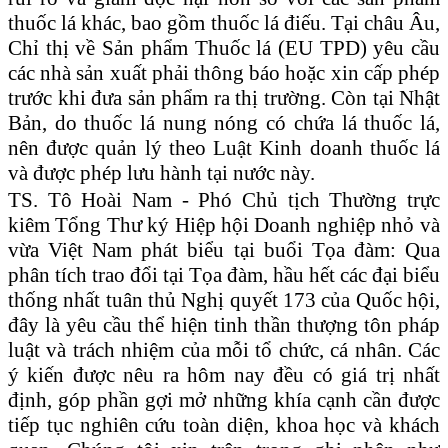
thuốc lá khác, bao gồm thuốc lá điếu. Tại châu Âu,
Chỉ thị về Sản phẩm Thuốc lá (EU TPD) yêu cầu
các nhà sản xuất phải thông báo hoặc xin cấp phép
trước khi đưa sản phẩm ra thị trường. Còn tại Nhật
Bản, do thuốc lá nung nóng có chứa lá thuốc lá,
nên được quản lý theo Luật Kinh doanh thuốc lá
và được phép lưu hành tại nước này.
TS. Tô Hoài Nam
-
Phó Chủ tịch
T
hường trực
kiêm Tổng Thư ký
Hiệp hội
Doanh nghiệp nhỏ và
vừa Việt Nam phát biểu tại buổi Tọa đàm: Qua
phân tích trao đổi tại Tọa đàm, hầu hết các đại biểu
thống nhất tuân thủ Nghị quyết 173 của Quốc hội,
đây là yêu cầu thể hiện tinh thần thượng tôn pháp
luật và trách nhiệm của mỗi tổ chức, cá nhân. Các
ý kiến được nêu ra hôm nay đều có giá trị nhất
định, góp phần gợi mở những khía cạnh cần được
tiếp tục nghiên cứu toàn diện, khoa học và khách