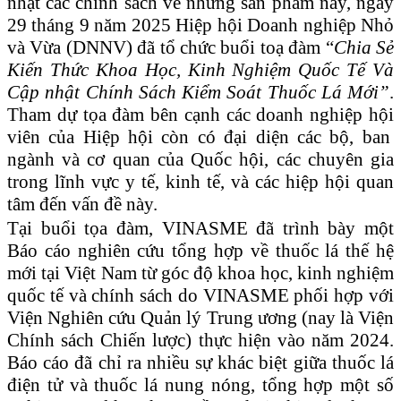
nhật các chính sách về những sản phẩm này, ngày
29 tháng 9 năm 2025 Hiệp hội Doanh nghiệp Nhỏ
và Vừa (DNNV) đã tổ chức buổi toạ đàm “
Chia
Sẻ
Kiến Thức Khoa Học, Kinh Nghiệm Quốc Tế Và
Cập nhật Chính Sách Kiểm Soát Thuốc Lá Mới”
.
Tham dự tọa đàm bên cạnh các doanh nghiệp
hội
viên của Hiệp hội còn có đại diện các bộ, ban
ngành và cơ quan của Quốc hội, các chuyên gia
trong lĩnh vực y tế, kinh tế, và các hiệp hội quan
tâm đến vấn đề này.
Tại buổi tọa đàm,
VINASME
đã trình bày một
Báo cáo nghiên cứu tổng hợp về thuốc lá thế hệ
mới tại Việt Nam từ góc độ khoa học, kinh nghiệm
quốc tế và chính sách do
VINASME phối hợp với
Viện Nghiên cứu Quản lý Trung ương (nay là Viện
Chính sách Chiến lược) thực hiện vào năm 2024.
Báo cáo đã chỉ ra
nhiều
sự khác biệt giữa thuốc lá
điện tử và thuốc lá nung nóng, tổng hợp
một số