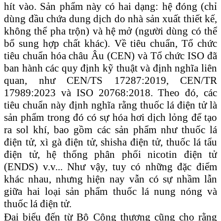
hít vào. Sản phẩm này có hai dạng: hệ đóng (chỉ
dùng đầu chứa dung dịch do nhà sản xuất thiết kế,
không thể pha trộn) và hệ mở (người dùng có thể
bổ sung hợp chất khác). Về tiêu chuẩn, Tổ chức
tiêu chuẩn hóa châu Âu (CEN) và Tổ chức ISO đã
ban hành các quy định kỹ thuật và định nghĩa liên
quan, như CEN/TS 17287:2019, CEN/TR
17989:2023 và ISO 20768:2018. Theo đó, các
tiêu chuẩn này định nghĩa rằng thuốc lá điện tử là
sản phẩm trong đó có sự hóa hơi dịch lỏng để tạo
ra sol khí, bao gồm các sản phẩm như thuốc lá
điện tử, xì gà điện tử, shisha điện tử, thuốc lá tẩu
điện tử, hệ thống phân phối nicotin điện tử
(ENDS) v.v... Như vậy, tuy có những đặc điểm
khác nhau, nhưng hiện nay vẫn có sự nhầm lẫn
giữa hai loại sản phẩm thuốc lá nung nóng và
thuốc lá điện tử.
Đ
ại biểu đến từ Bộ Công thương cũng cho rằng