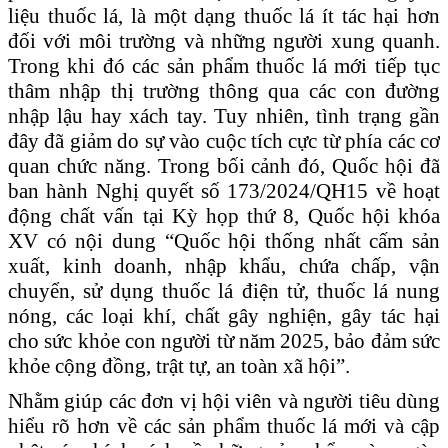
liệu thuốc lá, là một dạng thuốc lá ít tác hại hơn
đối với môi trường và những người x
u
ng quanh.
Trong khi đó các sản phẩm thuốc lá mới tiếp tục
thâm nhập thị trường thông qua các con đường
nhập lậu hay xách tay.
Tuy nhiên, tình trạng gần
đây đã giảm do sự vào cuộc tích cực từ phía các cơ
quan chức năng.
Trong bối cảnh đó, Quốc hội đã
ban hành Nghị quyết số 173/2024/QH15
về hoạt
động chất vấn tại Kỳ họp thứ 8, Quốc hội khóa
XV
có nội dung
“
Quốc
hội thống nhất cấm sản
xuất, kinh doanh, nhập khẩu, chứa chấp, vận
chuyển, sử dụng thuốc lá điện tử, thuốc lá nung
nóng, các loại khí, chất gây nghiện, gây tác hại
cho sức khỏe con người từ năm 2025, bảo đảm sức
khỏe cộng đồng, trật tự, an toàn xã
hội
”
.
Nhằm giúp các đơn vị
hội viên
và người tiêu dùng
hiểu rõ hơn về các sản phẩm thuốc lá mới và cập