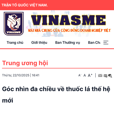
 TỔ QUỐC VIỆT NAM.
Trang chủ
Giới thiệu
Ban Thường vụ
Ban Chấp hành
Trung ương hội
+
A
-
A
|
Thứ tư, 22/10/2025
|
16:41
A
Góc nhìn đa chiều về thuốc lá thế hệ
mới