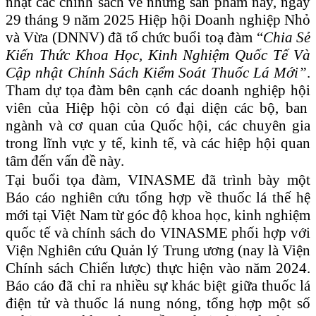
nhật các chính sách về những sản phẩm này, ngày
29 tháng 9 năm 2025 Hiệp hội Doanh nghiệp Nhỏ
và Vừa (DNNV) đã tổ chức buổi toạ đàm “
Chia
Sẻ
Kiến Thức Khoa Học, Kinh Nghiệm Quốc Tế Và
Cập nhật Chính Sách Kiểm Soát Thuốc Lá Mới”
.
Tham dự tọa đàm bên cạnh các doanh nghiệp
hội
viên của Hiệp hội còn có đại diện các bộ, ban
ngành và cơ quan của Quốc hội, các chuyên gia
trong lĩnh vực y tế, kinh tế, và các hiệp hội quan
tâm đến vấn đề này.
Tại buổi tọa đàm,
VINASME
đã trình bày một
Báo cáo nghiên cứu tổng hợp về thuốc lá thế hệ
mới tại Việt Nam từ góc độ khoa học, kinh nghiệm
quốc tế và chính sách do
VINASME phối hợp với
Viện Nghiên cứu Quản lý Trung ương (nay là Viện
Chính sách Chiến lược) thực hiện vào năm 2024.
Báo cáo đã chỉ ra
nhiều
sự khác biệt giữa thuốc lá
điện tử và thuốc lá nung nóng, tổng hợp
một số