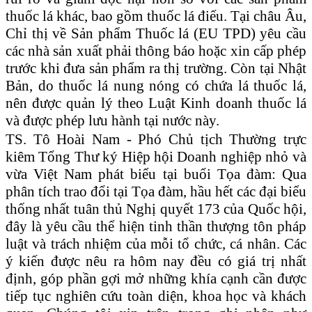
thuốc lá khác, bao gồm thuốc lá điếu. Tại châu Âu,
Chỉ thị về Sản phẩm Thuốc lá (EU TPD) yêu cầu
các nhà sản xuất phải thông báo hoặc xin cấp phép
trước khi đưa sản phẩm ra thị trường. Còn tại Nhật
Bản, do thuốc lá nung nóng có chứa lá thuốc lá,
nên được quản lý theo Luật Kinh doanh thuốc lá
và được phép lưu hành tại nước này.
TS. Tô Hoài Nam
-
Phó Chủ tịch
T
hường trực
kiêm Tổng Thư ký
Hiệp hội
Doanh nghiệp nhỏ và
vừa Việt Nam phát biểu tại buổi Tọa đàm: Qua
phân tích trao đổi tại Tọa đàm, hầu hết các đại biểu
thống nhất tuân thủ Nghị quyết 173 của Quốc hội,
đây là yêu cầu thể hiện tinh thần thượng tôn pháp
luật và trách nhiệm của mỗi tổ chức, cá nhân. Các
ý kiến được nêu ra hôm nay đều có giá trị nhất
định, góp phần gợi mở những khía cạnh cần được
tiếp tục nghiên cứu toàn diện, khoa học và khách