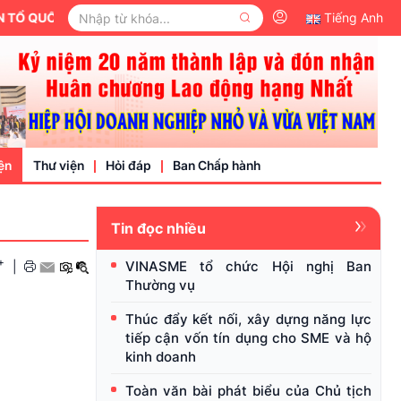
Ổ QUỐC VIỆT NAM.
Tiếng Anh
ện
Thư viện
Hỏi đáp
Ban Chấp hành
Tin đọc nhiều
Video
+
VINASME tổ chức Hội nghị Ban
|
Văn bản pháp luật
Thường vụ
nh nghiệp
Thúc đẩy kết nối, xây dựng năng lực
tiếp cận vốn tín dụng cho SME và hộ
kinh doanh
Toàn văn bài phát biểu của Chủ tịch