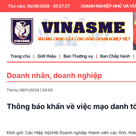
HIỆP HỘI DOANH NGHIỆP NHỎ VÀ VỪA 
Thứ năm, 06/08/2026
-
20
:
27
:
27
Trang chủ
Giới thiệu
Ban Thường vụ
Ban Chấp hành
Doanh nhân, doanh nghiệp
Điều lệ
Thứ tư, 06/11/2024
|
00:00
Liên hệ
Thông báo khẩn về việc mạo danh t
Kính gửi: Các Hiệp hội/Hội Doanh nghiệp thành viên các tỉnh, thà