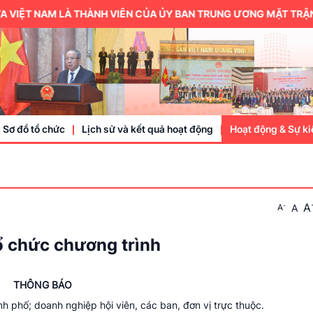
VIỆT NAM LÀ THÀNH VIÊN CỦA ỦY BAN TRUNG ƯƠNG MẶT TRẬN T
Sơ đồ tổ chức
Lịch sử và kết quả hoạt động
Hoạt động & Sự ki
Trung ương hội
A
-
A
A
Thành viên
Doanh nhân, doa
ổ chức chương trình
Sự kiện
THÔNG BÁO
nh phố; doanh nghiệp hội viên, các ban, đơn vị trực thuộc.