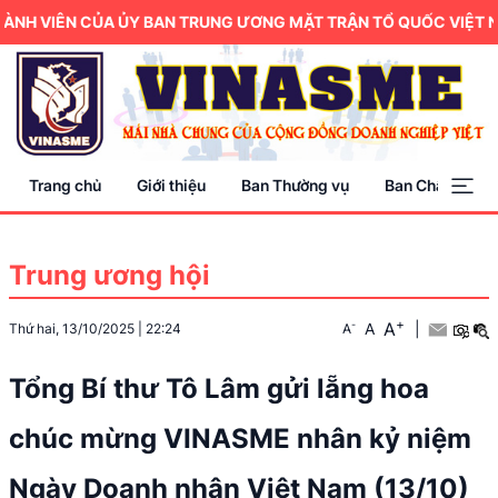
H VIÊN CỦA ỦY BAN TRUNG ƯƠNG MẶT TRẬN TỔ QUỐC VIỆT NAM.
Trang chủ
Giới thiệu
Ban Thường vụ
Ban Chấp hành
Trung ương hội
+
A
-
A
|
Thứ hai, 13/10/2025
|
22:24
A
Tổng Bí thư Tô Lâm gửi lẵng hoa
chúc mừng VINASME nhân kỷ niệm
Ngày Doanh nhân Việt Nam (13/10)