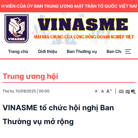
 VIÊN CỦA ỦY BAN TRUNG ƯƠNG MẶT TRẬN TỔ QUỐC VIỆT NAM.
Trang chủ
Giới thiệu
Ban Thường vụ
Ban Chấp hành
Trung ương hội
+
A
-
A
|
Thứ tư, 10/09/2025
|
00:00
A
VINASME tổ chức hội nghị Ban
Thường vụ mở rộng