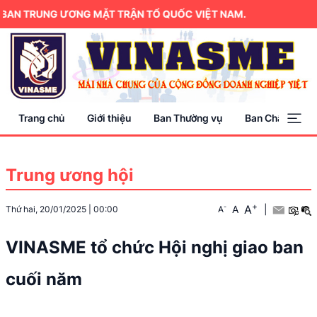
AN TRUNG ƯƠNG MẶT TRẬN TỔ QUỐC VIỆT NAM.
Trang chủ
Giới thiệu
Ban Thường vụ
Ban Chấp hành
Trung ương hội
+
A
-
A
|
Thứ hai, 20/01/2025
|
00:00
A
VINASME tổ chức Hội nghị giao ban
cuối năm