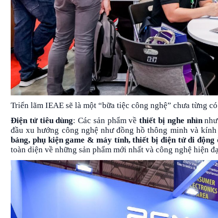
Triển lãm IEAE sẽ là một “bữa tiệc công nghệ” chưa từng c
Điện tử tiêu dùng
: Các sản phẩm về
thiết bị nghe nhìn
như 
đầu xu hướng công nghệ như đồng hồ thông minh và kính
bảng, phụ kiện game & máy tính, thiết bị điện tử di động 
toàn diện về những sản phẩm mới nhất và công nghệ hiện đại