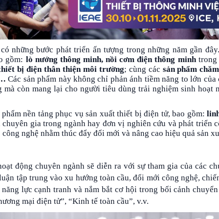
 có những bước phát triển ấn tượng trong những năm gần đây.
ao gồm:
lò nướng thông minh
,
nồi cơm điện thông minh
trong
thiết bị điện thân thiện môi trường
; cùng các
sản phẩm chăm
,…
Các sản phẩm này không chỉ phản ánh tiềm năng to lớn của
 mà còn mang lại cho người tiêu dùng trải nghiệm sinh hoạt 
n phẩm nền tảng phục vụ sản xuất thiết bị điện tử, bao gồm:
lin
ử, chuyên gia trong ngành hay đơn vị nghiên cứu và phát triển 
háp công nghệ nhằm thúc đẩy đổi mới và nâng cao hiệu quả sản xu
oạt động chuyên ngành sẽ diễn ra với sự tham gia của các ch
 luận tập trung vào xu hướng toàn cầu, đổi mới công nghệ, chiến
 năng lực cạnh tranh và nắm bắt cơ hội trong bối cảnh chuyển
ương mại điện tử”, “Kinh tế toàn cầu”, v.v.