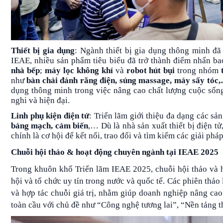
Thiết bị gia dụng
: Ngành thiết bị gia dụng thông minh đã
IEAE, nhiều sản phẩm tiêu biểu đã trở thành điểm nhấn b
nhà bếp
;
máy lọc không khí
và
robot hút bụi
trong nhóm
như
bàn chải đánh răng điện
,
súng massage
,
máy sấy tóc
dụng thông minh trong việc nâng cao chất lượng cuộc sống
nghi và hiện đại.
Linh phụ kiện điện tử
: Triển lãm giới thiệu đa dạng các sả
bảng mạch
,
cảm biến
,… Dù là nhà sản xuất thiết bị điện t
chính là cơ hội để kết nối, trao đổi và tìm kiếm các giải p
Chuỗi hội thảo & hoạt động chuyên ngành tại IEAE 2025
Trong khuôn khổ Triển lãm IEAE 2025, chuỗi hội thảo và h
hội và tổ chức uy tín trong nước và quốc tế. Các phiên thảo
và hợp tác chuỗi giá trị, nhằm giúp doanh nghiệp nâng cao
toàn cầu với chủ đề như “Công nghệ tương lai”, “Nền tảng th