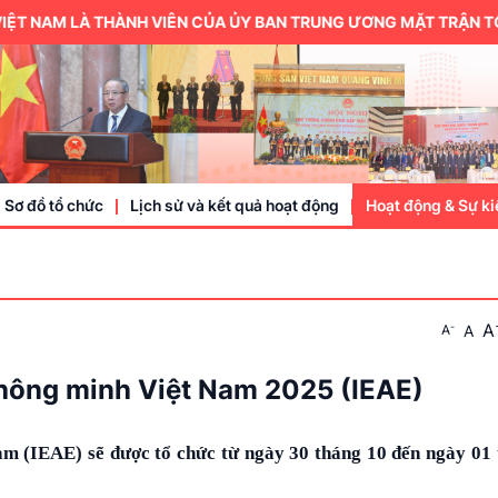
IÊN CỦA ỦY BAN TRUNG ƯƠNG MẶT TRẬN TỔ QUỐC VIỆT NAM.
Sơ đồ tổ chức
Lịch sử và kết quả hoạt động
Hoạt động & Sự ki
Trung ương hội
A
-
A
A
Thành viên
Doanh nhân, doa
ị thông minh Việt Nam 2025 (IEAE)
Sự kiện
Nam (IEAE) sẽ được tổ chức từ ngày 30 tháng 10 đến ngày 01