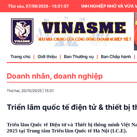
HIỆP HỘI DOANH NGHIỆP NHỎ VÀ VỪA VIỆT NAM LÀ THÀNH V
Thứ sáu, 07/08/2026
-
16
:
01
:
09
Trang chủ
Giới thiệu
Ban Thường vụ
Ban Chấp hành
Doanh nhân, doanh nghiệp
Điều lệ
Thứ hai, 20/10/2025
|
15:31
Liên hệ
Triển lãm quốc tế điện tử & thiết b
Triển lãm Quốc tế Điện tử và Thiết bị thông minh Việt 
2025 tại Trung tâm Triển lãm Quốc tế Hà Nội (I.C.E).