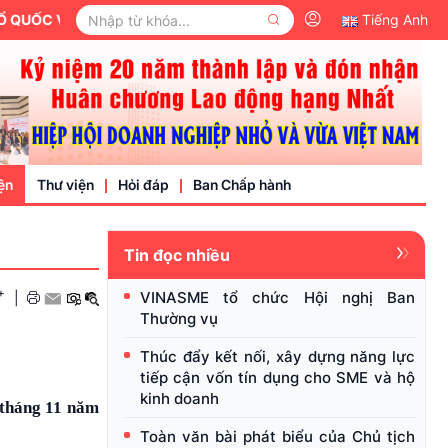
Tiếng Anh
ện
Thư viện
Hỏi đáp
Ban Chấp hành
Tin đọc nhiều
Video
+
VINASME tổ chức Hội nghị Ban
|
Văn bản pháp luật
Thường vụ
nh nghiệp
Thúc đẩy kết nối, xây dựng năng lực
tiếp cận vốn tín dụng cho SME và hộ
kinh doanh
 tháng 11 năm
Toàn văn bài phát biểu của Chủ tịch