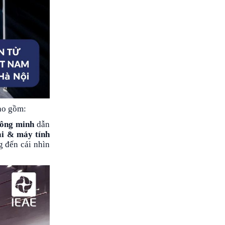
bao gồm:
thông minh
dẫn
ại & máy tính
g đến cái nhìn