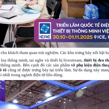
ó cho khách tham quan trải nghiệm. Các khu trưng bày nổi bật 
loa thông minh, tai nghe và thiết bị livestream,
thiết bị đeo 
 thông minh. Bên cạnh đó các sản phẩm
về phụ kiện điện tho
ô tô
cũng sẽ được trưng bày tại triển lãm. Sự đa dạng này man
 nhất trong ngành điện tử tiêu dùng.