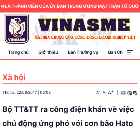
LÀ THÀNH VIÊN CỦA ỦY BAN TRUNG ƯƠNG MẶT TRẬN TỔ QUỐC VI
Trang chủ
Giới thiệu
Ban Thường vụ
Ban Chấp hành
Xã hội
+
A
-
A
|
Thứ ba, 22/08/2017
|
03:08
A
Bộ TT&TT ra công điện khẩn về việc
chủ động ứng phó với cơn bão Hato