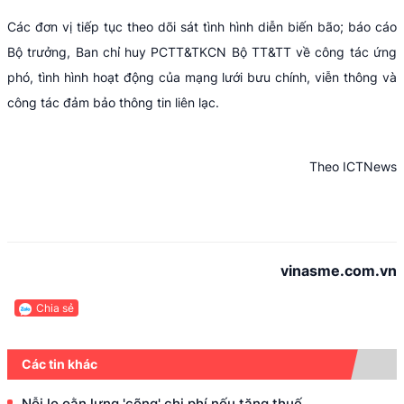
Các đơn vị tiếp tục theo dõi sát tình hình diễn biến bão; báo cáo
Bộ trưởng, Ban chỉ huy PCTT&TKCN Bộ TT&TT về công tác ứng
phó, tình hình hoạt động của mạng lưới bưu chính, viễn thông và
công tác đảm bảo thông tin liên lạc.
Theo ICTNews
vinasme.com.vn
Chia sẻ
Các tin khác
Nỗi lo oằn lưng 'cõng' chi phí nếu tăng thuế