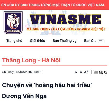
ỦA ỦY BAN TRUNG ƯƠNG MẶT TRẬN TỔ QUỐC VIỆT NAM.
Trang chủ
Giới thiệu
Ban Thường vụ
Ban Chấp hành
Thăng Long - Hà Nội
+
A
-
A
|
Chủ nhật, 13/03/2016
|
08:03
A
Chuyện về ‘hoàng hậu hai triều’
Dương Vân Nga