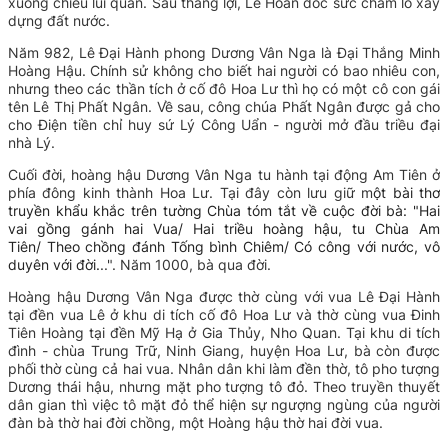
xuống chiếu lui quân. Sau thắng lợi, Lê Hoàn dốc sức chăm lo xây
dựng đất nước.
Năm 982, Lê Đại Hành phong Dương Vân Nga là Đại Thắng Minh
Hoàng Hậu. Chính sử không cho biết hai người có bao nhiêu con,
nhưng theo các thần tích ở cố đô Hoa Lư thì họ có một cô con gái
tên Lê Thị Phất Ngân. Về sau, công chúa Phất Ngân được gả cho
cho Điện tiền chỉ huy sứ Lý Công Uẩn - người mở đầu triều đại
nhà Lý.
Cuối đời, hoàng hậu Dương Vân Nga tu hành tại động Am Tiên
ở
phía đông kinh thành Hoa Lư. T
ại đây còn lưu giữ m
ột bài thơ
truyền khẩu khắc trên tường Chùa tóm tắt về cuộc đời bà: "
Hai
vai gồng gánh hai Vua/
Hai triều hoàng hậu, tu Chùa Am
Tiên/
Theo chồng đánh Tống bình Chiêm/
Có công với nước, vô
duyên với đời.
..".
Năm 1000, bà qua đời.
Hoàng hậu Dương Vân Nga được thờ cùng với vua Lê Đại Hành
tại đền vua Lê
ở khu di tích cố đô Hoa Lư
và thờ cùng vua Đinh
Tiên Hoàng
tại đền Mỹ Hạ ở Gia Thủy, Nho Quan.
Tại khu di tích
đình - chùa Trung Trữ, Ninh Giang, huyện Hoa Lư, bà còn được
phối thờ cùng cả hai vua.
Nhân dân khi làm đền thờ, tô pho tượng
Dương thái hậu, nhưng mặt pho tượng tô đỏ. Theo truyền thuyết
dân gian thì việc tô mặt đỏ thể hiện sự ngượng ngùng của người
đàn bà thờ hai đời chồng, một Hoàng hậu thờ hai đời vua.