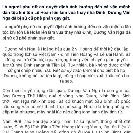
Là người phụ nữ có quyết định ảnh hưởng đến cả vận mệnh
dân tộc khi tôn Lê Hoàn lên làm vua thay nhà Đinh, Dương Vân
Nga đã bị sử cũ phê phán gay gắt.
Là người phụ nữ có quyết định ảnh hưởng đến cả vận mệnh dân
tộc khi tôn Lê Hoàn lên làm vua thay nhà Đinh, Dương Vân Nga đã
bị sử cũ phê phán gay gắt.
Dương Vân Nga là
Hoàng hậu
của 2 vị Hoàng đế thời kỳ đầu lập
quốc trong l
ịch sử Việt Nam -
Đinh Tiên Hoàng
và
Lê Đại Hành
. Bà
đóng vai trò đặc biệt quan trọng trong việc chuyển giao quyền
lực từ
nhà Đinh
sang
nhà Tiền Lê
.
Tuy nhiên, bà không được chính
sử ghi chép nhiều.
Đại Việt sử ký toàn thư
chỉ cho biết bà họ
Dương, không nói bà tên là gì, cũng không viết xuất thân của bà
ra sao.
Còn theo truyền tụng dân gian, Dương Vân Nga là con gái của
ông Dương Thế Hiển, quê ở vùng Nho Quan, Ninh Bình. Sinh
thời,
Vân Nga rất xinh đẹp. Bà có khuôn mặt bầu bĩnh rất phúc
hậu song vẫn có nét thanh tú, cao sang. Nước da trắng hồng và
cặp mắt phượng, mày ngài lúc nào cũng long lanh đầy tình tứ.
Năm 968, sau khi dẹp xong "loạn 12 sứ quân", thống nhất đất
nước, Đinh Bộ Lĩnh (Đinh Tiên Hoàng) lên ngôi vua, lấy tôn hiệu là
Đại Thắng Minh Hoàng đế, đóng đô ở Hoa Lư (Ninh Bình), đặt