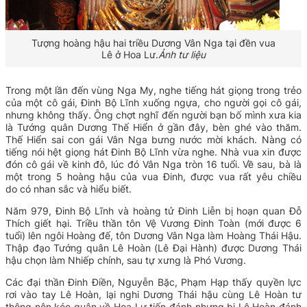
Tượng hoàng hậu hai triều Dương Vân Nga tại đền vua
Lê ở Hoa Lư.
Ảnh tư liệu
Trong một lần đến vùng Nga My, nghe tiếng hát giọng trong trẻo
của một cô gái, Đinh Bộ Lĩnh xuống ngựa, cho người gọi cô gái,
nhưng không thấy. Ông chợt nghĩ đến người bạn bố mình xưa kia
là Tướng quân Dương Thế Hiển ở gần đây, bèn ghé vào thăm.
Thế Hiển sai con gái Vân Nga bưng nước mời khách. Nàng có
tiếng nói hệt giọng hát Đinh Bộ Lĩnh vừa nghe. Nhà vua xin được
đón cô gái về kinh đô, lúc đó Vân Nga tròn 16 tuổi. Về sau, bà là
một trong 5 hoàng hậu của vua Đinh,
được vua rất yêu chiều
do
có nhan sắc và hiểu biết.
Năm 979, Đinh Bộ Lĩnh và hoàng tử Đinh Liễn bị hoạn quan Đỗ
Thích giết hại.
Triều thần tôn Vệ Vương Đinh Toàn (mới được 6
tuổi) lên ngôi Hoàng đế, tôn Dương Vân Nga làm Hoàng Thái Hậu.
Thập đạo Tướng quân Lê Hoàn (Lê Đại Hành) được Dương Thái
hậu chọn làm Nhiếp chính, sau tự xưng là Phó Vương.
Các đại thần Đinh Điền, Nguyễn Bặc, Phạm Hạp thấy quyền lực
rơi vào tay Lê Hoàn, lại nghi Dương Thái hậu cùng Lê Hoàn tư
thông nên kéo quân về Hoa Lư tiến đánh nhưng bị Lê Hoàn đánh