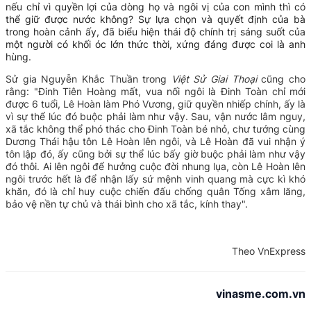
nếu chỉ vì quyền lợi của dòng họ và ngôi vị của con mình thì có
thể giữ được nước không?
Sự lựa chọn và quyết định của bà
trong hoàn cảnh ấy, đã biểu hiện thái độ chính trị sáng suốt của
một người có khối óc lớn thức thời, xứng đáng được coi là anh
hùng.
Sử gia Nguyễn Khắc Thuần trong
Việt Sử Giai Thoại
cũng cho
rằng:
"
Đinh Tiên Hoàng mất, vua nối ngôi là Đinh Toàn chỉ mới
được 6 tuổi, Lê Hoàn làm Phó Vương, giữ quyền nhiếp chính, ấy là
vì sự thể lúc đó buộc phải làm như vậy. Sau, vận nước lâm nguy,
xã tắc không thể phó thác cho Đinh Toàn bé nhỏ, chư tướng cùng
Dương Thái hậu tôn Lê Hoàn lên ngôi, và Lê Hoàn đã vui nhận ý
tôn lập đó, ấy cũng bởi sự thể lúc bấy giờ buộc phải làm như vậy
đó thôi. Ai lên ngôi để hưởng cuộc đời nhung lụa, còn Lê Hoàn lên
ngôi trước hết là để nhận lấy sứ mệnh vinh quang mà cực kì khó
khăn, đó là chỉ huy cuộc chiến đấu chống quân Tống xâm lăng,
bảo vệ nền tự chủ và thái bình cho xã tắc, kính thay".
Theo VnExpress
vinasme.com.vn