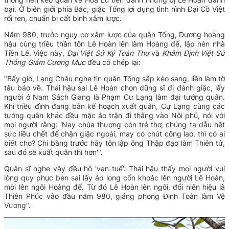
bại.
Ở biên giới phía Bắc, giặc Tống lợi dụng tình hình Đại Cồ Việt
rối ren, chuẩn bị cất binh xâm lược.
Năm 980, trước nguy cơ xâm lược của quân Tống, Dương hoàng
hậu cùng triều thần tôn Lê Hoàn lên làm Hoàng đế, lập nên nhà
Tiền Lê. V
iệc này,
Đại Việt Sử Ký Toàn Thư
và
Khâm Định Việt Sử
Thông Giám Cương Mục
đều có chép lại:
"Bấy giờ, Lạng Châu nghe tin quân Tống sắp kéo sang, liền làm tờ
tâu báo về. Thái hậu sai Lê Hoàn chọn dũng sĩ đi đánh giặc, lấy
người ở Nam Sách Giang là Phạm Cư Lạng làm đại tướng quân.
Khi triều đình đang bàn kế hoạch xuất quân, Cự Lạng cùng các
tướng quân khác đều mặc áo trận đi thẳng vào Nội phủ, nói với
mọi người rằng: 'Nay chúa thượng còn trẻ thơ, chúng ta dẫu hết
sức liều chết để chặn giặc ngoài, may có chút công lao, thì có ai
biết cho? Chi bằng trước hãy tôn lập ông Thập đạo làm Thiên tử,
sau đó sẽ xuất quân thì hơn'".
Quân sĩ nghe vậy đều hô 'vạn tuế'. Thái hậu thấy mọi người vui
lòng quy phục bèn sai lấy áo long cổn khoác lên người Lê Hoàn,
mời lên ngôi Hoàng đế. Từ đó Lê Hoàn lên ngôi, đổi niên hiệu là
Thiên Phúc vào đầu năm 980, giáng phong Đinh Toàn làm Vệ
Vương".