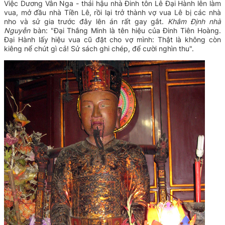
Việc Dương Vân Nga - thái hậu nhà Đinh tôn Lê Đại Hành lên làm
vua, mở đầu nhà Tiền Lê, rồi lại trở thành vợ vua Lê bị các nhà
nho và sử gia trước đây lên án rất gay gắt.
Khâm Định nhà
Nguyễn
bàn: "
Đại Thắng Minh là tên hiệu của Đinh Tiên Hoàng.
Đại Hành lấy hiệu vua cũ đặt cho vợ mình: Thật là không còn
kiêng nể chút gì cả! Sử sách ghi chép, để cười nghìn thu".