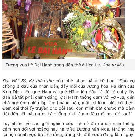
Tượng vua Lê Đại Hành trong đền thờ ở Hoa Lư.
Ảnh tư liệu
Đại Việt Sử Ký
toàn thư
còn phê phán nặng nề hơn: "
Đạo vợ
chồng là đầu của nhân luân, dây mối của vương hóa. Hạ kinh của
Kinh Dịch nêu quẻ Hàm và quẻ Hằng lên đầu, là để tỏ cái ý lấy
đàn bà tất phải chính đáng. Đại Hành thông dâm với vợ vua, đến
chỗ nghiễm nhiên lập làm hoàng hậu, mất cả lòng biết hổ thẹn.
Đem cái thói ấy truyền cho đời sau, con mình bắt chước mà dâm
dật đến nỗi mất nước, há chẳng phải là mở đầu mối họa đó sao?"
Tuy nhiên, về sau giới nghiên cứu lịch sử đã có cái nhìn thông
cảm hơn đối với hoàng hậu hai triều Dương Vân Nga. Những
nhà
sử học bênh vực bà cho rằng, trong khi đất nước đang lâm nguy,