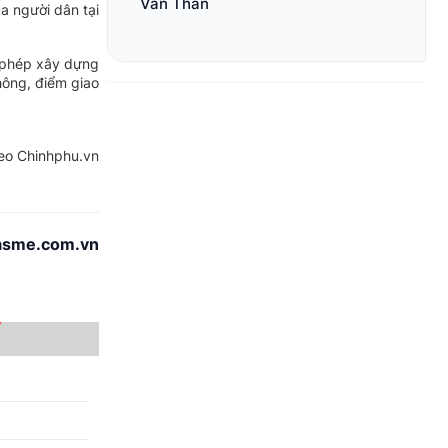
Văn Thân
a người dân tại
o phép xây dựng
hông, điểm giao
eo Chinhphu.vn
asme.com.vn