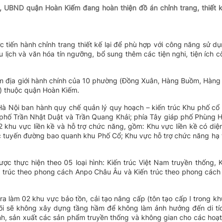
BND quận Hoàn Kiếm đang hoàn thiện đồ án chỉnh trang, thiết kế
 tiến hành chỉnh trang thiết kế lại để phù hợp với công năng sử d
ịch và văn hóa tín ngưỡng, bổ sung thêm các tiện nghi, tiện ích 
ồm địa giới hành chính của 10 phường (Đồng Xuân, Hàng Buồm, Hàng
) thuộc quận Hoàn Kiếm.
Nội ban hành quy chế quản lý quy hoạch – kiến trúc Khu phố cổ 
 phố Trần Nhật Duật và Trần Quang Khải; phía Tây giáp phố Phùng 
hu vực liền kề và hỗ trợ chức năng, gồm: Khu vực liền kề có diện 
ác tuyến đường bao quanh khu Phố Cổ; Khu vực hỗ trợ chức năng hạ 
được thực hiện theo 05 loại hình: Kiến trúc Việt Nam truyền thống, 
ến trúc theo phong cách Anpo Châu Âu và Kiến trúc theo phong các
 ra làm 02 khu vực bảo tồn, cải tạo nâng cấp (tôn tạo cấp I trong kh
c lõi sẽ không xây dựng tầng hầm để không làm ảnh hưởng đến di t
anh, sản xuất các sản phẩm truyền thống và không gian cho các hoạ