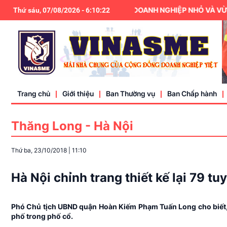
HIỆP HỘI DOANH NGHIỆP NHỎ VÀ VỪA V
Thứ sáu, 07/08/2026
-
6
:
10
:
23
Trang chủ
Giới thiệu
Ban Thường vụ
Ban Chấp hành
Thăng Long - Hà Nội
Điều lệ
Thứ ba, 23/10/2018
|
11:10
Liên hệ
Hà Nội chỉnh trang thiết kế lại 79 tu
Phó Chủ tịch UBND quận Hoàn Kiếm Phạm Tuấn Long cho biết, U
phố trong phố cổ.