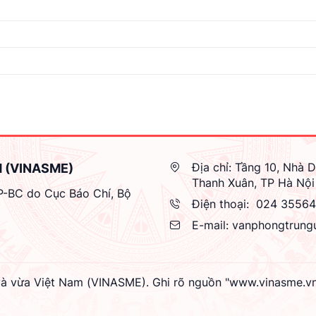
Địa chỉ:
Tầng 10, Nhà D
M (VINASME)
Thanh Xuân, TP Hà Nội
GP-BC do Cục Báo Chí, Bộ
Điện thoại:
024 3556
E-mail:
vanphongtrung
à vừa Việt Nam (VINASME). Ghi rõ nguồn "www.vinasme.vn" k