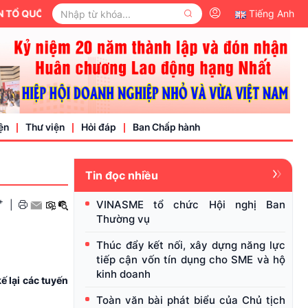
 QUỐC VIỆT NAM.
Tiếng Anh
ện
Thư viện
Hỏi đáp
Ban Chấp hành
Tin đọc nhiều
Video
+
VINASME tổ chức Hội nghị Ban
|
Văn bản pháp luật
Thường vụ
nh nghiệp
Thúc đẩy kết nối, xây dựng năng lực
tiếp cận vốn tín dụng cho SME và hộ
kinh doanh
 lại các tuyến
Toàn văn bài phát biểu của Chủ tịch