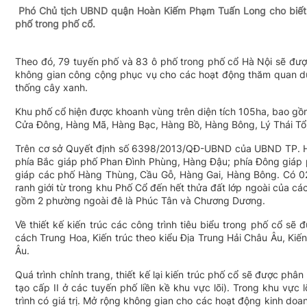
Phó Chủ tịch UBND quận Hoàn Kiếm Phạm Tuấn Long cho biết, U
phố trong phố cổ.
Theo đó, 79 tuyến phố và 83 ô phố trong phố cổ Hà Nội sẽ được
không gian công cộng phục vụ cho các hoạt động thăm quan du l
thống cây xanh.
Khu phố cổ hiện được khoanh vùng trên diện tích 105ha, bao g
Cửa Đông, Hàng Mã, Hàng Bạc, Hàng Bồ, Hàng Bông, Lý Thái Tổ
Trên cơ sở Quyết định số 6398/2013/QĐ-UBND của UBND TP. Hà 
phía Bắc giáp phố Phan Đình Phùng, Hàng Đậu; phía Đông giáp
giáp các phố Hàng Thùng, Cầu Gỗ, Hàng Gai, Hàng Bông. Có 02 k
ranh giới từ trong khu Phố Cổ đến hết thửa đất lớp ngoài của c
gồm 2 phường ngoài đê là Phúc Tân và Chương Dương.
Về thiết kế kiến trúc các công trình tiêu biểu trong phố cổ sẽ 
cách Trung Hoa, Kiến trúc theo kiểu Địa Trung Hải Châu Âu, Ki
Âu.
Quá trình chỉnh trang, thiết kế lại kiến trúc phố cổ sẽ được phân
tạo cấp II ở các tuyến phố liền kề khu vực lõi). Trong khu vự
trình có giá trị. Mở rộng không gian cho các hoạt động kinh do