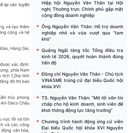
Hiệp hội Nguyễn Văn Thân tại Hội
 lại các tuyến
nghị Thường trực Chính phủ gặp mặt
cộng đồng doanh nghiệp
Ông Nguyễn Văn Thân: Hỗ trợ doanh
ụng và tạo thêm
công cộng và hệ
nghiệp nhỏ và vừa vượt qua “tam
khó”
 Đào, Hàng Gai,
Quảng Ngãi tăng tốc Tổng điều tra
kinh tế 2026, quyết hoàn thành đúng
tiến độ
được xác định:
Hưng; phía Nam
Đồng chí Nguyễn Văn Thân - Chủ tịch
tích 7,2ha tính
VINASME trúng cử đại biểu Quốc hội
tầng đô thị bao
khóa XVI
Kiến trúc phong
TS. Nguyễn Văn Thân: “Mở lối vốn tín
h Art-Deco Châu
chấp cho hộ kinh doanh, sinh viên để
khơi thông động lực tăng trưởng”
u vực lõi và tôn
Chương trình hành động ứng cử viên
ích và các công
Đại biểu Quốc hội khóa XVI Nguyễn
t động văn hóa,