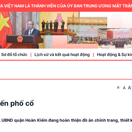
IỆT NAM LÀ THÀNH VIÊN CỦA ỦY BAN TRUNG ƯƠNG MẶT TRẬN TỔ
Sơ đồ tổ chức
Lịch sử và kết quả hoạt động
Hoạt động & Sự ki
Trung ương hội
A
-
A
A
Thành viên
Doanh nhân, doa
yến phố cổ
Sự kiện
BND quận Hoàn Kiếm đang hoàn thiện đồ án chỉnh trang, thiết kế