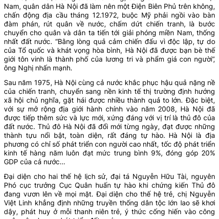
Nam, quân dân Hà Nội đã làm nên một Điện Biên Phủ trên không,
chấn động địa cầu tháng 12.1972, buộc Mỹ phải ngồi vào bàn
đàm phán, rút quân về nước, chấm dứt chiến tranh, là bước
chuyển cho quân và dân ta tiến tới giải phóng miền Nam, thống
nhất đất nước. “Bằng lòng quả cảm chiến đấu vì độc lập, tự do
của Tổ quốc và khát vọng hòa bình, Hà Nội đã được bạn bè thế
giới tôn vinh là thành phố của lương tri và phẩm giá con người”,
ông Nghị nhấn mạnh.
Sau năm 1975, Hà Nội cùng cả nước khắc phục hậu quả nặng nề
của chiến tranh, chuyển sang nền kinh tế thị trường định hướng
xã hội chủ nghĩa, gặt hái được nhiều thành quả to lớn. Đặc biệt,
với sự mở rộng địa giới hành chính vào năm 2008, Hà Nội đã
được tiếp thêm sức và lực mới, xứng đáng với vị trí là thủ đô của
đất nước. Thủ đô Hà Nội đã đổi mới từng ngày, đạt được những
thành tựu nổi bật, toàn diện, rất đáng tự hào. Hà Nội là địa
phương có chỉ số phát triển con người cao nhất, tốc độ phát triển
kinh tế hàng năm luôn đạt mức trung bình 9%, đóng góp 20%
GDP của cả nước…
Đại diện cho hai thế hệ lịch sử, đại tá Nguyễn Hữu Tài, nguyên
Phó cục trưởng Cục Quân huấn tự hào khi chứng kiến Thủ đô
đang vươn lên về mọi mặt. Đại diện cho thế hệ trẻ, chị Nguyễn
Việt Linh khẳng định những truyền thống dân tộc lớn lao sẽ khơi
dậy, phát huy ở mỗi thanh niên trẻ, ý thức cống hiến vào công