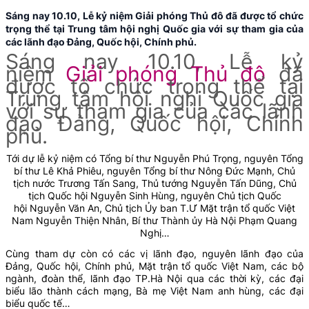
Sáng nay 10.10, Lễ kỷ niệm Giải phóng Thủ đô đã được tổ chức
trọng thể tại Trung tâm hội nghị Quốc gia với sự tham gia của
các lãnh đạo Đảng, Quốc hội, Chính phủ.
Sáng nay 10.10, Lễ kỷ
niệm
Giải phóng Thủ đô
đã
được tổ chức trọng thể tại
Trung tâm hội nghị Quốc gia
với sự tham gia của các lãnh
đạo Đảng, Quốc hội, Chính
phủ.
Tới dự lễ kỷ niệm có Tổng bí thư Nguyễn Phú Trọng, nguyên Tổng
bí thư Lê Khả Phiêu, nguyên Tổng bí thư Nông Đức Mạnh, Chủ
tịch nước Trương Tấn Sang, Thủ tướng Nguyễn Tấn Dũng, Chủ
tịch Quốc hội Nguyễn Sinh Hùng, nguyên Chủ tịch Quốc
hội Nguyễn Văn An, Chủ tịch Ủy ban T.Ư Mặt trận tổ quốc Việt
Nam Nguyễn Thiện Nhân, Bí thư Thành ủy Hà Nội Phạm Quang
Nghị…
Cùng tham dự còn có các vị lãnh đạo, nguyên lãnh đạo của
Đảng, Quốc hội, Chính phủ, Mặt trận tổ quốc Việt Nam, các bộ
ngành, đoàn thể, lãnh đạo TP.Hà Nội qua các thời kỳ, các đại
biểu lão thành cách mạng, Bà mẹ Việt Nam anh hùng, các đại
biểu quốc tế…