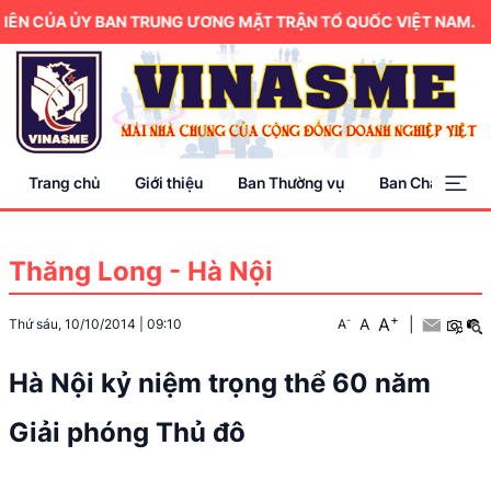
ÊN CỦA ỦY BAN TRUNG ƯƠNG MẶT TRẬN TỔ QUỐC VIỆT NAM.
Trang chủ
Giới thiệu
Ban Thường vụ
Ban Chấp hành
Thăng Long - Hà Nội
+
A
-
A
|
Thứ sáu, 10/10/2014
|
09:10
A
Hà Nội kỷ niệm trọng thể 60 năm
Giải phóng Thủ đô