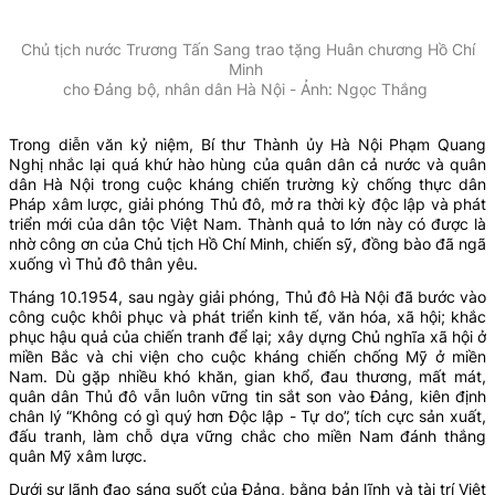
Chủ tịch nước Trương Tấn Sang trao tặng Huân chương Hồ Chí
Minh
cho Đảng bộ, nhân dân Hà Nội - Ảnh: Ngọc Thắng
Trong diễn văn kỷ niệm, Bí thư Thành ủy Hà Nội Phạm Quang
Nghị nhắc lại quá khứ hào hùng của quân dân cả nước và quân
dân Hà Nội trong cuộc kháng chiến trường kỳ chống thực dân
Pháp xâm lược, giải phóng Thủ đô, mở ra thời kỳ độc lập và phát
triển mới của dân tộc Việt Nam. Thành quả to lớn này có được là
nhờ công ơn của Chủ tịch Hồ Chí Minh, chiến sỹ, đồng bào đã ngã
xuống vì Thủ đô thân yêu.
Tháng 10.1954, sau ngày giải phóng, Thủ đô Hà Nội đã bước vào
công cuộc khôi phục và phát triển kinh tế, văn hóa, xã hội; khắc
phục hậu quả của chiến tranh để lại; xây dựng Chủ nghĩa xã hội ở
miền Bắc và chi viện cho cuộc kháng chiến chống Mỹ ở miền
Nam. Dù gặp nhiều khó khăn, gian khổ, đau thương, mất mát,
quân dân Thủ đô vẫn luôn vững tin sắt son vào Đảng, kiên định
chân lý “Không có gì quý hơn Độc lập - Tự do”, tích cực sản xuất,
đấu tranh, làm chỗ dựa vững chắc cho miền Nam đánh thắng
quân Mỹ xâm lược.
Dưới sự lãnh đạo sáng suốt của Đảng, bằng bản lĩnh và tài trí Việt