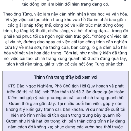
tác động lớn làm biến đổi hiện trạng đang có.
Theo ông Tùng, việc làm này cần
nhìn nhận khoa học và văn hóa.
Vì vậy việc cải tạo chỉnh trang khu vực hồ Gươm phải bao gồm
các giải pháp tổng thể, đồng bộ về kiến trúc mặt đứng công
trình, hạ tầng kỹ thuật, chiếu sáng, vỉa hè, đường dạo…, trong đó
phải khôi phục tối đa ngôn ngữ kiến trúc gốc. “Không chỉ việc lát
lại vỉa hè, đường dạo ngay cả việc cải tạo công trình cần nghiên
cứu kỹ về màu sơn, hệ thống cửa, ban công, lô gia đảm bảo hài
hòa với nét văn hóa đặc trưng. Tóm lại, như nhiều ý kiến đã từng
nói việc cải tạo, chỉnh trang xung quanh hồ Gươm đừng quá tay,
tách khỏi nền tảng, giá trị vốn có của nó”, ông Tùng phân tích.
Tránh tình trạng thầy bói xem voi
KTS Đào Ngọc Nghiêm, Phó Chủ tịch Hội Quy hoạch và phát
triển đô thị Hà Nội nói: “Bản thân tôi đã 3 lần được quận Hoàn
Kiếm mời góp ý các phương án cải tạo chỉnh trang quanh hồ
Gươm thời gian gần đây. Tại nhiều buổi làm việc, góp ý còn
không ít ý kiến gây tranh cãi, băn khoăn. Ví dụ như đề xuất tái
hiện mô hình nhiều di tích quan trọng trưng bày quanh hồ
Gươm như Nhà hát lớn trong khi bản thân công trình này đang
nằm cách đó không xa; phục dựng các vườn hoa thời thuộc