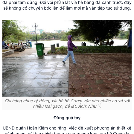
đã phải tạm dừng. Đối với phần lát vỉa hè bằng đá xanh trước đây
sẽ không có chuyện bóc lên để làm mới mà vẫn tiếp tục sử dụng.
Chi hàng chục tỷ đồng, vỉa hè hồ Gươm vẫn như chiếc áo vá với
nhiều loại gạch, đá lát. Ảnh: Như Ý.
Đừng quá tay
UBND quận Hoàn Kiếm cho rằng, việc đề xuất phương án thiết kế
cảnh quan, cải tạo chỉnh trang xung quanh khu vực hồ Gươm là