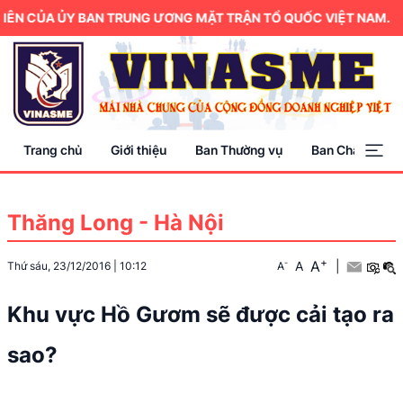
N CỦA ỦY BAN TRUNG ƯƠNG MẶT TRẬN TỔ QUỐC VIỆT NAM.
Trang chủ
Giới thiệu
Ban Thường vụ
Ban Chấp hành
Thăng Long - Hà Nội
+
A
-
A
|
Thứ sáu, 23/12/2016
|
10:12
A
Khu vực Hồ Gươm sẽ được cải tạo ra
sao?