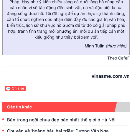
Pháp. Hay như ý kiến chiếu sáng cả dưới lòng hồ cũng cần
cân nhắc vì sẽ tác động đến sinh vật, cá và đặc biệt là rùa
đang sống dưới hồ. Tôi đề nghị để dự án thực sự thành công,
cần tổ chức nghiên cứu nhận diện đầy đủ các giá trị văn hóa,
kiến trúc, lịch sử khu vực hồ Gươm để từ đó có giải pháp phù
hợp, tránh tình trạng mỗi phương án, mỗi dự án tiếp cận một
kiểu giống như thầy bói xem voi”.
Minh Tuấn
(thực hiện)
Theo CafeF
vinasme.com.vn
Chia sẻ
Các tin khác
Bên trong ngôi chùa đẹp bậc nhất thế giới ở Hà Nội
Chuyện về ‘hoàng hậu hai triều’ Dương Vân Nga