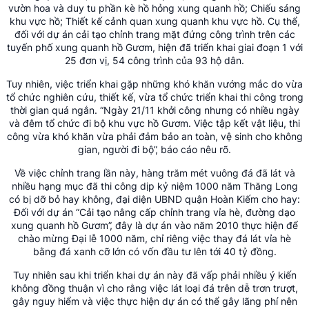
vườn hoa và duy tu phần kè hồ hỏng xung quanh hồ; Chiếu sáng
khu vực hồ; Thiết kế cảnh quan xung quanh khu vực hồ. Cụ thể,
đối với dự án cải tạo chỉnh trang mặt đứng công trình trên các
tuyến phố xung quanh hồ Gươm, hiện đã triển khai giai đoạn 1 với
25 đơn vị, 54 công trình của 93 hộ dân.
Tuy nhiên, việc triển khai gặp những khó khăn vướng mắc do vừa
tổ chức nghiên cứu, thiết kế, vừa tổ chức triển khai thi công trong
thời gian quá ngắn. “Ngày 21/11 khởi công nhưng có nhiều ngày
và đêm tổ chức đi bộ khu vực hồ Gươm. Việc tập kết vật liệu, thi
công vừa khó khăn vừa phải đảm bảo an toàn, vệ sinh cho không
gian, người đi bộ”, báo cáo nêu rõ.
Về việc chỉnh trang lần này, hàng trăm mét vuông đá đã lát và
nhiều hạng mục đã thi công dịp kỷ niệm 1000 năm Thăng Long
có bị dỡ bỏ hay không, đại diện UBND quận Hoàn Kiếm cho hay:
Đối với dự án “Cải tạo nâng cấp chỉnh trang vỉa hè, đường dạo
xung quanh hồ Gươm”, đây là dự án vào năm 2010 thực hiện để
chào mừng Đại lễ 1000 năm, chỉ riêng việc thay đá lát vỉa hè
bằng đá xanh cỡ lớn có vốn đầu tư lên tới 40 tỷ đồng.
Tuy nhiên sau khi triển khai dự án này đã vấp phải nhiều ý kiến
không đồng thuận vì cho rằng việc lát loại đá trên dễ trơn trượt,
gây nguy hiểm và việc thực hiện dự án có thể gây lãng phí nên