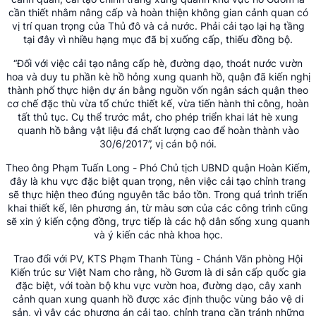
cần thiết nhằm nâng cấp và hoàn thiện không gian cảnh quan có
vị trí quan trọng của Thủ đô và cả nước. Phải cải tạo lại hạ tầng
tại đây vì nhiều hạng mục đã bị xuống cấp, thiếu đồng bộ.
“Đối với việc cải tạo nâng cấp hè, đường dạo, thoát nước vườn
hoa và duy tu phần kè hồ hỏng xung quanh hồ, quận đã kiến nghị
thành phố thực hiện dự án bằng nguồn vốn ngân sách quận theo
cơ chế đặc thù vừa tổ chức thiết kế, vừa tiến hành thi công, hoàn
tất thủ tục. Cụ thể trước mắt, cho phép triển khai lát hè xung
quanh hồ bằng vật liệu đá chất lượng cao để hoàn thành vào
30/6/2017”, vị cán bộ nói.
Theo ông Phạm Tuấn Long - Phó Chủ tịch UBND quận Hoàn Kiếm,
đây là khu vực đặc biệt quan trọng, nên việc cải tạo chỉnh trang
sẽ thực hiện theo đúng nguyên tắc bảo tồn. Trong quá trình triển
khai thiết kế, lên phương án, từ màu sơn của các công trình cũng
sẽ xin ý kiến cộng đồng, trực tiếp là các hộ dân sống xung quanh
và ý kiến các nhà khoa học.
Trao đổi với PV, KTS Phạm Thanh Tùng - Chánh Văn phòng Hội
Kiến trúc sư Việt Nam cho rằng, hồ Gươm là di sản cấp quốc gia
đặc biệt, với toàn bộ khu vực vườn hoa, đường dạo, cây xanh
cảnh quan xung quanh hồ được xác định thuộc vùng bảo vệ di
sản, vì vậy các phương án cải tạo, chỉnh trang cần tránh những