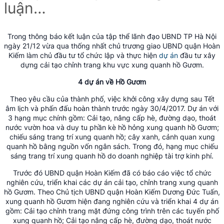
luận…
Trong thông báo kết luận của tập thể lãnh đạo UBND TP Hà Nội
ngày 21/12 vừa qua thống nhất chủ trương giao UBND quận Hoàn
Kiếm làm chủ đầu tư tổ chức lập và thực hiện
dự án
đầu tư xây
dựng cải tạo chỉnh trang khu vực xung quanh hồ Gươm.
4 dự án về Hồ Gươm
Theo yêu cầu của thành phố, việc khởi công xây dựng sau Tết
âm lịch và phấn đấu hoàn thành trước ngày 30/4/2017. Dự án với
3 hạng mục chính gồm: Cải tạo, nâng cấp hè, đường dạo, thoát
nước vườn hoa và duy tu phần kè hồ hỏng xung quanh hồ Gươm;
chiếu sáng trang trí xung quanh hồ; cây xanh, cảnh quan xung
quanh hồ bằng nguồn vốn ngân sách. Trong đó, hạng mục chiếu
sáng trang trí xung quanh hồ do doanh nghiệp tài trợ kinh phí.
Trước đó UBND quận Hoàn Kiếm đã có báo cáo việc tổ chức
nghiên cứu, triển khai các dự án cải tạo, chỉnh trang xung quanh
hồ Gươm. Theo Chủ tịch UBND quận Hoàn Kiếm Dương Đức Tuấn,
xung quanh hồ Gươm hiện đang nghiên cứu và triển khai 4 dự án
gồm: Cải tạo chỉnh trang mặt đứng công trình trên các tuyến phố
xung quanh hồ; Cải tạo nâng cấp hè, đường dạo, thoát nước