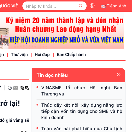
VIỆT NAM.
Tiếng Anh
ện
Thư viện
Hỏi đáp
Ban Chấp hành
Tin đọc nhiều
Video
+
VINASME tổ chức Hội nghị Ban
|
Văn bản pháp luật
Thường vụ
nh nghiệp
ở lại!
Thúc đẩy kết nối, xây dựng năng lực
tiếp cận vốn tín dụng cho SME và hộ
kinh doanh
 đó giá vàng sẽ
Toàn văn bài phát biểu của Chủ tịch