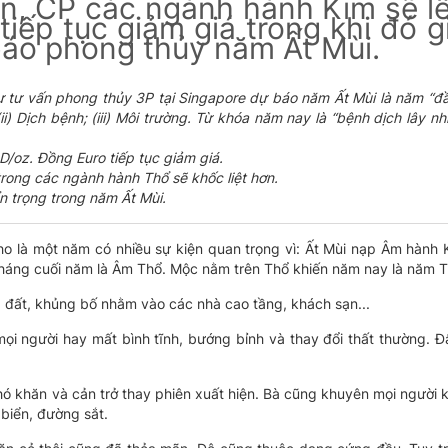
ên, CP các ngành hành Kim sẽ lê
tiếp tục giảm giá trong khi đó 
 báo phong thủy năm Ất Mùi.
tư tư vấn phong thủy 3P tại Singapore dự báo năm Ất Mùi là năm “đ
 (ii) Dịch bệnh; (iii) Môi trường. Từ khóa năm nay là “bệnh dịch lây nh
/oz. Đồng Euro tiếp tục giảm giá.
trong các ngành hành Thổ sẽ khốc liệt hơn.
n trọng trong năm Ất Mùi.
là một năm có nhiều sự kiện quan trọng vì: Ất Mùi nạp Âm hành K
tháng cuối năm là Âm Thổ. Mộc nằm trên Thổ khiến năm nay là năm T
 đất, khủng bố nhằm vào các nhà cao tầng, khách sạn...
ọi người hay mất bình tĩnh, bướng bỉnh và thay đổi thất thường. 
ó khăn và cản trở thay phiên xuất hiện. Bà cũng khuyên mọi người 
biển, đường sắt.