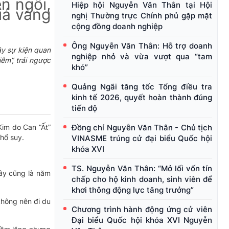
n ngôi,
Hiệp hội Nguyễn Văn Thân tại Hội
giá vàng
nghị Thường trực Chính phủ gặp mặt
cộng đồng doanh nghiệp
Ông Nguyễn Văn Thân: Hỗ trợ doanh
ầy sự kiện quan
nghiệp nhỏ và vừa vượt qua “tam
iễm”, trái ngược
khó”
Quảng Ngãi tăng tốc Tổng điều tra
kinh tế 2026, quyết hoàn thành đúng
tiến độ
Đồng chí Nguyễn Văn Thân - Chủ tịch
im do Can “Ất”
hổ suy.
VINASME trúng cử đại biểu Quốc hội
khóa XVI
TS. Nguyễn Văn Thân: “Mở lối vốn tín
Đây cũng là năm
chấp cho hộ kinh doanh, sinh viên để
khơi thông động lực tăng trưởng”
không nên đi du
Chương trình hành động ứng cử viên
Đại biểu Quốc hội khóa XVI Nguyễn