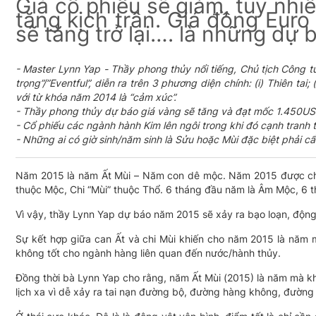
Giá cổ phiếu sẽ giảm, tuy nhi
tăng kịch trần. Giá đồng Euro 
sẽ tăng trở lại…. là những dự
- Master Lynn Yap - Thầy phong thủy nổi tiếng, Chủ tịch Công 
trọng”/”Eventful”, diễn ra trên 3 phương diện chính: (i) Thiên tai;
với từ khóa năm 2014 là “cảm xúc”.
- Thầy phong thủy dự báo giá vàng sẽ tăng và đạt mốc 1.450USD
- Cổ phiếu các ngành hành Kim lên ngôi trong khi đó cạnh tranh 
- Những ai có giờ sinh/năm sinh là Sửu hoặc Mùi đặc biệt phải cẩ
Năm 2015 là năm Ất Mùi – Năm con dê mộc. Năm 2015 được cho 
thuộc Mộc, Chi “Mùi” thuộc Thổ. 6 tháng đầu năm là Âm Mộc, 6 
Vì vậy, thầy Lynn Yap dự báo năm 2015 sẽ xảy ra bạo loạn, động
Sự kết hợp giữa can Ất và chi Mùi khiến cho năm 2015 là năm m
không tốt cho ngành hàng liên quan đến nước/hành thủy.
Đồng thời bà Lynn Yap cho rằng, năm Ất Mùi (2015) là năm mà kh
lịch xa vì dễ xảy ra tai nạn đường bộ, đường hàng không, đường 