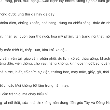
a, răng, phổi, mũi, họng…;Các bệnh lây nhiễm tương tự như cúm gi
chống được ung thư da hay dạ dày.
phẩm điện, chứng khoán, nhà hàng, dụng cụ chiếu sáng, thức ăn nh
, nhân sự, buôn bán thú nuôi, hóa mỹ phẩm, tân trang nội thất, n
móc thiết bị, thép, luật, kim khí, xe cộ…
 vấn, vận tải, giao vận, phân phối, du lịch, xổ số, thức uống, khách
, xăng dầu, viễn thông, cho vay, hàng không, kinh doanh cờ bạc, quả
nước, in ấn, tổ chức sự kiện, trường học, may mặc, giấy, gỗ, thời tr
Sửu hoặc Mùi không tốt lắm trong năm nay.
cần tránh đi ma chay hiếu hỉ.
ng lại nội thất, sửa nhà thì không nên đụng đến góc Tây và Đông 