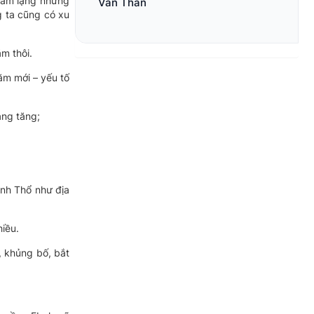
trầm lặng nhưng
Văn Thân
g ta cũng có xu
m thôi.
ăm mới – yếu tố
àng tăng;
ành Thổ như địa
iều.
, khủng bố, bắt