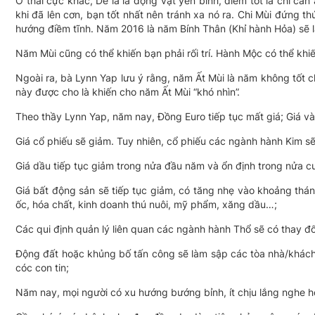
Ở thái cực khác, Dê là là động vật yên bình, điểm tốt là chỉ c
khi đã lên cơn, bạn tốt nhất nên tránh xa nó ra. Chi Mùi đứng t
hướng điềm tĩnh. Năm 2016 là năm Bính Thân (Khỉ hành Hỏa) sẽ 
Năm Mùi cũng có thể khiến bạn phải rối trí. Hành Mộc có thể khi
Ngoài ra, bà Lynn Yap lưu ý rằng, năm Ất Mùi là năm không tốt
này được cho là khiến cho năm Ất Mùi “khó nhìn”.
Theo thầy Lynn Yap, năm nay, Đồng Euro tiếp tục mất giá; Giá v
Giá cổ phiếu sẽ giảm. Tuy nhiên, cổ phiếu các ngành hành Kim sẽ 
Giá dầu tiếp tục giảm trong nửa đầu năm và ổn định trong nửa c
Giá bất động sản sẽ tiếp tục giảm, có tăng nhẹ vào khoảng thá
ốc, hóa chất, kinh doanh thú nuôi, mỹ phẩm, xăng dầu…;
Các qui định quản lý liên quan các ngành hành Thổ sẽ có thay đ
Động đất hoặc khủng bố tấn công sẽ làm sập các tòa nhà/khách sạ
cóc con tin;
Năm nay, mọi người có xu hướng bướng bỉnh, ít chịu lắng nghe hơ