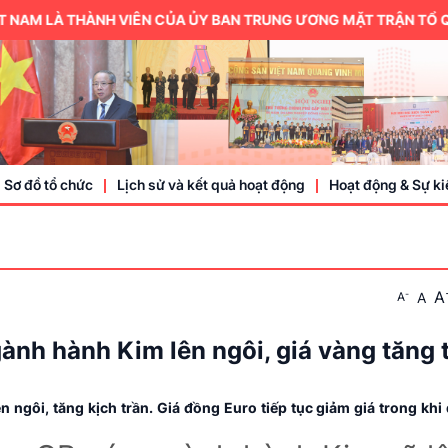
M LÀ THÀNH VIÊN CỦA ỦY BAN TRUNG ƯƠNG MẶT TRẬN TỔ QUỐC 
Sơ đồ tổ chức
Lịch sử và kết quả hoạt động
Hoạt động & Sự ki
Trung ương hội
A
-
A
A
Thành viên
Doanh nhân, doa
nh hành Kim lên ngôi, giá vàng tăng tr
Sự kiện
 ngôi, tăng kịch trần. Giá đồng Euro tiếp tục giảm giá trong khi