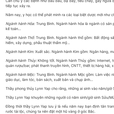
Cần chú ý các bệnh như đau đầu, dạ dày, tiêu chảy, gây ngứa d
tiếp tục xảy ra.
Năm nay, y học có thể phát minh ra các loại biệt dược mới như 
Ngành hành Hỏa:
Trung Bình. Ngành hành hỏa là ngành có sản 
kế toán…
Ngành hành Thổ:
Trung Bình. Ngành hành thổ gồm: Bất động sản
hiểm, xây dựng, phẫu thuật thẩm mỹ…
Ngành hành Kim:
Xuất sắc. Ngành hành Kim gồm: Ngân hàng, máy 
Ngành hành Thủy:
Không tốt. Ngành hành Thủy gồm: Internet, tư
quán rượu/bar, phát thanh truyền hình, CNTT, thiết bị hàng hải
Ngành hành Mộc:
Trung Bình. Ngành hành Mộc gồm: Làm việc nhà 
giáo dục, làm tóc, bán sách, xuất bản và chụp ảnh…
Thầy phong thủy Lynn Yap cho rằng, những ai sinh vào năm/giờ 
Thầy Lynn Yap khuyên những người có năm sinh/giờ sinh Sửu/Mùi 
Đồng thời thầy Lynn Yap lưu ý là nếu năm nay bạn định tân tra
rước tài lộc, chúng ta nên đặt một hũ vàng ở góc Bắc.