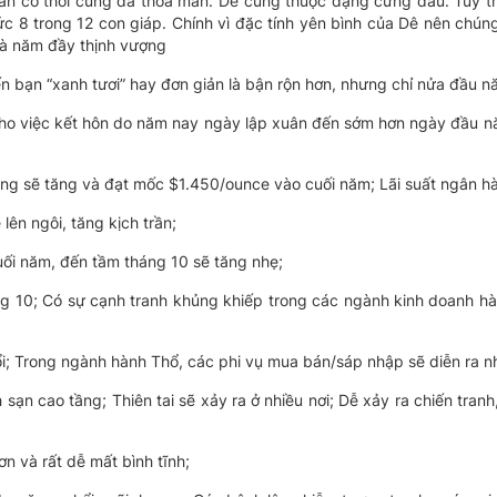
ần ăn cỏ thôi cũng đã thỏa mãn. Dê cũng thuộc dạng cứng đầu. Tuy 
hức 8 trong 12 con giáp. Chính vì đặc tính yên bình của Dê nên chún
là năm đầy thịnh vượng
ến bạn “xanh tươi” hay đơn giản là bận rộn hơn, nhưng chỉ nửa đầu nă
 cho việc kết hôn do năm nay ngày lập xuân đến sớm hơn ngày đầu n
àng sẽ tăng và đạt mốc $1.450/ounce vào cuối năm; Lãi suất ngân h
lên ngôi, tăng kịch trần;
uối năm, đến tầm tháng 10 sẽ tăng nhẹ;
ng 10; Có sự cạnh tranh khủng khiếp trong các ngành kinh doanh h
ổi; Trong ngành hành Thổ, các phi vụ mua bán/sáp nhập sẽ diễn ra nh
n cao tầng; Thiên tai sẽ xảy ra ở nhiều nơi; Dễ xảy ra chiến tranh
n và rất dễ mất bình tĩnh;