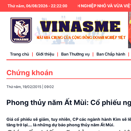
HIỆP HỘI DOANH NGHIỆP NHỎ VÀ VỪA VIỆT NA
Thứ năm, 06/08/2026
-
22
:
22
:
01
Trang chủ
Giới thiệu
Ban Thường vụ
Ban Chấp hành
Chứng khoán
Điều lệ
Thứ năm, 19/02/2015
|
09:02
Liên hệ
Phong thủy năm Ất Mùi: Cổ phiếu ngà
Giá cổ phiếu sẽ giảm, tuy nhiên, CP các ngành hành Kim sẽ lên
tăng trở lại…. là những dự báo phong thủy năm Ất Mùi.