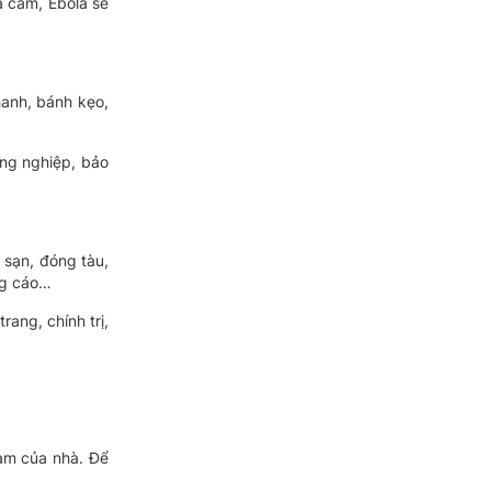
a cầm, Ebola sẽ
anh, bánh kẹo,
ông nghiệp, bảo
 sạn, đóng tàu,
ng cáo…
ang, chính trị,
Nam của nhà. Để