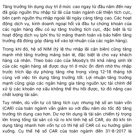
Tăng trưởng tín dụng duy trì ở mức cao ngay từ đầu năm đến nay
đã giúp nguồn thu nhập từ lãi của toàn ngành cải thiện tích cực,
bên cạnh nguồn thu nhập ngoài lãi ngày càng tăng cao. Các hoạt
động dịch vụ, kinh doanh ngoại hối và đầu tư chứng khoán của
các ngân hàng đều có sự tăng trưởng tích cực, đặc biệt là từ
hoạt động dịch vụ (phí thu từ mảng thanh toán và bảo hiểm tăng
trưởng đã đóng góp đáng kể vào lợi nhuận của các ngân hàng).
Trong khi đó, hệ số NIM (tỷ lệ thu nhập lãi cận biên) cũng tăng
mạnh nhờ tăng trưởng mảng bán lẻ, đặc biệt là cho vay khách
hàng cá nhân. Theo báo cáo của Moody’s thì khả năng sinh lời
của các ngân hàng sẽ được duy trì ở mức ổn định nhờ thu nhập
trước trích lập dự phòng tăng nhẹ trong vòng 12-18 tháng tới
cùng với việc tín dụng tăng trưởng tốt. Lợi nhuận tăng trưởng
mạnh cũng giúp các ngân hàng gia tăng nguồn lực tài chính để
xử lý các khoản nợ xấu không thể thu hồi được, từ đó nâng cao
chất lượng tài sản.
Tuy nhiên, dù vốn tự có tăng tích cực nhưng hệ số an toàn vốn
(CAR) của toàn ngành vẫn giảm so với đầu năm do tốc độ tăng
trưởng tín dụng cao hơn. Dư nợ tín dụng là tài sản chiếm tỷ trọng
lớn trong tổng tài sản có rủi ro khi tính hệ số CAR, do đó khi tín
dụng tăng nhanh hơn vốn tự có thì hệ số CAR có xu hướng giảm
xuống. Cụ thể hệ số CAR của toàn ngành đến 31-8-2017 là