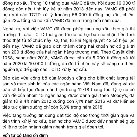
đồng nợ xấu. Trong 10 tháng qua VAMC đã thu hồi được 16.000 tỉ
đồng; còn nếu tính lũy kế từ năm 2013 đến nay, VAMC đã phối
hợp với các TCTD xử lý khoảng 66.000 tỉ đồng nợ xấu, chiếm
gần 23% tổng số nợ xấu VAMC đã mua trong bốn năm qua.
Ngoài ra, với việc VAMC đã được phép mua nợ xấu theo giá thị
trường thì các TCTD thời gian tới có cơ hội bán nợ nhận tiền tươi
thóc thật từ tổ chức này. Cụ thể, từ khi Nghị quyết 42 có hiệu lực
đến nay, VAMC đã giao dịch thành công hai khoản nợ có giá trị
hơn 200 tỉ đồng của hai ngân hàng thương mại. Theo Quyết định
1058, sang năm 2018, VAMC được cấp đủ 5.000 tỉ đồng và tới
năm 2020 là 10.000 tỉ đồng, do đó tổ chức này sẽ càng có thêm
nguồn lực để giúp các TCTD xử lý nợ xấu.
Báo cáo vừa công bố của Moody’s cũng cho biết chất lượng tài
sản và mức sinh lời của các ngân hàng Việt Nam đã, đang và dự
báo sẽ tiếp tục được cải thiện trong 12-18 tháng tới. Tỷ lệ nợ có
vấn đề của nhóm 15 ngân hàng được đánh giá, theo Moody’s, đã
giảm từ 9,4% năm 2012 xuống còn 7,1% năm 2016 và dự kiến sẽ
tiếp tục giảm xuống chỉ còn 5,8% trong năm 2018.
Việc tăng trưởng tín dụng đạt tốc độ cao trong thời gian qua và
tiến trình xử lý nợ xấu, bán nợ cho VAMC được đẩy nhanh sẽ giúp
tỷ lệ nợ toàn ngành giảm nhanh trong giai đoạn tới.
Vốn tự có tăng ổn định