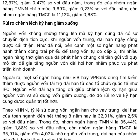
12,37%, giảm 0,47% so với đầu năm, trong đó của nhóm ngân
hàng TMNN chỉ ở mức 9,69%, giảm 0,23% so với đầu năm, còn
nhóm ngân hàng TMCP là 11,12%, giảm 0,68%.
Rủi ro chênh lệch kỳ hạn giảm xuống
Nguồn vốn không những tăng lên mà kỳ hạn cũng đã có sự
chuyển dịch tích cực, khi nguồn vốn trung, dài hạn ngày càng
được cải thiện. Như đã nói, bên cạnh một số ngân hàng phát
hành thành công trái phiếu để tăng vốn tự có cấp 2, thì nhiều
ngân hàng thời gian qua đã phát hành chứng chỉ tiền gửi với quy
mô lớn để gia tăng nguồn vốn dài hơi hơn nhằm phục vụ phát
triển kinh doanh.
Ngoài ra, một số ngân hàng như VIB hay VPBank cũng tìm kiếm
thêm được nguồn vốn tài trợ dài hạn từ các tổ chức quốc tế như
IFC. Nguồn vốn dài hạn tăng đã giúp chênh lệch kỳ hạn giữa
nguồn vốn và sử dụng vốn giảm xuống, do đó rủi ro về kỳ hạn
cũng được quản trị tốt hơn.
Theo NHNN, tỷ lệ sử dụng vốn ngắn hạn cho vay trung, dài hạn
của toàn ngành đến hết tháng 8 năm nay là 32,01%, giảm 2,5%
so với đầu năm. Trong đó, nhóm ngân hàng TMNN là 35,44%,
giảm 1,88% so với đầu năm, còn nhóm ngân hàng TMCP là
35,91%, giảm đến 4,02% nhờ nguồn vốn trung, dài hạn của nhóm
này đạt được tăng trưởng tốt hơn.