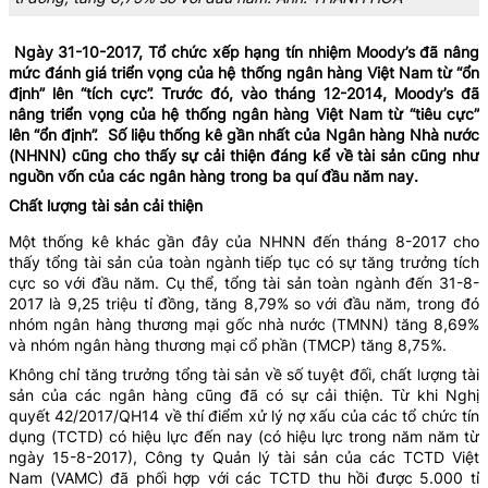
Ngày 31-10-2017, Tổ chức xếp hạng tín nhiệm Moody’s đã nâng
mức đánh giá triển vọng của hệ thống ngân hàng Việt Nam từ “ổn
định” lên “tích cực”. Trước đó, vào tháng 12-2014, Moody’s đã
nâng triển vọng của hệ thống ngân hàng Việt Nam từ “tiêu cực”
lên “ổn định”. Số liệu thống kê gần nhất của Ngân hàng Nhà nước
(NHNN) cũng cho thấy sự cải thiện đáng kể về tài sản cũng như
nguồn vốn của các ngân hàng trong ba quí đầu năm nay.
Chất lượng tài sản cải thiện
Một thống kê khác gần đây của NHNN đến tháng 8-2017 cho
thấy tổng tài sản của toàn ngành tiếp tục có sự tăng trưởng tích
cực so với đầu năm. Cụ thể, tổng tài sản toàn ngành đến 31-8-
2017 là 9,25 triệu tỉ đồng, tăng 8,79% so với đầu năm, trong đó
nhóm ngân hàng thương mại gốc nhà nước (TMNN) tăng 8,69%
và nhóm ngân hàng thương mại cổ phần (TMCP) tăng 8,75%.
Không chỉ tăng trưởng tổng tài sản về số tuyệt đối, chất lượng tài
sản của các ngân hàng cũng đã có sự cải thiện. Từ khi Nghị
quyết 42/2017/QH14 về thí điểm xử lý nợ xấu của các tổ chức tín
dụng (TCTD) có hiệu lực đến nay (có hiệu lực trong năm năm từ
ngày 15-8-2017), Công ty Quản lý tài sản của các TCTD Việt
Nam (VAMC) đã phối hợp với các TCTD thu hồi được 5.000 tỉ