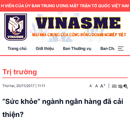
VIÊN CỦA ỦY BAN TRUNG ƯƠNG MẶT TRẬN TỔ QUỐC VIỆT NAM.
Trang chủ
Giới thiệu
Ban Thường vụ
Ban Chấp hành
Trị trường
+
A
-
A
|
Thứ hai, 20/11/2017
|
11:11
A
“Sức khỏe” ngành ngân hàng đã cải
thiện?