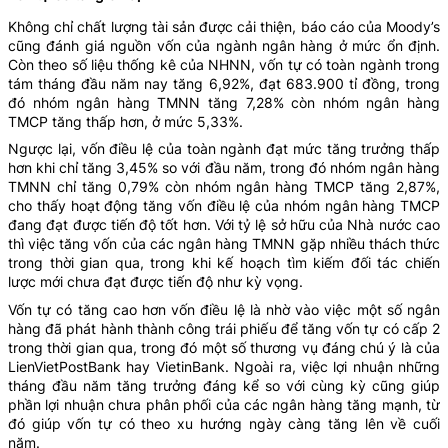
Không chỉ chất lượng tài sản được cải thiện, báo cáo của Moody’s
cũng đánh giá nguồn vốn của ngành ngân hàng ở mức ổn định.
Còn theo số liệu thống kê của NHNN, vốn tự có toàn ngành trong
tám tháng đầu năm nay tăng 6,92%, đạt 683.900 tỉ đồng, trong
đó nhóm ngân hàng TMNN tăng 7,28% còn nhóm ngân hàng
TMCP tăng thấp hơn, ở mức 5,33%.
Ngược lại, vốn điều lệ của toàn ngành đạt mức tăng trưởng thấp
hơn khi chỉ tăng 3,45% so với đầu năm, trong đó nhóm ngân hàng
TMNN chỉ tăng 0,79% còn nhóm ngân hàng TMCP tăng 2,87%,
cho thấy hoạt động tăng vốn điều lệ của nhóm ngân hàng TMCP
đang đạt được tiến độ tốt hơn. Với tỷ lệ sở hữu của Nhà nước cao
thì việc tăng vốn của các ngân hàng TMNN gặp nhiều thách thức
trong thời gian qua, trong khi kế hoạch tìm kiếm đối tác chiến
lược mới chưa đạt được tiến độ như kỳ vọng.
Vốn tự có tăng cao hơn vốn điều lệ là nhờ vào việc một số ngân
hàng đã phát hành thành công trái phiếu để tăng vốn tự có cấp 2
trong thời gian qua, trong đó một số thương vụ đáng chú ý là của
LienVietPostBank hay VietinBank. Ngoài ra, việc lợi nhuận những
tháng đầu năm tăng trưởng đáng kể so với cùng kỳ cũng giúp
phần lợi nhuận chưa phân phối của các ngân hàng tăng mạnh, từ
đó giúp vốn tự có theo xu hướng ngày càng tăng lên về cuối
năm.