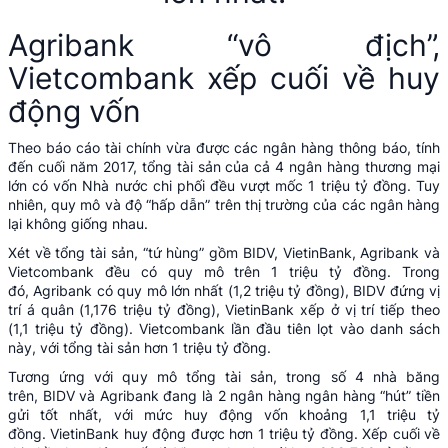
Agribank “vô địch”,
Vietcombank xếp cuối về huy
động vốn
Theo báo cáo tài chính vừa được các ngân hàng thông báo, tính
đến cuối năm 2017, tổng tài sản của cả 4 ngân hàng thương mại
lớn có vốn Nhà nước chi phối đều vượt mốc 1 triệu tỷ đồng. Tuy
nhiên, quy mô và độ “hấp dẫn” trên thị trường của các ngân hàng
lại không giống nhau.
Xét về tổng tài sản, “tứ hùng” gồm BIDV, VietinBank, Agribank và
Vietcombank đều có quy mô trên 1 triệu tỷ đồng. Trong
đó,
Agribank
có quy mô lớn nhất (1,2 triệu tỷ đồng), BIDV đứng vị
trí á quân (1,176 triệu tỷ đồng), VietinBank xếp ở vị trí tiếp theo
(1,1 triệu tỷ đồng). Vietcombank lần đầu tiên lọt vào danh sách
này, với tổng tài sản hơn 1 triệu tỷ đồng.
Tương ứng với quy mô tổng tài sản, trong số 4 nhà băng
trên,
BIDV
và Agribank đang là 2 ngân hàng ngân hàng “hút” tiền
gửi tốt nhất, với mức huy động vốn khoảng 1,1 triệu tỷ
đồng.
VietinBank
huy động được hơn 1 triệu tỷ đồng. Xếp cuối về