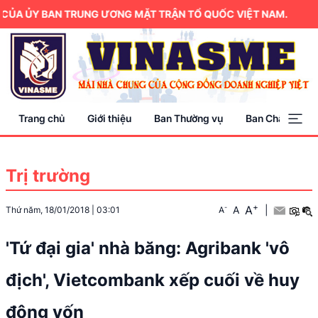
ỦA ỦY BAN TRUNG ƯƠNG MẶT TRẬN TỔ QUỐC VIỆT NAM.
Trang chủ
Giới thiệu
Ban Thường vụ
Ban Chấp hành
Trị trường
+
A
-
A
|
Thứ năm, 18/01/2018
|
03:01
A
'Tứ đại gia' nhà băng: Agribank 'vô
địch', Vietcombank xếp cuối về huy
động vốn