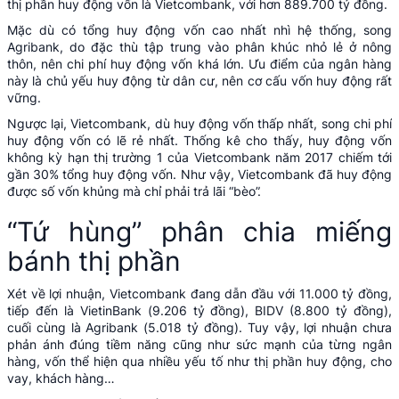
thị phần huy động vốn là Vietcombank, với hơn 889.700 tỷ đồng.
Mặc dù có tổng huy động vốn cao nhất nhì hệ thống, song
Agribank, do đặc thù tập trung vào phân khúc nhỏ lẻ ở nông
thôn, nên chi phí huy động vốn khá lớn. Ưu điểm của ngân hàng
này là chủ yếu huy động từ dân cư, nên cơ cấu vốn huy động rất
vững.
Ngược lại,
Vietcombank
, dù huy động vốn thấp nhất, song chi phí
huy động vốn có lẽ rẻ nhất. Thống kê cho thấy, huy động vốn
không kỳ hạn thị trường 1 của Vietcombank năm 2017 chiếm tới
gần 30% tổng huy động vốn. Như vậy, Vietcombank đã huy động
được số vốn khủng mà chỉ phải trả lãi “bèo”.
“Tứ hùng” phân chia miếng
bánh thị phần
Xét về lợi nhuận, Vietcombank đang dẫn đầu với 11.000 tỷ đồng,
tiếp đến là VietinBank (9.206 tỷ đồng), BIDV (8.800 tỷ đồng),
cuối cùng là Agribank (5.018 tỷ đồng). Tuy vậy, lợi nhuận chưa
phản ánh đúng tiềm năng cũng như sức mạnh của từng ngân
hàng, vốn thể hiện qua nhiều yếu tố như thị phần huy động, cho
vay, khách hàng…