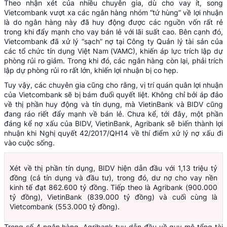
Theo nhận xét của nhiều chuyên gia, dù cho vay ít, song
Vietcombank vượt xa các ngân hàng nhóm “tứ hùng” về lợi nhuận
là do ngân hàng này đã huy động được các nguồn vốn rất rẻ
trong khi đẩy mạnh cho vay bán lẻ với lãi suất cao. Bên cạnh đó,
Vietcombank đã xử lý “sạch” nợ tại Công ty Quản lý tài sản của
các tổ chức tín dụng Việt Nam (VAMC), khiến áp lực trích lập dự
phòng rủi ro giảm. Trong khi đó, các ngân hàng còn lại, phải trích
lập dự phòng rủi ro rất lớn, khiến lợi nhuận bị co hẹp.
Tuy vậy, các chuyên gia cũng cho rằng, vị trí quán quân lợi nhuận
của Vietcombank sẽ bị bám đuổi quyết liệt. Không chỉ bởi áp đảo
về thị phần huy động và tín dụng, mà VietinBank và BIDV cũng
đang ráo riết đẩy mạnh về bán lẻ. Chưa kể, tới đây, một phần
đáng kể nợ xấu của BIDV, VietinBank, Agribank sẽ biến thành lợi
nhuận khi Nghị quyết 42/2017/QH14 về thí điểm xử lý nợ xấu đi
vào cuộc sống.
Xét về thị phần tín dụng, BIDV hiện dẫn đầu với 1,13 triệu tỷ
đồng (cả tín dụng và đầu tư), trong đó, dư nợ cho vay nền
kinh tế đạt 862.600 tỷ đồng. Tiếp theo là Agribank (900.000
tỷ đồng), VietinBank (839.000 tỷ đồng) và cuối cùng là
Vietcombank (553.000 tỷ đồng).
Trong số 4 ngân hàng, Agribank tuy dẫn đầu về quy mô tổng tài