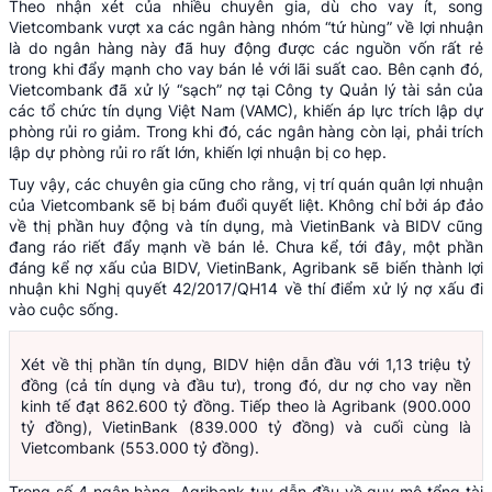
Theo nhận xét của nhiều chuyên gia, dù cho vay ít, song
Vietcombank vượt xa các ngân hàng nhóm “tứ hùng” về lợi nhuận
là do ngân hàng này đã huy động được các nguồn vốn rất rẻ
trong khi đẩy mạnh cho vay bán lẻ với lãi suất cao. Bên cạnh đó,
Vietcombank đã xử lý “sạch” nợ tại Công ty Quản lý tài sản của
các tổ chức tín dụng Việt Nam (VAMC), khiến áp lực trích lập dự
phòng rủi ro giảm. Trong khi đó, các ngân hàng còn lại, phải trích
lập dự phòng rủi ro rất lớn, khiến lợi nhuận bị co hẹp.
Tuy vậy, các chuyên gia cũng cho rằng, vị trí quán quân lợi nhuận
của Vietcombank sẽ bị bám đuổi quyết liệt. Không chỉ bởi áp đảo
về thị phần huy động và tín dụng, mà VietinBank và BIDV cũng
đang ráo riết đẩy mạnh về bán lẻ. Chưa kể, tới đây, một phần
đáng kể nợ xấu của BIDV, VietinBank, Agribank sẽ biến thành lợi
nhuận khi Nghị quyết 42/2017/QH14 về thí điểm xử lý nợ xấu đi
vào cuộc sống.
Xét về thị phần tín dụng, BIDV hiện dẫn đầu với 1,13 triệu tỷ
đồng (cả tín dụng và đầu tư), trong đó, dư nợ cho vay nền
kinh tế đạt 862.600 tỷ đồng. Tiếp theo là Agribank (900.000
tỷ đồng), VietinBank (839.000 tỷ đồng) và cuối cùng là
Vietcombank (553.000 tỷ đồng).
Trong số 4 ngân hàng, Agribank tuy dẫn đầu về quy mô tổng tài