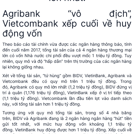
Agribank “vô địch”,
Vietcombank xếp cuối về huy
động vốn
Theo báo cáo tài chính vừa được các ngân hàng thông báo, tính
đến cuối năm 2017, tổng tài sản của cả 4 ngân hàng thương mại
lớn có vốn Nhà nước chi phối đều vượt mốc 1 triệu tỷ đồng. Tuy
nhiên, quy mô và độ “hấp dẫn” trên thị trường của các ngân hàng
lại không giống nhau.
Xét về tổng tài sản, “tứ hùng” gồm BIDV, VietinBank, Agribank và
Vietcombank đều có quy mô trên 1 triệu tỷ đồng. Trong
đó,
Agribank
có quy mô lớn nhất (1,2 triệu tỷ đồng), BIDV đứng vị
trí á quân (1,176 triệu tỷ đồng), VietinBank xếp ở vị trí tiếp theo
(1,1 triệu tỷ đồng). Vietcombank lần đầu tiên lọt vào danh sách
này, với tổng tài sản hơn 1 triệu tỷ đồng.
Tương ứng với quy mô tổng tài sản, trong số 4 nhà băng
trên,
BIDV
và Agribank đang là 2 ngân hàng ngân hàng “hút” tiền
gửi tốt nhất, với mức huy động vốn khoảng 1,1 triệu tỷ
đồng.
VietinBank
huy động được hơn 1 triệu tỷ đồng. Xếp cuối về