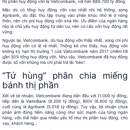
thị phần huy động vốn là Vietcombank, với hơn 889.700 tỷ đồng.
Mặc dù có tổng huy động vốn cao nhất nhì hệ thống, song
Agribank, do đặc thù tập trung vào phân khúc nhỏ lẻ ở nông
thôn, nên chi phí huy động vốn khá lớn. Ưu điểm của ngân hàng
này là chủ yếu huy động từ dân cư, nên cơ cấu vốn huy động rất
vững.
Ngược lại,
Vietcombank
, dù huy động vốn thấp nhất, song chi phí
huy động vốn có lẽ rẻ nhất. Thống kê cho thấy, huy động vốn
không kỳ hạn thị trường 1 của Vietcombank năm 2017 chiếm tới
gần 30% tổng huy động vốn. Như vậy, Vietcombank đã huy động
được số vốn khủng mà chỉ phải trả lãi “bèo”.
“Tứ hùng” phân chia miếng
bánh thị phần
Xét về lợi nhuận, Vietcombank đang dẫn đầu với 11.000 tỷ đồng,
tiếp đến là VietinBank (9.206 tỷ đồng), BIDV (8.800 tỷ đồng),
cuối cùng là Agribank (5.018 tỷ đồng). Tuy vậy, lợi nhuận chưa
phản ánh đúng tiềm năng cũng như sức mạnh của từng ngân
hàng, vốn thể hiện qua nhiều yếu tố như thị phần huy động, cho
vay, khách hàng…