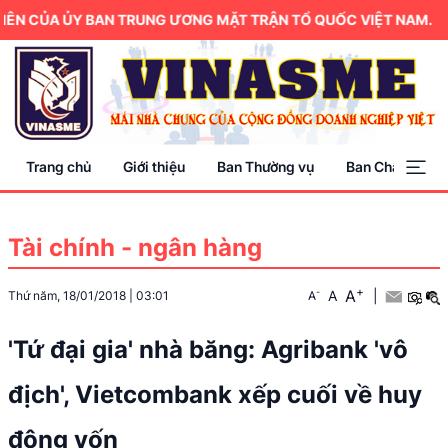
ÊN CỦA ỦY BAN TRUNG ƯƠNG MẶT TRẬN TỔ QUỐC VIỆT NAM.
Trang chủ
Giới thiệu
Ban Thường vụ
Ban Chấp hành
Tài chính - ngân hàng
+
A
-
A
|
Thứ năm, 18/01/2018
|
03:01
A
'Tứ đại gia' nhà băng: Agribank 'vô
địch', Vietcombank xếp cuối về huy
động vốn