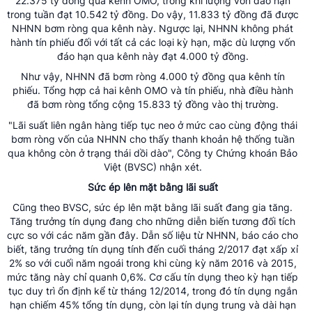
22.375 tỷ đồng qua kênh OMO, trong khi lượng vốn đáo hạn
trong tuần đạt 10.542 tỷ đồng. Do vậy, 11.833 tỷ đồng đã được
NHNN bơm ròng qua kênh này. Ngược lại, NHNN không phát
hành tín phiếu đối với tất cả các loại kỳ hạn, mặc dù lượng vốn
đáo hạn qua kênh này đạt 4.000 tỷ đồng.
Như vậy, NHNN đã bơm ròng 4.000 tỷ đồng qua kênh tín
phiếu. Tổng hợp cả hai kênh OMO và tín phiếu, nhà điều hành
đã bơm ròng tổng cộng 15.833 tỷ đồng vào thị trường.
"Lãi suất liên ngân hàng tiếp tục neo ở mức cao cùng động thái
bơm ròng vốn của NHNN cho thấy thanh khoản hệ thống tuần
qua không còn ở trạng thái dồi dào", Công ty Chứng khoán Bảo
Việt (BVSC) nhận xét.
Sức ép lên mặt bằng lãi suất
Cũng theo BVSC, sức ép lên mặt bằng lãi suất đang gia tăng.
Tăng trưởng tín dụng đang cho những diễn biến tương đối tích
cực so với các năm gần đây. Dẫn số liệu từ NHNN, báo cáo cho
biết, tăng trưởng tín dụng tính đến cuối tháng 2/2017 đạt xấp xỉ
2% so với cuối năm ngoái trong khi cùng kỳ năm 2016 và 2015,
mức tăng này chỉ quanh 0,6%. Cơ cấu tín dụng theo kỳ hạn tiếp
tục duy trì ổn định kể từ tháng 12/2014, trong đó tín dụng ngắn
hạn chiếm 45% tổng tín dụng, còn lại tín dụng trung và dài hạn