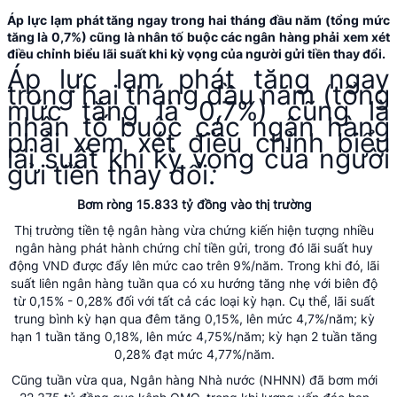
Áp lực lạm phát tăng ngay trong hai tháng đầu năm (tổng mức
tăng là 0,7%) cũng là nhân tố buộc các ngân hàng phải xem xét
điều chỉnh biểu lãi suất khi kỳ vọng của người gửi tiền thay đổi.
Áp lực lạm phát tăng ngay
trong hai tháng đầu năm (tổng
mức tăng là 0,7%) cũng là
nhân tố buộc các ngân hàng
phải xem xét điều chỉnh biểu
lãi suất khi kỳ vọng của người
gửi tiền thay đổi.
Bơm ròng 15.833 tỷ đồng vào thị trường
Thị trường tiền tệ ngân hàng vừa chứng kiến hiện tượng nhiều
ngân hàng phát hành chứng chỉ tiền gửi, trong đó lãi suất huy
động VND được đẩy lên mức cao trên 9%/năm. Trong khi đó, lãi
suất liên ngân hàng tuần qua có xu hướng tăng nhẹ với biên độ
từ 0,15% - 0,28% đối với tất cả các loại kỳ hạn. Cụ thể, lãi suất
trung bình kỳ hạn qua đêm tăng 0,15%, lên mức 4,7%/năm; kỳ
hạn 1 tuần tăng 0,18%, lên mức 4,75%/năm; kỳ hạn 2 tuần tăng
0,28% đạt mức 4,77%/năm.
Cũng tuần vừa qua, Ngân hàng Nhà nước (NHNN) đã bơm mới