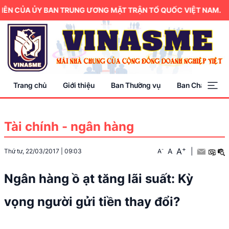
ÊN CỦA ỦY BAN TRUNG ƯƠNG MẶT TRẬN TỔ QUỐC VIỆT NAM.
Trang chủ
Giới thiệu
Ban Thường vụ
Ban Chấp hành
Tài chính - ngân hàng
+
A
-
A
|
Thứ tư, 22/03/2017
|
09:03
A
Ngân hàng ồ ạt tăng lãi suất: Kỳ
vọng người gửi tiền thay đổi?