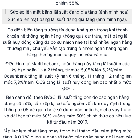
chiếm 55%.
Sức ép lên mặt bằng lãi suất đang gia tăng (ảnh minh họa).
Do diễn biến tăng trưởng tín dụng khả quan trong khi thanh
khoản hệ thống ngân hàng không quá dư thừa, mặt bằng lãi
suất huy động cũng đã có sự nhích nhẹ tại khá nhiều ngân hàng
thương mại, chủ yếu vẫn tập trung ở nhóm ngân hàng ngân
hàng thương mại có quy mô vừa và nhỏ.
Điển hình tại Maritimebank, ngân hàng này tăng lãi suất ở các
kỳ hạn ngắn 1 và 2 tháng, từ mức 5,05% lên 5,2%/năm;
Oceanbank tăng lãi suất kỳ hạn 6 tháng, 11 tháng, 12 tháng lên
mức 7,3%/năm; OCB tăng lãi suất huy động lên cao nhất ở mức
7,8%...
Bên cạnh đó, theo BVSC, lãi suất tăng còn do các ngân hàng
đang cân đối, sắp xếp lại cơ cấu nguồn vốn khi quy định trong
Thông tư 06 về giảm tỷ lệ sử dụng vốn ngắn hạn cho vay trung
và dài hạn từ mức 60% xuống mức 50% chính thức có hiệu lực
kể từ đầu năm 2017.
"Áp lực lạm phát tăng ngay trong hai tháng đầu năm (tổng mức
tăng là 0,7%) cũng là nhân tố buộc các ngân hàng phải xem xét