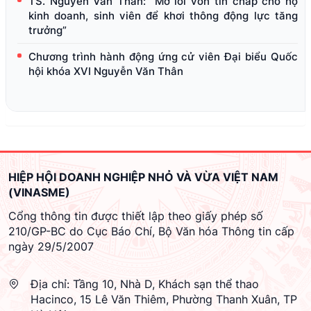
TS. Nguyễn Văn Thân: “Mở lối vốn tín chấp cho hộ
kinh doanh, sinh viên để khơi thông động lực tăng
trưởng”
Chương trình hành động ứng cử viên Đại biểu Quốc
hội khóa XVI Nguyễn Văn Thân
HIỆP HỘI DOANH NGHIỆP NHỎ VÀ VỪA VIỆT NAM
(VINASME)
Cổng thông tin được thiết lập theo giấy phép số
210/GP-BC do Cục Báo Chí, Bộ Văn hóa Thông tin cấp
ngày 29/5/2007
Địa chỉ:
Tầng 10, Nhà D, Khách sạn thể thao
Hacinco, 15 Lê Văn Thiêm, Phường Thanh Xuân, TP