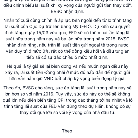
điều chỉnh biểu lãi suất khi kỳ vọng của người gửi tiền thay đổi",
BVSC nhận định.
Nhân tố cuối cùng chính là áp lực bên ngoài đến từ lộ trình tăng
lãi suất của Cục Dự trữ liên bang Mỹ (FED). Dự kiến sau quyết
định tăng ngày 15/03 vừa qua, FED sẽ có thêm hai lần tăng lãi
suất nữa trong năm nay và ba lần nữa trong năm 2018. BVSC
nhận định rằng, nếu trần lãi suất tiền gửi ngoại tệ trong nước
vẫn duy trì ở mức 0%, rất có thể dòng kiều hối và đầu tư gián
tiếp sẽ có sự đảo chiều ở mức nhất định.
Hệ quả là tỷ giá sẽ lại biến động và nếu muốn ngăn điều này
xảy ra, lãi suất tiền Đồng phải ở mức đủ hấp dẫn để người gửi
tiền vẫn nắm giữ VND bất chấp kỳ vọng biến động tỷ giá.
Theo đó, BVSC cho rằng, sức ép tăng lãi suất trong năm nay sẽ
lớn hơn so với năm 2016. Tuy vậy, sức ép này có thể sẽ không
quá lớn nếu diễn biến tăng CPI trong các tháng tới hạ nhiệt và lộ
trình tăng lãi suất của FED vẫn đúng theo dự kiến, không có sự
thay đổi quá lớn so với kỳ vọng của nhà đầu tư.
Theo