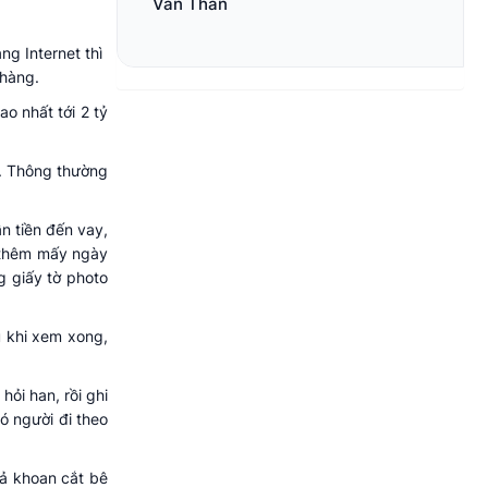
Văn Thân
g Internet thì
 hàng.
ao nhất tới 2 tỷ
ấp. Thông thường
n tiền đến vay,
i thêm mấy ngày
g giấy tờ photo
u khi xem xong,
hỏi han, rồi ghi
có người đi theo
cả khoan cắt bê