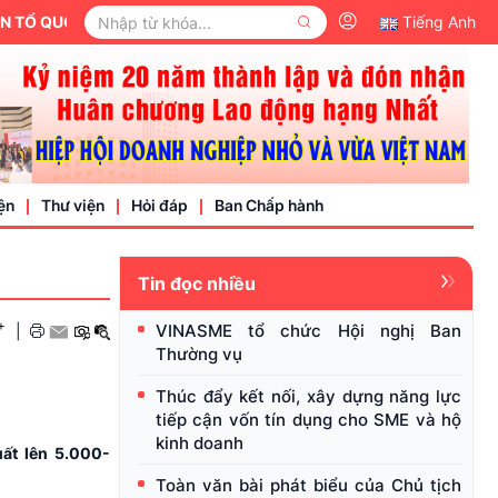
UỐC VIỆT NAM.
Tiếng Anh
ện
Thư viện
Hỏi đáp
Ban Chấp hành
Tin đọc nhiều
Video
+
VINASME tổ chức Hội nghị Ban
|
Văn bản pháp luật
Thường vụ
nh nghiệp
Thúc đẩy kết nối, xây dựng năng lực
tiếp cận vốn tín dụng cho SME và hộ
kinh doanh
uất lên 5.000-
Toàn văn bài phát biểu của Chủ tịch