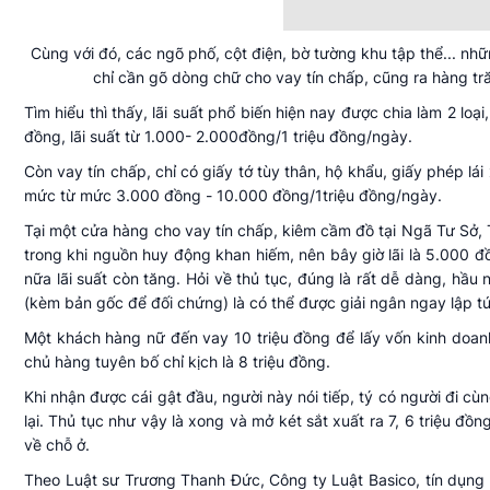
Cùng với đó, các ngõ phố, cột điện, bờ tường khu tập thể... nh
chỉ cần gõ dòng chữ cho vay tín chấp, cũng ra hàng tră
Tìm hiểu thì thấy, lãi suất phổ biến hiện nay được chia làm 2 loạ
đồng, lãi suất từ 1.000- 2.000đồng/1 triệu đồng/ngày.
Còn vay tín chấp, chỉ có giấy tớ tùy thân, hộ khẩu, giấy phép lái
mức từ mức 3.000 đồng - 10.000 đồng/1triệu đồng/ngày.
Tại một cửa hàng cho vay tín chấp, kiêm cầm đồ tại Ngã Tư Sở, T
trong khi nguồn huy động khan hiếm, nên bây giờ lãi là 5.000 
nữa lãi suất còn tăng. Hỏi về thủ tục, đúng là rất dễ dàng, hầ
(kèm bản gốc để đối chứng) là có thể được giải ngân ngay lập t
Một khách hàng nữ đến vay 10 triệu đồng để lấy vốn kinh doan
chủ hàng tuyên bố chỉ kịch là 8 triệu đồng.
Khi nhận được cái gật đầu, người này nói tiếp, tý có người đi cùn
lại. Thủ tục như vậy là xong và mở két sắt xuất ra 7, 6 triệu đồ
về chỗ ở.
Theo Luật sư Trương Thanh Đức, Công ty Luật Basico, tín dụng