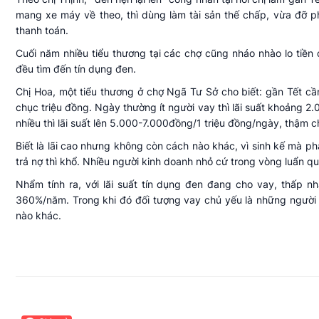
mang xe máy về theo, thì dùng làm tài sản thế chấp, vừa đỡ phả
thanh toán.
Cuối năm nhiều tiểu thương tại các chợ cũng nháo nhào lo tiền 
đều tìm đến tín dụng đen.
Chị Hoa, một tiểu thương ở chợ Ngã Tư Sở cho biết: gần Tết cần 
chục triệu đồng. Ngày thường ít người vay thì lãi suất khoảng 
nhiều thì lãi suất lên 5.000-7.000đồng/1 triệu đồng/ngày, thậm c
Biết là lãi cao nhưng không còn cách nào khác, vì sinh kế mà ph
trả nợ thì khổ. Nhiều người kinh doanh nhỏ cứ trong vòng luẩn qu
Nhẩm tính ra, với lãi suất tín dụng đen đang cho vay, thấp
360%/năm. Trong khi đó đối tượng vay chủ yếu là những người c
nào khác.