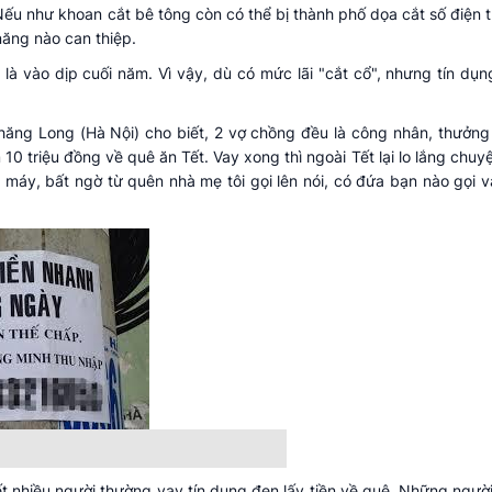
 Nếu như khoan cắt bê tông còn có thể bị thành phố dọa cắt số điện t
năng nào can thiệp.
là vào dịp cuối năm. Vì vậy, dù có mức lãi "cắt cổ", nhưng tín dụ
ăng Long (Hà Nội) cho biết, 2 vợ chồng đều là công nhân, thưởng
 triệu đồng về quê ăn Tết. Vay xong thì ngoài Tết lại lo lắng chuyện
máy, bất ngờ từ quên nhà mẹ tôi gọi lên nói, có đứa bạn nào gọi 
 Tết nhiều người thường vay tín dụng đen lấy tiền về quê. Những ngườ