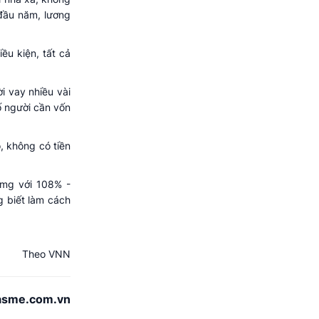
 đầu năm, lương
ều kiện, tất cả
i vay nhiều vài
ố người cần vốn
, không có tiền
ơmg với 108% -
g biết làm cách
Theo VNN
asme.com.vn