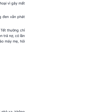
hoại vì gây mất
ng đen vẫn phát
 Tết thường chỉ
 trả nợ, có lần
vào máy mẹ, hỏi
i nhà xa, không