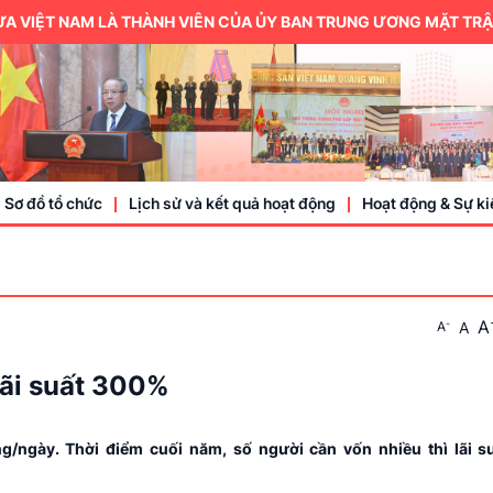
T NAM LÀ THÀNH VIÊN CỦA ỦY BAN TRUNG ƯƠNG MẶT TRẬN TỔ Q
Sơ đồ tổ chức
Lịch sử và kết quả hoạt động
Hoạt động & Sự ki
Trung ương hội
A
-
A
A
Thành viên
Doanh nhân, doa
 lãi suất 300%
Sự kiện
g/ngày. Thời điểm cuối năm, số người cần vốn nhiều thì lãi s