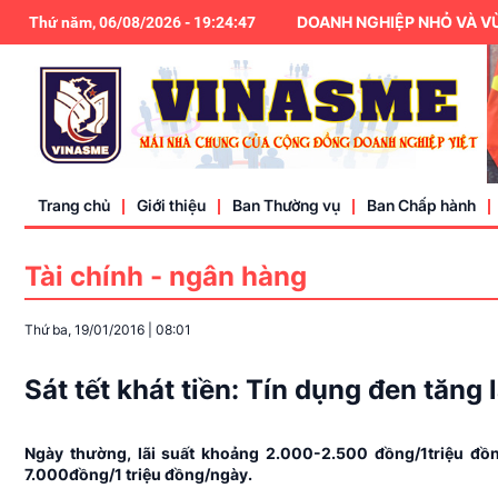
HIỆP HỘI DOANH NGHIỆP NHỎ VÀ VỪA VIỆ
Thứ năm, 06/08/2026
-
19
:
24
:
48
Trang chủ
Giới thiệu
Ban Thường vụ
Ban Chấp hành
Tài chính - ngân hàng
Điều lệ
Thứ ba, 19/01/2016
|
08:01
Liên hệ
Sát tết khát tiền: Tín dụng đen tăng
Ngày thường, lãi suất khoảng 2.000-2.500 đồng/1triệu đồn
7.000đồng/1 triệu đồng/ngày.