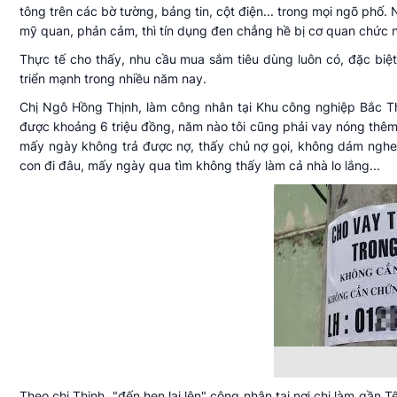
tông trên các bờ tường, bảng tin, cột điện... trong mọi ngõ phố.
mỹ quan, phản cảm, thì tín dụng đen chẳng hề bị cơ quan chức 
Thực tế cho thấy, nhu cầu mua sắm tiêu dùng luôn có, đặc biệt 
triển mạnh trong nhiều năm nay.
Chị Ngô Hồng Thịnh, làm công nhân tại Khu công nghiệp Bắc Th
được khoảng 6 triệu đồng, năm nào tôi cũng phải vay nóng thêm 10
mấy ngày không trả được nợ, thấy chủ nợ gọi, không dám nghe 
con đi đâu, mấy ngày qua tìm không thấy làm cả nhà lo lắng...
Theo chị Thịnh, "đến hẹn lại lên" công nhân tại nơi chị làm gần