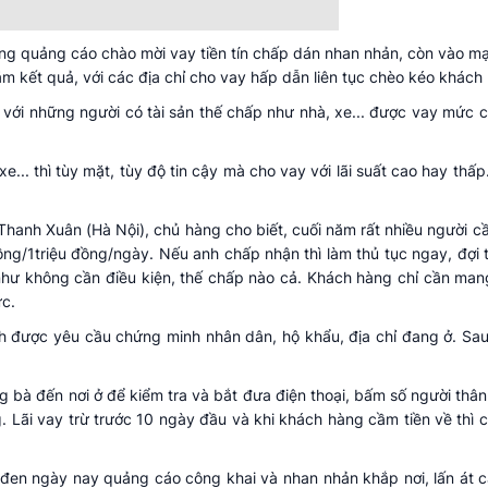
ững quảng cáo chào mời vay tiền tín chấp dán nhan nhản, còn vào mạn
m kết quả, với các địa chỉ cho vay hấp dẫn liên tục chèo kéo khách
i, với những người có tài sản thế chấp như nhà, xe... được vay mức c
 xe... thì tùy mặt, tùy độ tin cậy mà cho vay với lãi suất cao hay th
hanh Xuân (Hà Nội), chủ hàng cho biết, cuối năm rất nhiều người cầ
đồng/1triệu đồng/ngày. Nếu anh chấp nhận thì làm thủ tục ngay, đợ
u như không cần điều kiện, thế chấp nào cả. Khách hàng chỉ cần man
ức.
h được yêu cầu chứng minh nhân dân, hộ khẩu, địa chỉ đang ở. Sa
g bà đến nơi ở để kiểm tra và bắt đưa điện thoại, bấm số người thân 
ng. Lãi vay trừ trước 10 ngày đầu và khi khách hàng cầm tiền về thì 
 đen ngày nay quảng cáo công khai và nhan nhản khắp nơi, lấn át 