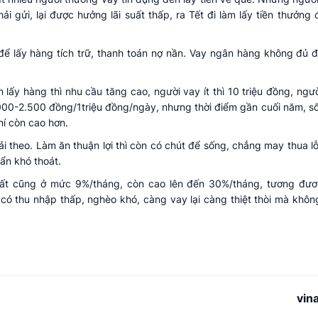
i gửi, lại được hưởng lãi suất thấp, ra Tết đi làm lấy tiền thưởng
để lấy hàng tích trữ, thanh toán nợ nần. Vay ngân hàng không đủ đi
lấy hàng thì nhu cầu tăng cao, người vay ít thì 10 triệu đồng, ngườ
2.000-2.500 đồng/1triệu đồng/ngày, nhưng thời điểm gần cuối năm, s
hí còn cao hơn.
ải theo. Làm ăn thuận lợi thì còn có chút để sống, chẳng may thua lỗ
ẩn khó thoát.
 nhất cũng ở mức 9%/tháng, còn cao lên đến 30%/tháng, tương đư
ó thu nhập thấp, nghèo khó, càng vay lại càng thiệt thòi mà khôn
vin