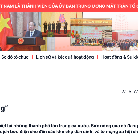
AM LÀ THÀNH VIÊN CỦA ỦY BAN TRUNG ƯƠNG MẶT TRẬN TỔ QUỐC 
Sơ đồ tổ chức
Lịch sử và kết quả hoạt động
Hoạt động & Sự ki
Trung ương hội
A
-
A
A
Thành viên
Doanh nhân, doa
ng”
Sự kiện
biệt tại những thành phố lớn trong cả nước. Sức nóng của nó đang
o dịch bưu điện cho đến các khu chợ dân sinh, và từ mạng xã hội c