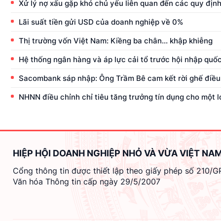
Xử lý nợ xấu gặp khó chủ yếu liên quan đến các quy định
Lãi suất tiền gửi USD của doanh nghiệp về 0%
Thị trường vốn Việt Nam: Kiềng ba chân... khập khiễng
Hệ thống ngân hàng và áp lực cải tổ trước hội nhập quốc
Sacombank sáp nhập: Ông Trầm Bê cam kết rời ghế điều
NHNN điều chỉnh chỉ tiêu tăng trưởng tín dụng cho một 
HIỆP HỘI DOANH NGHIỆP NHỎ VÀ VỪA VIỆT NA
Cổng thông tin được thiết lập theo giấy phép số 210/
Văn hóa Thông tin cấp ngày 29/5/2007