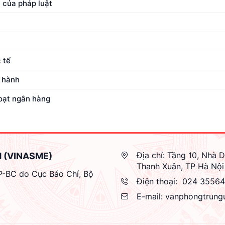
 của pháp luật
 tế
 hành
loạt ngân hàng
Địa chỉ:
Tầng 10, Nhà D
M (VINASME)
Thanh Xuân, TP Hà Nội
GP-BC do Cục Báo Chí, Bộ
Điện thoại:
024 3556
E-mail:
vanphongtrung