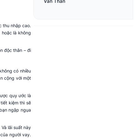
Văn Thân
c thu nhập cao.
, hoặc là không
n độc thân – đi
 không có nhiều
ần cộng với một
được quy ước là
tiết kiệm thì sẽ
n bạn ngập ngụa
Và lãi suất này
 của người vay.