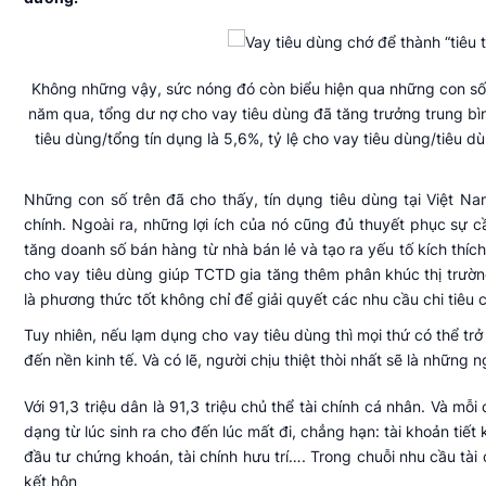
Không những vậy, sức nóng đó còn biểu hiện qua những con số 
năm qua, tổng dư nợ cho vay tiêu dùng đã tăng trưởng trung bình
tiêu dùng/tổng tín dụng là 5,6%, tỷ lệ cho vay tiêu dùng/tiêu 
Những con số trên đã cho thấy, tín dụng tiêu dùng tại Việt N
chính. Ngoài ra, những lợi ích của nó cũng đủ thuyết phục sự cầ
tăng doanh số bán hàng từ nhà bán lẻ và tạo ra yếu tố kích thích
cho vay tiêu dùng giúp TCTD gia tăng thêm phân khúc thị trường
là phương thức tốt không chỉ để giải quyết các nhu cầu chi tiêu
Tuy nhiên, nếu lạm dụng cho vay tiêu dùng thì mọi thứ có thể trở
đến nền kinh tế. Và có lẽ, người chịu thiệt thòi nhất sẽ là nhữn
Với 91,3 triệu dân là 91,3 triệu chủ thể tài chính cá nhân. Và mỗ
dạng từ lúc sinh ra cho đến lúc mất đi, chẳng hạn: tài khoản tiế
đầu tư chứng khoán, tài chính hưu trí…. Trong chuỗi nhu cầu tài 
kết hôn