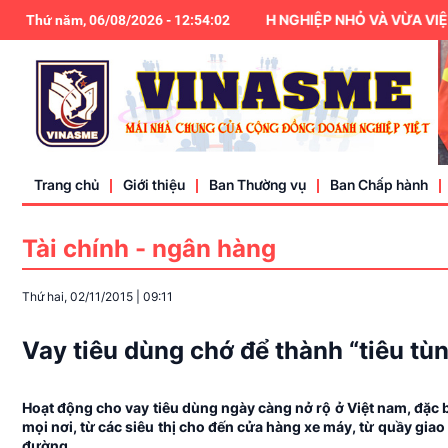
HIỆP HỘI DOANH NGHIỆP NHỎ VÀ VỪA VIỆT N
Thứ năm, 06/08/2026
-
12
:
54
:
02
Trang chủ
Giới thiệu
Ban Thường vụ
Ban Chấp hành
Tài chính - ngân hàng
Điều lệ
Thứ hai, 02/11/2015
|
09:11
Liên hệ
Vay tiêu dùng chớ để thành “tiêu tù
Hoạt động cho vay tiêu dùng ngày càng nở rộ ở Việt nam, đặc 
mọi nơi, từ các siêu thị cho đến cửa hàng xe máy, từ quầy gia
đường.