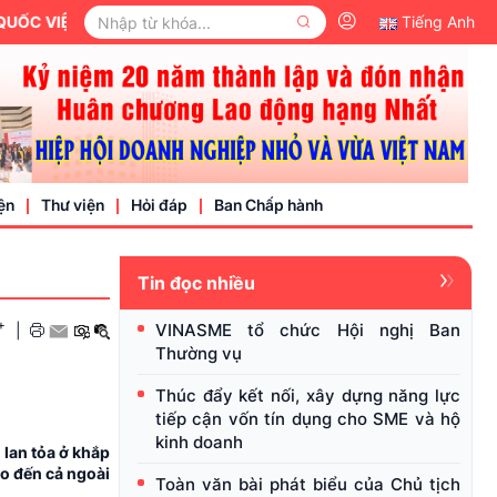
VIỆT NAM.
Tiếng Anh
ện
Thư viện
Hỏi đáp
Ban Chấp hành
Tin đọc nhiều
Video
+
VINASME tổ chức Hội nghị Ban
|
Văn bản pháp luật
Thường vụ
nh nghiệp
Thúc đẩy kết nối, xây dựng năng lực
tiếp cận vốn tín dụng cho SME và hộ
kinh doanh
 lan tỏa ở khắp
ho đến cả ngoài
Toàn văn bài phát biểu của Chủ tịch