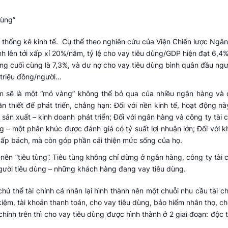
thống kê kinh tế. Cụ thể theo nghiên cứu của Viện Chiến lược Ngân
 lên tới xấp xỉ 20%/năm, tỷ lệ cho vay tiêu dùng/GDP hiện đạt 6,4%,
dùng cuối cùng là 7,3%, và dư nợ cho vay tiêu dùng bình quân đầu ngư
triệu đồng/người…
am sẽ là một “mỏ vàng” không thể bỏ qua của nhiều ngân hàng và 
n thiết để phát triển, chẳng hạn: Đối với nền kinh tế, hoạt động n
 sản xuất – kinh doanh phát triển; Đối với ngân hàng và công ty tài 
 – một phân khúc được đánh giá có tỷ suất lợi nhuận lớn; Đối với 
 cấp bách, mà còn góp phần cải thiện mức sống của họ.
 nên “tiêu tùng”. Tiêu tùng không chỉ dừng ở ngân hàng, công ty tài 
g người tiêu dùng – những khách hàng đang vay tiêu dùng.
i chủ thể tài chính cá nhân lại hình thành nên một chuỗi nhu cầu tài 
t kiệm, tài khoản thanh toán, cho vay tiêu dùng, bảo hiểm nhân thọ, 
chính trên thì cho vay tiêu dùng được hình thành ở 2 giai đoạn: độc 