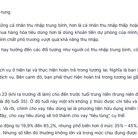
ững cá nhân thu nhập trung bình, hơn là cá nhân thu nhập thấp hoặ
mua hàng hóa tiêu dùng hơn là dùng khoản tiền dự phòng của mình
 tính chất phô trương vượt quá khả năng thu nhập.
h hay hướng đến các đối tượng như người có thu nhập trung bình, cò
 vụ ở hiện tại và thực hiện hoàn trả trong tương lai. Nghĩa là bạn
ịch vụ. Bên cạnh đó, bạn phải thực hiện hoàn trả trong tương lai g
23 (khi ra trường đi làm) cho đến trước tuổi trung niên (trung niên 
 là độ tuổi 35). Ở độ tuổi này một khi không ý thức được chi tiêu và 
. Và rồi, chính cho vay tiêu dùng lại là phương tiện hữu dụng khiế
ây, cho vay tiêu dùng sẽ trở thành cho vay “tiêu tùng”, cụ thể:
dao động từ 19,9% đến 85,2%, nhưng phổ biến hơn ở mức 35% – 45%. 
g. Nhưng số tiền đó thường không lớn và trong mức chịu đựng được