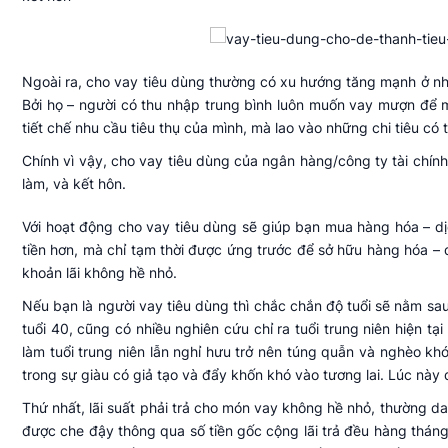
Ngoài ra, cho vay tiêu dùng thường có xu hướng tăng mạnh ở nh
Bởi họ – người có thu nhập trung bình luôn muốn vay mượn để 
tiết chế nhu cầu tiêu thụ của mình, mà lao vào những chi tiêu có
Chính vì vậy, cho vay tiêu dùng của ngân hàng/công ty tài chín
làm, và kết hôn.
Với hoạt động cho vay tiêu dùng sẽ giúp bạn mua hàng hóa – dịch
tiền hơn, mà chỉ tạm thời được ứng trước để sở hữu hàng hóa – d
khoản lãi không hề nhỏ.
Nếu bạn là người vay tiêu dùng thì chắc chắn độ tuổi sẽ nằm sau 
tuổi 40, cũng có nhiều nghiên cứu chỉ ra tuổi trung niên hiện tại
làm tuổi trung niên lẫn nghỉ hưu trở nên túng quẫn và nghèo khó
trong sự giàu có giả tạo và đẩy khốn khó vào tương lai. Lúc này đ
Thứ nhất, lãi suất phải trả cho món vay không hề nhỏ, thường 
được che đậy thông qua số tiền gốc cộng lãi trả đều hàng thán