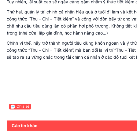
Tuy nhiên, lãi suất cao sẽ ngày càng gặm nhấm ý thức tiết kiệm c
Thứ hai, quản lý tài chính cá nhân hiệu quả ở tuổi đi làm và kết
công thức “Thu – Chi = Tiết kiệm” và cộng với đòn bẩy từ cho vay t
chế nhu cầu tiêu dùng lẫn có phần hơi phô trương. Không tiết
trọng (nhà cửa, lập gia đình, học hành nâng cao…)
Chính vì thế, hãy trở thành người tiêu dùng khôn ngoan và ý thứ
công thức “Thu – Chi = Tiết kiệm”, mà bạn đổi lại vị trí “Thu – T
sẽ tạo ra sự vững chắc trong tài chính cá nhân ở các độ tuổi kết 
Chia sẻ
Các tin khác