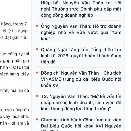
Hiệp hội Nguyễn Văn Thân tại Hội
nghị Thường trực Chính phủ gặp mặt
cộng đồng doanh nghiệp
 hàng, trong 7
Ông Nguyễn Văn Thân: Hỗ trợ doanh
 tỷ lệ tín dụng
nghiệp nhỏ và vừa vượt qua “tam
ời đạt gần 1,5
khó”
Quảng Ngãi tăng tốc Tổng điều tra
các công ty tài
kinh tế 2026, quyết hoàn thành đúng
ày góp phần gia
tiến độ
chính (TCTD) thì
Đồng chí Nguyễn Văn Thân - Chủ tịch
khách hàng, đây
VINASME trúng cử đại biểu Quốc hội
khóa XVI
chính, mà lan cả
TS. Nguyễn Văn Thân: “Mở lối vốn tín
chấp cho hộ kinh doanh, sinh viên để
khơi thông động lực tăng trưởng”
chính vô cùng đa
cho vay mua nhà,
Chương trình hành động ứng cử viên
thân – đi làm và
Đại biểu Quốc hội khóa XVI Nguyễn