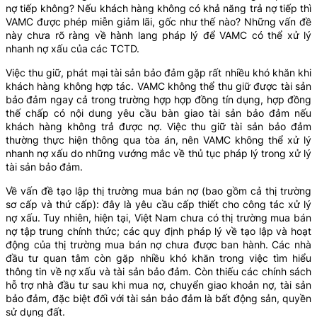
nợ tiếp không? Nếu khách hàng không có khả năng trả nợ tiếp thì
VAMC được phép miễn giảm lãi, gốc như thế nào? Những vấn đề
này chưa rõ ràng về hành lang pháp lý để VAMC có thể xử lý
nhanh nợ xấu của các TCTD.
Việc thu giữ, phát mại tài sản bảo đảm gặp rất nhiều khó khăn khi
khách hàng không hợp tác. VAMC không thể thu giữ được tài sản
bảo đảm ngay cả trong trường hợp hợp đồng tín dụng, hợp đồng
thế chấp có nội dung yêu cầu bàn giao tài sản bảo đảm nếu
khách hàng không trả được nợ. Việc thu giữ tài sản bảo đảm
thường thực hiện thông qua tòa án, nên VAMC không thể xử lý
nhanh nợ xấu do những vướng mắc về thủ tục pháp lý trong xử lý
tài sản bảo đảm.
Về vấn đề tạo lập thị trường mua bán nợ (bao gồm cả thị trường
sơ cấp và thứ cấp): đây là yêu cầu cấp thiết cho công tác xử lý
nợ xấu. Tuy nhiên, hiện tại, Việt Nam chưa có thị trường mua bán
nợ tập trung chính thức; các quy định pháp lý về tạo lập và hoạt
động của thị trường mua bán nợ chưa được ban hành. Các nhà
đầu tư quan tâm còn gặp nhiều khó khăn trong việc tìm hiểu
thông tin về nợ xấu và tài sản bảo đảm. Còn thiếu các chính sách
hỗ trợ nhà đầu tư sau khi mua nợ, chuyển giao khoản nợ, tài sản
bảo đảm, đặc biệt đối với tài sản bảo đảm là bất động sản, quyền
sử dụng đất.