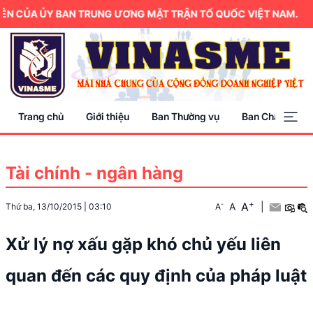
 CỦA ỦY BAN TRUNG ƯƠNG MẶT TRẬN TỔ QUỐC VIỆT NAM.
Trang chủ
Giới thiệu
Ban Thường vụ
Ban Chấp hành
Tài chính - ngân hàng
+
A
-
A
|
Thứ ba, 13/10/2015
|
03:10
A
Xử lý nợ xấu gặp khó chủ yếu liên
quan đến các quy định của pháp luật