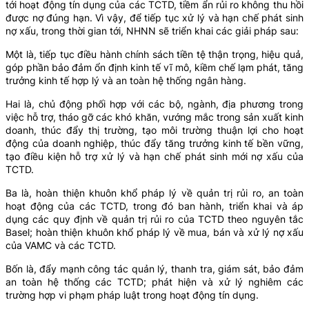
tới hoạt động tín dụng của các TCTD, tiềm ẩn rủi ro không thu hồi
được nợ đúng hạn. Vì vậy, để tiếp tục xử lý và hạn chế phát sinh
nợ xấu, trong thời gian tới, NHNN sẽ triển khai các giải pháp sau:
Một là, tiếp tục điều hành chính sách tiền tệ thận trọng, hiệu quả,
góp phần bảo đảm ổn định kinh tế vĩ mô, kiềm chế lạm phát, tăng
trưởng kinh tế hợp lý và an toàn hệ thống ngân hàng.
Hai là, chủ động phối hợp với các bộ, ngành, địa phương trong
việc hỗ trợ, tháo gỡ các khó khăn, vướng mắc trong sản xuất kinh
doanh, thúc đẩy thị trường, tạo môi trường thuận lợi cho hoạt
động của doanh nghiệp, thúc đẩy tăng trưởng kinh tế bền vững,
tạo điều kiện hỗ trợ xử lý và hạn chế phát sinh mới nợ xấu của
TCTD.
Ba là, hoàn thiện khuôn khổ pháp lý về quản trị rủi ro, an toàn
hoạt động của các TCTD, trong đó ban hành, triển khai và áp
dụng các quy định về quản trị rủi ro của TCTD theo nguyên tắc
Basel; hoàn thiện khuôn khổ pháp lý về mua, bán và xử lý nợ xấu
của VAMC và các TCTD.
Bốn là, đẩy mạnh công tác quản lý, thanh tra, giám sát, bảo đảm
an toàn hệ thống các TCTD; phát hiện và xử lý nghiêm các
trường hợp vi phạm pháp luật trong hoạt động tín dụng.