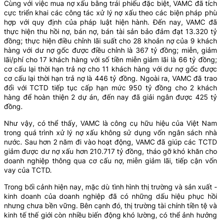
Cùng với việc mua nợ xấu bằng trái phiếu đặc biệt, VAMC đã tích
cực triển khai các công tác xử lý nợ xấu theo các biện pháp phù
hợp với quy định của pháp luật hiện hành. Đến nay, VAMC đã
thực hiện thu hồi nợ, bán nợ, bán tài sản bảo đảm đạt 13.320 tỷ
đồng; thực hiện điều chỉnh lãi suất cho 28 khoản nợ của 9 khách
hàng với dư nợ gốc được điều chỉnh là 367 tỷ đồng; miễn, giảm
lãi/phí cho 17 khách hàng với số tiền miễn giảm lãi là 66 tỷ đồng;
cơ cấu lại thời hạn trả nợ cho 11 khách hàng với dư nợ gốc được
cơ cấu lại thời hạn trả nợ là 446 tỷ đồng. Ngoài ra, VAMC đã trao
đổi với TCTD tiếp tục cấp hạn mức 950 tỷ đồng cho 2 khách
hàng để hoàn thiện 2 dự án, đến nay đã giải ngân được 425 tỷ
đồng.
Như vậy, có thể thấy, VAMC là công cụ hữu hiệu của Việt Nam
trong quá trình xử lý nợ xấu không sử dụng vốn ngân sách nhà
nước. Sau hơn 2 năm đi vào hoạt động, VAMC đã giúp các TCTD
giảm được dư nợ xấu hơn 210.717 tỷ đồng, tháo gỡ khó khăn cho
doanh nghiệp thông qua cơ cấu nợ, miễn giảm lãi, tiếp cận vốn
vay của TCTD.
Trong bối cảnh hiện nay, mặc dù tình hình thị trường và sản xuất -
kinh doanh của doanh nghiệp đã có những dấu hiệu phục hồi
nhưng chưa bền vững. Bên cạnh đó, thị trường tài chính tiền tệ và
kinh tế thế giới còn nhiều biến động khó lường, có thể ảnh hưởng