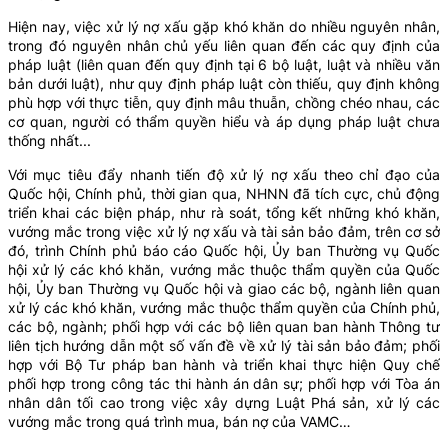
Hiện nay, việc xử lý nợ xấu gặp khó khăn do nhiều nguyên nhân,
trong đó nguyên nhân chủ yếu liên quan đến các quy định của
pháp luật (liên quan đến quy định tại 6 bộ luật, luật và nhiều văn
bản dưới luật), như quy định pháp luật còn thiếu, quy định không
phù hợp với thực tiễn, quy định mâu thuẫn, chồng chéo nhau, các
cơ quan, người có thẩm quyền hiểu và áp dụng pháp luật chưa
thống nhất...
Với mục tiêu đẩy nhanh tiến độ xử lý nợ xấu theo chỉ đạo của
Quốc hội, Chính phủ, thời gian qua, NHNN đã tích cực, chủ động
triển khai các biện pháp, như rà soát, tổng kết những khó khăn,
vướng mắc trong việc xử lý nợ xấu và tài sản bảo đảm, trên cơ sở
đó, trình Chính phủ báo cáo Quốc hội, Ủy ban Thường vụ Quốc
hội xử lý các khó khăn, vướng mắc thuộc thẩm quyền của Quốc
hội, Ủy ban Thường vụ Quốc hội và giao các bộ, ngành liên quan
xử lý các khó khăn, vướng mắc thuộc thẩm quyền của Chính phủ,
các bộ, ngành; phối hợp với các bộ liên quan ban hành Thông tư
liên tịch hướng dẫn một số vấn đề về xử lý tài sản bảo đảm; phối
hợp với Bộ Tư pháp ban hành và triển khai thực hiện Quy chế
phối hợp trong công tác thi hành án dân sự; phối hợp với Tòa án
nhân dân tối cao trong việc xây dựng Luật Phá sản, xử lý các
vướng mắc trong quá trình mua, bán nợ của VAMC…