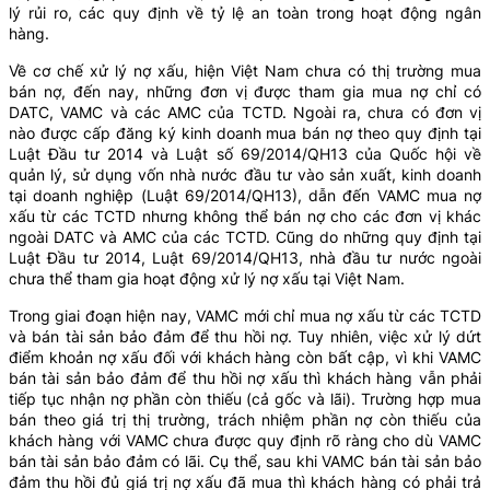
lý rủi ro, các quy định về tỷ lệ an toàn trong hoạt động ngân
hàng.
Về cơ chế xử lý nợ xấu, hiện Việt Nam chưa có thị trường mua
bán nợ, đến nay, những đơn vị được tham gia mua nợ chỉ có
DATC, VAMC và các AMC của TCTD. Ngoài ra, chưa có đơn vị
nào được cấp đăng ký kinh doanh mua bán nợ theo quy định tại
Luật Đầu tư 2014 và Luật số 69/2014/QH13 của Quốc hội về
quản lý, sử dụng vốn nhà nước đầu tư vào sản xuất, kinh doanh
tại doanh nghiệp (Luật 69/2014/QH13), dẫn đến VAMC mua nợ
xấu từ các TCTD nhưng không thể bán nợ cho các đơn vị khác
ngoài DATC và AMC của các TCTD. Cũng do những quy định tại
Luật Đầu tư 2014, Luật 69/2014/QH13, nhà đầu tư nước ngoài
chưa thể tham gia hoạt động xử lý nợ xấu tại Việt Nam.
Trong giai đoạn hiện nay, VAMC mới chỉ mua nợ xấu từ các TCTD
và bán tài sản bảo đảm để thu hồi nợ. Tuy nhiên, việc xử lý dứt
điểm khoản nợ xấu đối với khách hàng còn bất cập, vì khi VAMC
bán tài sản bảo đảm để thu hồi nợ xấu thì khách hàng vẫn phải
tiếp tục nhận nợ phần còn thiếu (cả gốc và lãi). Trường hợp mua
bán theo giá trị thị trường, trách nhiệm phần nợ còn thiếu của
khách hàng với VAMC chưa được quy định rõ ràng cho dù VAMC
bán tài sản bảo đảm có lãi. Cụ thể, sau khi VAMC bán tài sản bảo
đảm thu hồi đủ giá trị nợ xấu đã mua thì khách hàng có phải trả