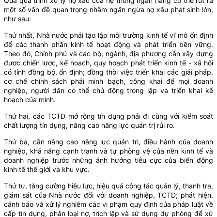
Qua quá trình xử lý nợ xấu của hệ thống ngân hàng có thể rút ra
một số vấn đề quan trọng nhằm ngăn ngừa nợ xấu phát sinh lớn,
như sau:
Thứ nhất, Nhà nước phải tạo lập môi trường kinh tế vĩ mô ổn định
để các thành phần kinh tế hoạt động và phát triển bền vững.
Theo đó, Chính phủ và các bộ, ngành, địa phương cần xây dựng
được chiến lược, kế hoạch, quy hoạch phát triển kinh tế - xã hội
có tính đồng bộ, ổn định; đồng thời việc triển khai các giải pháp,
cơ chế chính sách phải minh bạch, công khai để mọi doanh
nghiệp, người dân có thể chủ động trong lập và triển khai kế
hoạch của mình.
Thứ hai, các TCTD mở rộng tín dụng phải đi cùng với kiểm soát
chất lượng tín dụng, nâng cao năng lực quản trị rủi ro.
Thứ ba, cần nâng cao năng lực quản trị, điều hành của doanh
nghiệp, khả năng cạnh tranh và tự phòng vệ của nền kinh tế và
doanh nghiệp trước những ảnh hưởng tiêu cực của biến động
kinh tế thế giới và khu vực.
Thứ tư, tăng cường hiệu lực, hiệu quả công tác quản lý, thanh tra,
giám sát của Nhà nước đối với doanh nghiệp, TCTD; phát hiện,
cảnh báo và xử lý nghiêm các vi phạm quy định của pháp luật về
cấp tín dụng, phân loại nợ, trích lập và sử dụng dự phòng để xử