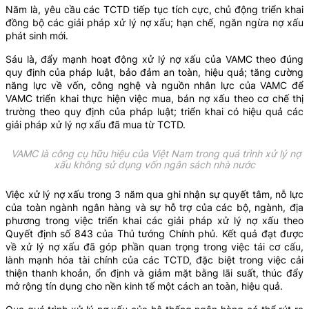
Năm là, yêu cầu các TCTD tiếp tục tích cực, chủ động triển khai
đồng bộ các giải pháp xử lý nợ xấu; hạn chế, ngăn ngừa nợ xấu
phát sinh mới.
Sáu là, đẩy mạnh hoạt động xử lý nợ xấu của VAMC theo đúng
quy định của pháp luật, bảo đảm an toàn, hiệu quả; tăng cường
năng lực về vốn, công nghệ và nguồn nhân lực của VAMC để
VAMC triển khai thực hiện việc mua, bán nợ xấu theo cơ chế thị
trường theo quy định của pháp luật; triển khai có hiệu quả các
giải pháp xử lý nợ xấu đã mua từ TCTD.
VAMC là công cụ hữu hiệu của Việt Nam trong quá trình xử lý nợ
xấu không sử dụng vốn ngân sách nhà nước
Việc xử lý nợ xấu trong 3 năm qua ghi nhận sự quyết tâm, nỗ lực
của toàn ngành ngân hàng và sự hỗ trợ của các bộ, ngành, địa
phương trong việc triển khai các giải pháp xử lý nợ xấu theo
Quyết định số 843 của Thủ tướng Chính phủ. Kết quả đạt được
về xử lý nợ xấu đã góp phần quan trọng trong việc tái cơ cấu,
lành mạnh hóa tài chính của các TCTD, đặc biệt trong việc cải
thiện thanh khoản, ổn định và giảm mặt bằng lãi suất, thúc đẩy
mở rộng tín dụng cho nền kinh tế một cách an toàn, hiệu quả.