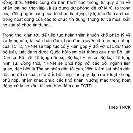
Đồng thời, NHNN cũng đã ban hành các thông tư quy định về
phân loại nợ, trích lập và sử dụng dự phòng để xử lý rủi ro trong
hoạt động ngân hàng của tổ chức tín dụng, tỷ lệ bảo đảm an toàn
trong hoạt động của các tổ chức tín dụng, thông tư về mua, bán
nợ của tổ chức tín dụng…
Trong thời gian tới, để tiếp tục hoàn thiện khuôn khổ pháp lý về
xử lý nợ xấu, tài sản bảo đảm, bảo đảm quyền chủ nợ hợp pháp
của TCTD, NHNN sẽ tiếp tục có ý kiến góp ý đối với các dự thảo
bộ luật, luật đang được Quốc hội xem xét thông qua như Bộ luật
Dân sự, Bộ luật Tố tụng dân sự, Bộ luật Hình sự, Bộ luật Tố tụng
hình sự. Đồng thời, NHNN sẽ phối hợp với các bộ, ngành liên
quan, đặc biệt là Tòa án nhân dân tối cao, Viện Kiểm sát nhân dân
tối cao để rà soát, sửa đổi, bổ sung các quy định dưới luật không
phù hợp, nhằm khắc phục các khó khăn, vướng mắc trong hoạt
động xử lý nợ xấu, tài sản bảo đảm của TCTD.
Theo TNCK