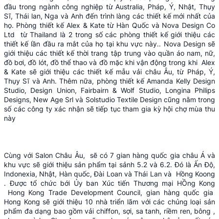
đầu trong ngành công nghiệp từ Australia, Pháp, Ý, Nhật, Thụy
Sĩ, Thái lan, Nga và Anh đến trình làng các thiết kế mới nhất của
họ. Phòng thiết kế Alex & Kate từ Hàn Quốc và Nova Design Co
Ltd từ Thailand là 2 trong số các phòng thiết kế giới thiệu các
thiết kế lần đầu ra mắt của họ tại khu vực này.. Nova Design sẽ
giới thiệu các thiết kế thời trang tập trung vào quần áo nam, nữ,
đồ bơi, đồ lót, đồ thể thao và đồ mặc khi vận động trong khi Alex
& Kate sẽ giới thiệu các thiết kế mẫu vải châu Âu, từ Pháp, Ý,
Thụy Sĩ và Anh. Thêm nữa, phòng thiết kế Amanda Kelly Design
Studio, Design Union, Fairbairn & Wolf Studio, Longina Philips
Designs, New Age Srl và Solstudio Textile Design cũng nằm trong
số các công ty xác nhận sẽ tiếp tục tham gia kỳ hội chợ mùa thu
này
Cùng với Salon Châu Âu, sẽ có 7 gian hàng quốc gia châu Á và
khu vực sẽ giới thiệu sản phẩm tại sảnh 5.2 và 6.2. Đó là Ấn Độ,
Indonexia, Nhật, Hàn quốc, Đài Loan và Thái Lan và Hồng Koong
. Được tổ chức bới Ủy ban Xúc tiến Thương mại HỒng Kong
Hong Kong Trade Development Council, gian hàng quốc gia
Hong Kong sẽ giới thiệu 10 nhà triển lãm với các chủng loại sản
phẩm đa dạng bao gồm vải chiffon, sợi, sa tanh, riềm ren, bông ,