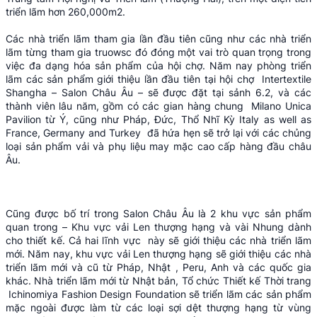
triển lãm hơn 260,000m2.
Các nhà triển lãm tham gia lần đầu tiên cũng như các nhà triển
lãm từng tham gia truowsc đó đóng một vai trò quan trọng trong
việc đa dạng hóa sản phẩm của hội chợ. Năm nay phòng triển
lãm các sản phẩm giới thiệu lần đầu tiên tại hội chợ Intertextile
Shangha – Salon Châu Âu – sẽ được đặt tại sảnh 6.2, và các
thành viên lâu năm, gồm có các gian hàng chung Milano Unica
Pavilion từ Ý, cũng như Pháp, Đức, Thổ Nhĩ Kỳ Italy as well as
France, Germany and Turkey đã hứa hẹn sẽ trở lại với các chủng
loại sản phẩm vải và phụ liệu may mặc cao cấp hàng đầu châu
Âu.
Cũng được bố trí trong Salon Châu Âu là 2 khu vực sản phẩm
quan trong – Khu vực vải Len thượng hạng và vài Nhung dành
cho thiết kế. Cả hai lĩnh vực này sẽ giới thiệu các nhà triển lãm
mới. Năm nay, khu vực vải Len thượng hạng sẽ giới thiệu các nhà
triển lãm mới và cũ từ Pháp, Nhật , Peru, Anh và các quốc gia
khác. Nhà triển lãm mới từ Nhật bản, Tổ chức Thiết kế Thời trang
Ichinomiya Fashion Design Foundation sẽ triển lãm các sản phẩm
mặc ngoài được làm từ các loại sợi dệt thượng hạng từ vùng