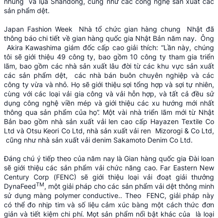
nhung và lụa Shandong, cũng như các công nghệ sản xuất các
sản phẩm dệt.
Japan Fashion Week Nhà tổ chức gian hàng chung Nhật đã
thông báo chi tiết về gian hàng quốc gia Nhật Bản năm nay. Ông
Akira Kawashima giám đốc cấp cao giải thích: “Lần này, chúng
tôi sẽ giới thiệu 49 công ty, bao gồm 10 công ty tham gia triển
lãm, bao gồm các nhà sản xuất lâu đời từ các khu vực sản xuất
các sản phẩm dệt, các nhà bán buôn chuyên nghiệp và các
công ty vừa và nhỏ. Họ sẽ giới thiệu sợi tổng hợp và sợi tự nhiên,
cùng với các loại vải gia công và vải hỗn hợp, và tất cả đều sử
dụng công nghệ viền mép và giới thiệu các xu hướng mới nhất
thông qua sản phẩm của họ”. Một vài nhà triển lãm mới từ Nhật
Bản bao gồm nhà sản xuất vải len cao cấp Hayazen Textile Co
Ltd và Otsu Keori Co Ltd, nhà sản xuất vải ren Mizorogi & Co Ltd,
cũng như nhà sản xuất vải denim Sakamoto Denim Co Ltd.
Đáng chú ý tiếp theo của năm nay là Gian hàng quốc gia Đài loan
sẽ giới thiệu các sản phẩm vải chức năng cao. Far Eastern New
Century Corp (FENC) sẽ giới thiệu loại vải đoạt giải thưởng
TM
DynaFeed
, một giải pháp cho các sản phẩm vải dệt thông minh
sử dụng màng polymer conductive.. Theo FENC, giải pháp này
có thể đo nhịp tim và số liệu cảm xúc bàng một cách thức đơn
giản và tiết kiệm chi phí. Mọt sản phẩm nổi bật khác của là loại