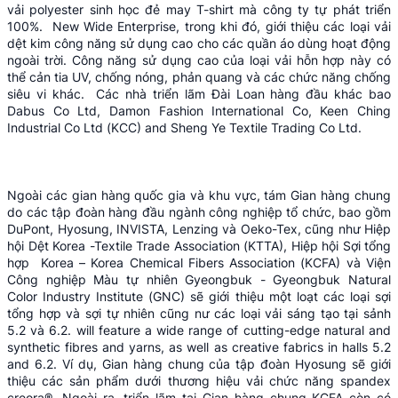
vải polyester sinh học đẻ may T-shirt mà công ty tự phát triển
100%. New Wide Enterprise, trong khi đó, giới thiệu các loại vải
dệt kim công năng sử dụng cao cho các quần áo dùng hoạt động
ngoài trời. Công năng sử dụng cao của loại vải hỗn hợp này có
thể cản tia UV, chống nóng, phản quang và các chức năng chống
siêu vi khác. Các nhà triển lãm Đài Loan hàng đầu khác bao
Dabus Co Ltd, Damon Fashion International Co, Keen Ching
Industrial Co Ltd (KCC) and Sheng Ye Textile Trading Co Ltd.
Ngoài các gian hàng quốc gia và khu vực, tám Gian hàng chung
do các tập đoàn hàng đầu ngành công nghiệp tổ chức, bao gồm
DuPont, Hyosung, INVISTA, Lenzing và Oeko-Tex, cũng như Hiệp
hội Dệt Korea -Textile Trade Association (KTTA), Hiệp hội Sợi tổng
hợp Korea – Korea Chemical Fibers Association (KCFA) và Viện
Công nghiệp Màu tự nhiên Gyeongbuk - Gyeongbuk Natural
Color Industry Institute (GNC) sẽ giới thiệu một loạt các loại sợi
tổng hợp và sợi tự nhiên cũng nư các loại vải sáng tạo tại sảnh
5.2 và 6.2. will feature a wide range of cutting-edge natural and
synthetic fibres and yarns, as well as creative fabrics in halls 5.2
and 6.2. Ví dụ, Gian hàng chung của tập đoàn Hyosung sẽ giới
thiệu các sản phẩm dưới thương hiệu vải chức năng spandex
creora®. Ngoài ra, triển lãm tại Gian hàng chung KCFA còn có