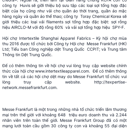
công ty Huvis sẽ giỡi thiệu bộ sưu tập các loại sợi tổng hợp đặc
biệt của họ cũng như vải cho quần áo thời trang, quần áo mặc
hàng ngày và quần áo thể thao; công ty Toray Chemical Korea sẽ
giới thiệu các loại vải filaments sợi tổng hợp đặc biệt: sợi rỗng
hiệu AIRCLO-M với độ rỗng 60% và vải sợi tổng hợp hiệu SPY-F.
Hội chợ Intertextile Shanghai Apparel Fabrics – Kỳ hội chợ mùa
thu 2016 được tổ chức bởi Công ty Hội chợ Messe Frankfurt (HK)
Ltd; Tiểu ban Công nghiệp dệt Trung Quốc CCPIT; và Trung tâm
Thông tin Dệt Trung Quốc.
Để có thêm thông tin về hội chợ vui lòng truy cập website chính
thức của hội chợ
www.intertextileapparel.com
. Để có thêm thông
tin về tất cả các hội chợ dệt may do Messe Frankfurt tổ chức vui
lòng truy cập website.
http://texpertise-
network.messefrankfurt.com
.
Messe Frankfurt là một trong những nhà tổ chức triển lãm thương
mại trên thế giới với khoảng 648 triệu euro doanh thu và 2.244
nhân viên trên toàn thế giới. Messe Frankfurt Group đã có một
mạng lưới toàn cầu gồm 30 công ty con và khoảng 55 đại diện