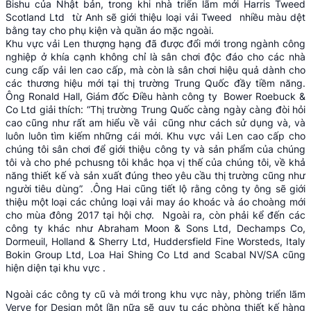
Bishu của Nhật bản, trong khi nhà triển lãm mới Harris Tweed
Scotland Ltd từ Anh sẽ giới thiệu loại vải Tweed nhiều màu dệt
bằng tay cho phụ kiện và quần áo mặc ngoài.
Khu vực vải Len thượng hạng đã được đổi mới trong ngành công
nghiệp ở khía cạnh không chỉ là sân chơi độc đáo cho các nhà
cung cấp vải len cao cấp, mà còn là sân chơi hiệu quả dành cho
các thương hiệu mới tại thị trường Trung Quốc đầy tiềm năng.
Ông Ronald Hall, Giám đốc Điều hành công ty Bower Roebuck &
Co Ltd giải thích: “Thị trường Trung Quốc càng ngày càng đòi hỏi
cao cũng như rất am hiểu về vải cũng như cách sử dụng và, và
luôn luôn tìm kiếm những cái mới. Khu vực vải Len cao cấp cho
chúng tôi sân chơi để giới thiệu công ty và sản phẩm của chúng
tôi và cho phé pchusng tôi khắc họa vị thế của chúng tôi, về khả
năng thiết kế và sản xuất đúng theo yêu cầu thị trường cũng như
người tiêu dùng”. .Ông Hai cũng tiết lộ rằng công ty ông sẽ giới
thiệu một loại các chủng loại vải may áo khoác và áo choàng mới
cho mùa đông 2017 tại hội chợ. Ngoài ra, còn phải kể đến các
công ty khác như Abraham Moon & Sons Ltd, Dechamps Co,
Dormeuil, Holland & Sherry Ltd, Huddersfield Fine Worsteds, Italy
Bokin Group Ltd, Loa Hai Shing Co Ltd and Scabal NV/SA cũng
hiện diện tại khu vực .
Ngoài các công ty cũ và mới trong khu vực này, phòng triển lãm
Verve for Design một lần nữa sẽ quy tụ các phòng thiết kế hàng