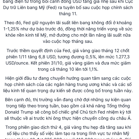
bảng điện tử trong bối cảnh đồng USD tăng giá nhẹ sau khi Cục
Dự trữ Liên bang Mỹ (Fed) ra tuyên bố sau cuộc họp chính sách
tháng 11.
Theo đó, Fed giữ nguyên lãi suất liên bang không đổi ở khoảng
1-1,25% như dự báo trước đó, đồng thời nâng triển vọng về sức
khỏe nền kinh tế Mỹ, mở đường cho một lần nâng lãi suất nữa
vào cuộc họp tháng sau.
Trước thềm quyết định của Fed, giá vàng giao tháng 12 chốt
phiên 1/11 tăng 6,8 USD, tương đương 0,5%, lên mức 1.277,3
USD/ounce. Kết phiên 31/10, giá vàng giảm và đưa mức giảm
trong cả tháng 10 lên tới 1,1%.
Hiện giới đầu tư đang chuyển hướng quan tâm sang các cuộc
họp chính sách của các ngân hàng trung ương khác và các số
liệu kinh tế quan trọng dự kiến sẽ được công bố trong tuần này.
Bên cạnh đó, thị trường vẫn đang chờ đợi những sự kiện quan
trọng tiếp theo trong tuần, bao gồm cả khả năng Tổng thống
Donald Trump sẽ công bố chiếc ghế Chủ tịch Fed nhiệm kỳ tới
sẽ thuộc về ai trước khi ông thực hiện chuyến công du châu Á.
Trong phiên giao dịch thứ 4, giá vàng thu hẹp đà tăng sau khi
số liệu cho thấy số việc làm tạo ra trong lĩnh vực tư nhân Mỹ