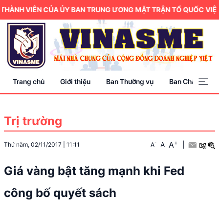
THÀNH VIÊN CỦA ỦY BAN TRUNG ƯƠNG MẶT TRẬN TỔ QUỐC VIỆT 
Trang chủ
Giới thiệu
Ban Thường vụ
Ban Chấp hành
Trị trường
+
A
-
A
|
Thứ năm, 02/11/2017
|
11:11
A
Giá vàng bật tăng mạnh khi Fed
công bố quyết sách