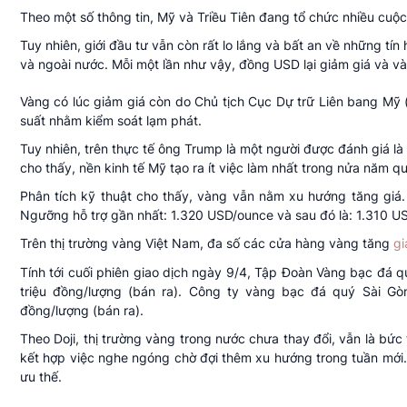
Theo một số thông tin, Mỹ và Triều Tiên đang tổ chức nhiều cuộc 
Tuy nhiên, giới đầu tư vẫn còn rất lo lắng và bất an về những tí
và ngoài nước. Mỗi một lần như vậy, đồng USD lại giảm giá và vàn
Vàng có lúc giảm giá còn do Chủ tịch Cục Dự trữ Liên bang Mỹ (F
suất nhằm kiểm soát lạm phát.
Tuy nhiên, trên thực tế ông Trump là một người được đánh giá l
cho thấy, nền kinh tế Mỹ tạo ra ít việc làm nhất trong nửa năm qu
Phân tích kỹ thuật cho thấy, vàng vẫn nằm xu hướng tăng giá
Ngưỡng hỗ trợ gần nhất: 1.320 USD/ounce và sau đó là: 1.310 U
Trên thị trường vàng Việt Nam, đa số các cửa hàng vàng tăng
gi
Tính tới cuối phiên giao dịch ngày 9/4, Tập Đoàn Vàng bạc đá 
triệu đồng/lượng (bán ra). Công ty vàng bạc đá quý Sài Gò
đồng/lượng (bán ra).
Theo Doji, thị trường vàng trong nước chưa thay đổi, vẫn là bứ
kết hợp việc nghe ngóng chờ đợi thêm xu hướng trong tuần mới. 
ưu thế.