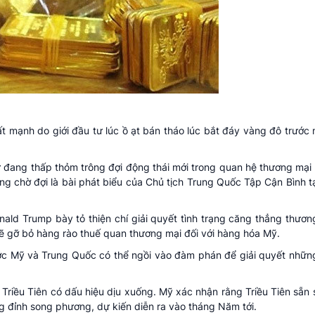
ất mạnh do giới đầu tư lúc ồ ạt bán tháo lúc bắt đáy vàng đô trước
tư đang thấp thỏm trông đợi động thái mới trong quan hệ thương mạ
g chờ đợi là bài phát biểu của Chủ tịch Trung Quốc Tập Cận Bình t
ald Trump bày tỏ thiện chí giải quyết tình trạng căng thẳng thươn
ẽ gỡ bỏ hàng rào thuế quan thương mại đối với hàng hóa Mỹ.
ước Mỹ và Trung Quốc có thể ngồi vào đàm phán để giải quyết nhữ
riều Tiên có dấu hiệu dịu xuống. Mỹ xác nhận rằng Triều Tiên sẵn
g đỉnh song phương, dự kiến diễn ra vào tháng Năm tới.