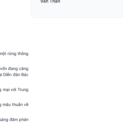
Văn Thân
 một rừng thông
i vốn đang căng
ại Diễn đàn Bác
g mại với Trung
ng mâu thuẫn về
 sàng đàm phán