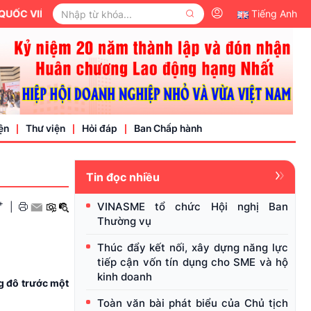
VIỆT NAM.
Tiếng Anh
ện
Thư viện
Hỏi đáp
Ban Chấp hành
Tin đọc nhiều
Video
+
VINASME tổ chức Hội nghị Ban
|
Văn bản pháp luật
Thường vụ
nh nghiệp
Thúc đẩy kết nối, xây dựng năng lực
tiếp cận vốn tín dụng cho SME và hộ
kinh doanh
ng đô trước một
Toàn văn bài phát biểu của Chủ tịch