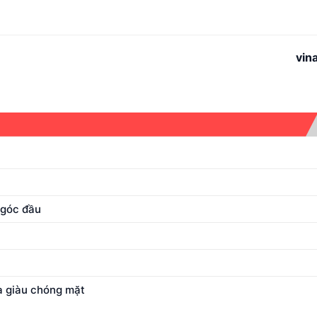
vin
ngóc đầu
à giàu chóng mặt