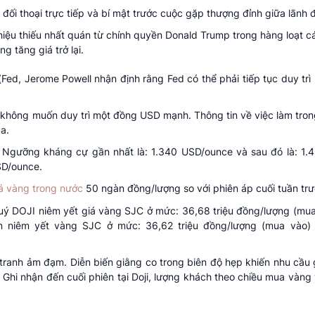
đối thoại trực tiếp và bí mật trước cuộc gặp thượng đỉnh giữa lãnh 
n hiệu thiếu nhất quán từ chính quyền Donald Trump trong hàng loạt c
g tăng giá trở lại.
ed, Jerome Powell nhận định rằng Fed có thể phải tiếp tục duy trì lộ
à không muốn duy trì một đồng USD mạnh. Thông tin về việc làm tro
a.
. Ngưỡng kháng cự gần nhất là: 1.340 USD/ounce và sau đó là: 1.
SD/ounce.
á vàng trong nước
50 ngàn đồng/lượng so với phiên áp cuối tuần trư
quý DOJI niêm yết giá vàng SJC ở mức: 36,68 triệu đồng/lượng (mu
n niêm yết vàng SJC ở mức: 36,62 triệu đồng/lượng (mua vào) 
c tranh ảm đạm. Diễn biến giằng co trong biên độ hẹp khiến nhu cầu
Ghi nhận đến cuối phiên tại Doji, lượng khách theo chiều mua vàng 