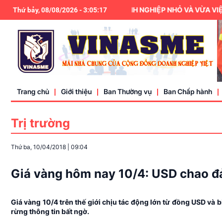
HIỆP HỘI DOANH NGHIỆP NHỎ VÀ VỪA VIỆT NA
Thứ bảy, 08/08/2026
-
3
:
05
:
18
Trang chủ
Giới thiệu
Ban Thường vụ
Ban Chấp hành
Trị trường
Điều lệ
Thứ ba, 10/04/2018
|
09:04
Liên hệ
Giá vàng hôm nay 10/4: USD chao đ
Giá vàng 10/4 trên thế giới chịu tác động lớn từ đồng USD và b
rừng thông tin bất ngờ.