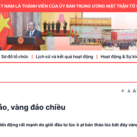
M LÀ THÀNH VIÊN CỦA ỦY BAN TRUNG ƯƠNG MẶT TRẬN TỔ QUỐC 
Sơ đồ tổ chức
Lịch sử và kết quả hoạt động
Hoạt động & Sự ki
Trung ương hội
A
-
A
A
Thành viên
Doanh nhân, doa
ảo, vàng đảo chiều
Sự kiện
iến động rất mạnh do giới đầu tư lúc ồ ạt bán tháo lúc bắt đáy và