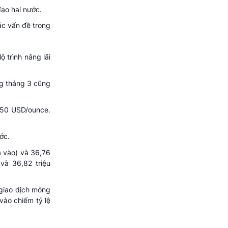
đạo hai nước.
ác vấn đề trong
 trình nâng lãi
ng tháng 3 cũng
450 USD/ounce.
ớc.
a vào) và 36,76
và 36,82 triệu
 giao dịch mỏng
vào chiếm tỷ lệ