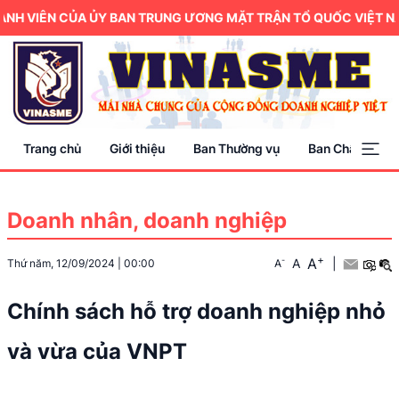
ÀNH VIÊN CỦA ỦY BAN TRUNG ƯƠNG MẶT TRẬN TỔ QUỐC VIỆT NA
Trang chủ
Giới thiệu
Ban Thường vụ
Ban Chấp hành
Doanh nhân, doanh nghiệp
+
A
-
A
|
Thứ năm, 12/09/2024
|
00:00
A
Chính sách hỗ trợ doanh nghiệp nhỏ
và vừa của VNPT