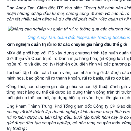
Ông Andy Tan, Giám đốc ITS cho biết:
“Trong bối cảnh nền kinh
nhận những cơ hội đầu tư mới, nhưng cũng đi kèm với các rủi ro t
còn rất nhiều tiềm năng và dư địa để phát triển, việc quản trị rủi
Ông Andy Tan, Giám đốc Inspirante Trading Solutions 
Kinh nghiệm quản trị rủi ro từ các chuyên gia hàng đầu thế giới
MXV đã phối hợp với ITS xây dựng chương trình tập huấn quản trị
Giới thiệu về Quản trị rủi ro Danh mục hàng hóa; (ii) Động lực thị
ngừa rủi ro và đầu cơ; (v) Nghiên cứu điển hình và các phương ph
Tại buổi tập huấn, các thành viên, các nhà môi giới đã được các c
minh hoạ, bao gồm: rủi ro thanh khoản, rủi ro basis, rủi ro cơ bản, rủi
Đồng thời, các chuyên gia cũng chia sẻ các kỹ thuật đánh giá và
từng mặt hàng cụ thể đã được áp dụng thành công trên thị trườn
môi giới có thể học hỏi, áp dụng hiệu quả vào thực tiễn giao dịch
Ông Phạm Thành Trung, Phó Tổng giám đốc Công ty CP Giao dịc
chúng tôi khi thành lập doanh nghiệp kinh doanh trong lĩnh vực t
rủi ro luôn được ưu tiên hàng đầu. Buổi tập huấn hôm nay là cơ 
giới được đào tạo chuyên nghiệp, có nền tảng chuyên môn vững 
thị trường”.