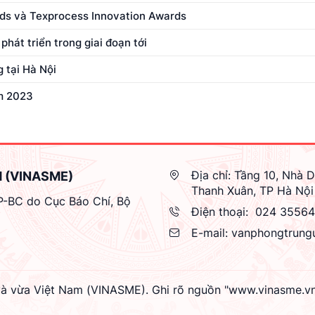
rds và Texprocess Innovation Awards
hát triển trong giai đoạn tới
 tại Hà Nội
am 2023
Địa chỉ:
Tầng 10, Nhà D
M (VINASME)
Thanh Xuân, TP Hà Nội
GP-BC do Cục Báo Chí, Bộ
Điện thoại:
024 3556
E-mail:
vanphongtrung
à vừa Việt Nam (VINASME). Ghi rõ nguồn "www.vinasme.vn" k