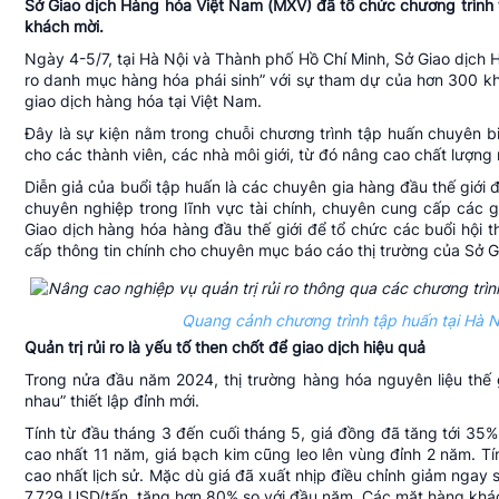
Sở Giao dịch Hàng hóa Việt Nam (MXV) đã tổ chức chương trình t
khách mời.
Ngày 4-5/7, tại Hà Nội và Thành phố Hồ Chí Minh,
Sở Giao dịch 
ro danh mục hàng hóa phái sinh” với sự tham dự của hơn 300 kh
giao dịch hàng hóa
tại Việt Nam.
Đây là sự kiện nằm trong chuỗi chương trình tập huấn chuyên b
cho các thành viên, các nhà môi giới, từ đó nâng cao chất lượng 
Diễn giả của buổi tập huấn là các chuyên gia hàng đầu thế giới đ
chuyên nghiệp trong lĩnh vực tài chính, chuyên cung cấp các gi
Giao dịch hàng hóa hàng đầu thế giới để tổ chức các buổi hội thả
cấp thông tin chính cho chuyên mục báo cáo thị trường của Sở 
Quang cảnh chương trình tập huấn tại Hà N
Quản trị rủi ro là yếu tố then chốt để giao dịch hiệu quả
Trong nửa đầu năm 2024, thị trường hàng hóa nguyên liệu thế 
nhau” thiết lập đỉnh mới.
Tính từ đầu tháng 3 đến cuối tháng 5, giá đồng đã tăng tới 35%
cao nhất 11 năm, giá bạch kim cũng leo lên vùng đỉnh 2 năm. T
cao nhất lịch sử. Mặc dù giá đã xuất nhịp điều chỉnh giảm ngay s
7.729 USD/tấn, tăng hơn 80% so với đầu năm. Các mặt hàng khác