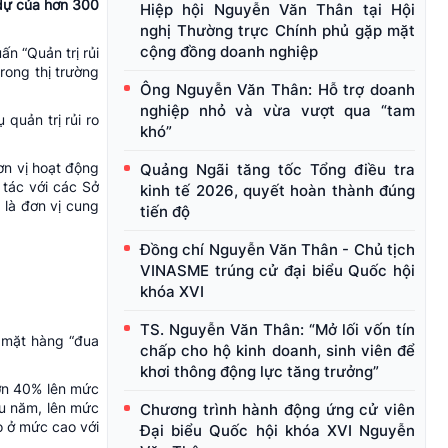
 dự của hơn 300
Hiệp hội Nguyễn Văn Thân tại Hội
nghị Thường trực Chính phủ gặp mặt
cộng đồng doanh nghiệp
n “Quản trị rủi
 trong
thị trường
Ông Nguyễn Văn Thân: Hỗ trợ doanh
nghiệp nhỏ và vừa vượt qua “tam
quản trị rủi ro
khó”
đơn vị hoạt động
Quảng Ngãi tăng tốc Tổng điều tra
 tác với các Sở
kinh tế 2026, quyết hoàn thành đúng
 là đơn vị cung
tiến độ
Đồng chí Nguyễn Văn Thân - Chủ tịch
VINASME trúng cử đại biểu Quốc hội
khóa XVI
TS. Nguyễn Văn Thân: “Mở lối vốn tín
u mặt hàng “đua
chấp cho hộ kinh doanh, sinh viên để
khơi thông động lực tăng trưởng”
hơn 40% lên mức
ầu năm, lên mức
Chương trình hành động ứng cử viên
o ở mức cao với
Đại biểu Quốc hội khóa XVI Nguyễn