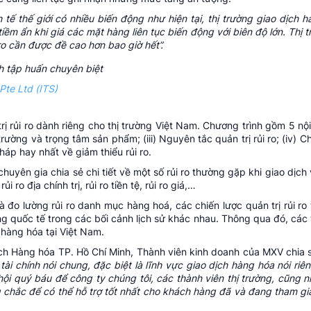
 tế thế giới có nhiều biến động như hiện tại, thị trường giao dịch 
iềm ẩn khi giá các mặt hàng liên tục biến động với biên độ lớn. Thị 
 ro cần được đề cao hơn bao giờ hết”.
Pte Ltd (ITS)
 rủi ro dành riêng cho thị trường Việt Nam. Chương trình gồm 5 nội 
 trường và trọng tâm sản phẩm; (iii) Nguyên tắc quản trị rủi ro; (iv) 
áp hay nhất về giảm thiểu rủi ro.
huyên gia chia sẻ chi tiết về một số rủi ro thường gặp khi giao dịch
 ro địa chính trị, rủi ro tiền tệ, rủi ro giá,…
 đo lường rủi ro danh mục hàng hoá, các chiến lược quản trị rủi ro 
g quốc tế trong các bối cảnh lịch sử khác nhau. Thông qua đó, các 
 hàng hóa tại Việt Nam.
h Hàng hóa TP. Hồ Chí Minh, Thành viên kinh doanh của MXV chia 
ài chính nói chung, đặc biệt là lĩnh vực giao dịch hàng hóa nói riên
hội quý báu để công ty chúng tôi, các thành viên thị trường, cũng 
chắc để có thể hỗ trợ tốt nhất cho khách hàng đã và đang tham gia