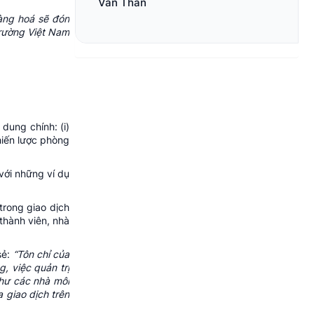
Văn Thân
hàng hoá sẽ đón
trường Việt Nam
dung chính: (i)
Chiến lược phòng
 với những ví dụ
trong giao dịch
thành viên, nhà
sẻ:
“Tôn chỉ của
g, việc quản trị
như các nhà môi
 giao dịch trên