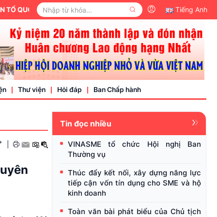
 QUỐC VIỆT NAM.
Tiếng Anh
ện
Thư viện
Hỏi đáp
Ban Chấp hành
Tin đọc nhiều
Video
+
VINASME tổ chức Hội nghị Ban
|
Văn bản pháp luật
Thường vụ
nh nghiệp
huyên
Thúc đẩy kết nối, xây dựng năng lực
tiếp cận vốn tín dụng cho SME và hộ
kinh doanh
Toàn văn bài phát biểu của Chủ tịch