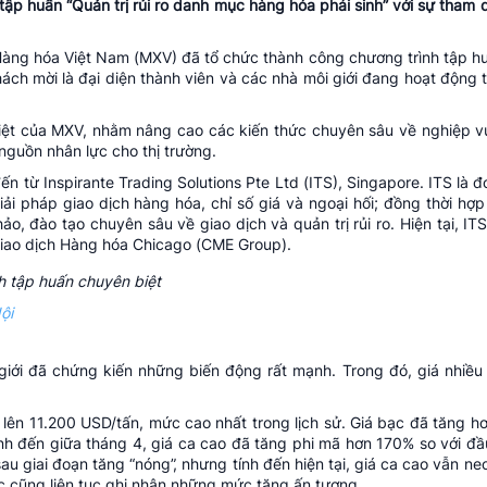
ập huấn “Quản trị rủi ro danh mục hàng hóa phái sinh” với sự tham
Hàng hóa Việt Nam
(MXV) đã tổ chức thành công chương trình tập huấ
ách mời là đại diện thành viên và các nhà môi giới đang hoạt động
iệt của MXV, nhằm nâng cao các kiến thức chuyên sâu về nghiệp vụ 
nguồn nhân lực cho thị trường.
ến từ Inspirante Trading Solutions Pte Ltd (ITS), Singapore. ITS là 
ải pháp giao dịch hàng hóa, chỉ số giá và ngoại hối; đồng thời hợp
o, đào tạo chuyên sâu về giao dịch và quản trị rủi ro. Hiện tại, ITS
Giao dịch Hàng hóa Chicago (CME Group).
ội
giới đã chứng kiến những biến động rất mạnh. Trong đó, giá nhiề
 lên 11.200 USD/tấn, mức cao nhất trong lịch sử. Giá bạc đã tăng 
ính đến giữa tháng 4, giá ca cao đã tăng phi mã hơn 170% so với đ
au giai đoạn tăng “nóng”, nhưng tính đến hiện tại, giá ca cao vẫn ne
 cũng liên tục ghi nhận những mức tăng ấn tượng.