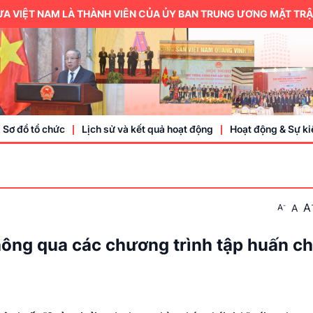
IỆT NAM LÀ THÀNH VIÊN CỦA ỦY BAN TRUNG ƯƠNG MẶT TRẬN TỔ
Sơ đồ tổ chức
Lịch sử và kết quả hoạt động
Hoạt động & Sự ki
Trung ương hội
A
-
A
A
Thành viên
Doanh nhân, doa
thông qua các chương trình tập huấn c
Sự kiện