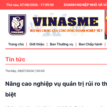
HIỆP HỘI DOANH NGHIỆP NHỎ VÀ VỪA V
Thứ sáu, 07/08/2026
-
17
:
59
:
51
Trang chủ
Giới thiệu
Ban Thường vụ
Ban Chấp hành
Tin tức
Điều lệ
Thứ bảy, 06/07/2024
|
00:00
Liên hệ
Nâng cao nghiệp vụ quản trị rủi ro 
biệt