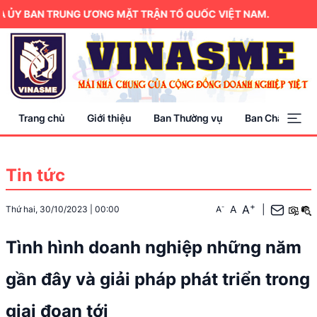
 BAN TRUNG ƯƠNG MẶT TRẬN TỔ QUỐC VIỆT NAM.
Trang chủ
Giới thiệu
Ban Thường vụ
Ban Chấp hành
Tin tức
+
A
-
A
|
Thứ hai, 30/10/2023
|
00:00
A
Tình hình doanh nghiệp những năm
gần đây và giải pháp phát triển trong
giai đoạn tới