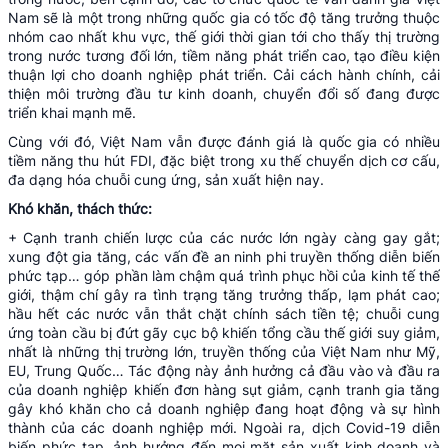
Nam sẽ là một trong những quốc gia có tốc độ tăng trưởng thuộc
nhóm cao nhất khu vực, thế giới thời gian tới cho thấy thị trường
trong nước tương đối lớn, tiềm năng phát triển cao, tạo điều kiện
thuận lợi cho doanh nghiệp phát triển. Cải cách hành chính, cải
thiện môi trường đầu tư kinh doanh, chuyển đổi số đang được
triển khai mạnh mẽ.
Cùng với đó, Việt Nam vẫn được đánh giá là quốc gia có nhiều
tiềm năng thu hút FDI, đặc biệt trong xu thế chuyển dịch cơ cấu,
đa dạng hóa chuỗi cung ứng, sản xuất hiện nay.
Khó khăn, thách thức:
+ Cạnh tranh chiến lược của các nước lớn ngày càng gay gắt;
xung đột gia tăng, các vấn đề an ninh phi truyền thống diễn biến
phức tạp… góp phần làm chậm quá trình phục hồi của kinh tế thế
giới, thậm chí gây ra tình trạng tăng trưởng thấp, lạm phát cao;
hầu hết các nước vẫn thắt chặt chính sách tiền tệ; chuỗi cung
ứng toàn cầu bị đứt gãy cục bộ khiến tổng cầu thế giới suy giảm,
nhất là những thị trường lớn, truyền thống của Việt Nam như Mỹ,
EU, Trung Quốc… Tác động này ảnh hưởng cả đầu vào và đầu ra
của doanh nghiệp khiến đơn hàng sụt giảm, cạnh tranh gia tăng
gây khó khăn cho cả doanh nghiệp đang hoạt động và sự hình
thành của các doanh nghiệp mới. Ngoài ra, dịch Covid-19 diễn
biến phức tạp, ảnh hưởng đến mọi mặt sản xuất kinh doanh và