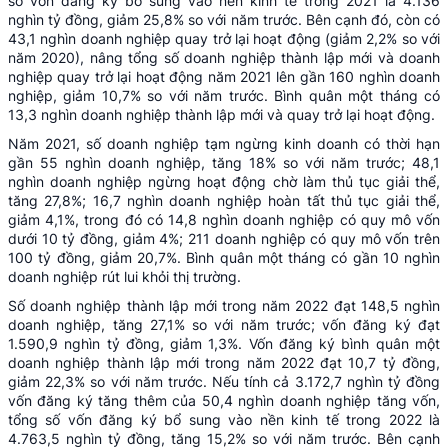
số vốn đăng ký bổ sung vào nền kinh tế trong 2021 là 4.136
nghìn tỷ đồng, giảm 25,8% so với năm trước. Bên cạnh đó, còn có
43,1 nghìn doanh nghiệp quay trở lại hoạt động (giảm 2,2% so với
năm 2020), nâng tổng số doanh nghiệp thành lập mới và doanh
nghiệp quay trở lại hoạt động năm 2021 lên gần 160 nghìn doanh
nghiệp, giảm 10,7% so với năm trước. Bình quân một tháng có
13,3 nghìn doanh nghiệp thành lập mới và quay trở lại hoạt động.
Năm 2021, số doanh nghiệp tạm ngừng kinh doanh có thời hạn
gần 55 nghìn doanh nghiệp, tăng 18% so với năm trước; 48,1
nghìn doanh nghiệp ngừng hoạt động chờ làm thủ tục giải thể,
tăng 27,8%; 16,7 nghìn doanh nghiệp hoàn tất thủ tục giải thể,
giảm 4,1%, trong đó có 14,8 nghìn doanh nghiệp có quy mô vốn
dưới 10 tỷ đồng, giảm 4%; 211 doanh nghiệp có quy mô vốn trên
100 tỷ đồng, giảm 20,7%. Bình quân một tháng có gần 10 nghìn
doanh nghiệp rút lui khỏi thị trường.
Số doanh nghiệp thành lập mới trong năm 2022 đạt 148,5 nghìn
doanh nghiệp, tăng 27,1% so với năm trước; vốn đăng ký đạt
1.590,9 nghìn tỷ đồng, giảm 1,3%. Vốn đăng ký bình quân một
doanh nghiệp thành lập mới trong năm 2022 đạt 10,7 tỷ đồng,
giảm 22,3% so với năm trước. Nếu tính cả 3.172,7 nghìn tỷ đồng
vốn đăng ký tăng thêm của 50,4 nghìn doanh nghiệp tăng vốn,
tổng số vốn đăng ký bổ sung vào nền kinh tế trong 2022 là
4.763,5 nghìn tỷ đồng, tăng 15,2% so với năm trước. Bên cạnh