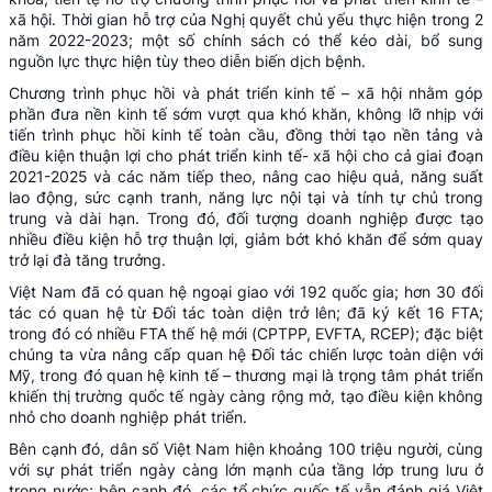
xã hội. Thời gian hỗ trợ của Nghị quyết chủ yếu thực hiện trong 2
năm 2022-2023; một số chính sách có thể kéo dài, bổ sung
nguồn lực thực hiện tùy theo diễn biến dịch bệnh.
Chương trình phục hồi và phát triển kinh tế – xã hội nhằm góp
phần đưa nền kinh tế sớm vượt qua khó khăn, không lỡ nhịp với
tiến trình phục hồi kinh tế toàn cầu, đồng thời tạo nền tảng và
điều kiện thuận lợi cho phát triển kinh tế- xã hội cho cả giai đoạn
2021-2025 và các năm tiếp theo, nâng cao hiệu quả, năng suất
lao động, sức cạnh tranh, năng lực nội tại và tính tự chủ trong
trung và dài hạn. Trong đó, đối tượng doanh nghiệp được tạo
nhiều điều kiện hỗ trợ thuận lợi, giảm bớt khó khăn để sớm quay
trở lại đà tăng trưởng.
Việt Nam đã có quan hệ ngoại giao với 192 quốc gia; hơn 30 đối
tác có quan hệ từ Đối tác toàn diện trở lên; đã ký kết 16 FTA;
trong đó có nhiều FTA thế hệ mới (CPTPP, EVFTA, RCEP); đặc biệt
chúng ta vừa nâng cấp quan hệ Đối tác chiến lược toàn diện với
Mỹ, trong đó quan hệ kinh tế – thương mại là trọng tâm phát triển
khiến thị trường quốc tế ngày càng rộng mở, tạo điều kiện không
nhỏ cho doanh nghiệp phát triển.
Bên cạnh đó, dân số Việt Nam hiện khoảng 100 triệu người, cùng
với sự phát triển ngày càng lớn mạnh của tầng lớp trung lưu ở
trong nước; bên cạnh đó, các tổ chức quốc tế vẫn đánh giá Việt