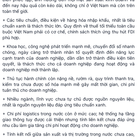
đến nay hậu quả còn kéo dài, không chỉ ở Việt Nam mà còn trên
toàn thế giới.
+ Các tiêu chuẩn, điều kiện về hàng hóa nhập khẩu, nhất là tiêu
chuẩn xanh là thách thức lớn. Quy định về thuế tối thiểu toàn cầu
buộc Việt Nam phải có cơ chế, chính sách thích ứng thu hút FDI
phù hợp.
+ Khoa học, công nghệ phát triển mạnh mẽ, chuyển đổi số nhanh
chóng, ngày càng trở thành nhân tố quyết định đến năng lực
cạnh tranh của doanh nghiệp, dần dần trở thành điều kiện tiên
quyết, là thách thức cho cả doanh nghiệp đang hoạt động và
doanh nghiệp mới thành lập.
+ Thủ tục hành chính còn nặng nề, rườm rà, quy trình thanh tra,
kiểm tra chưa được số hóa mạnh mẽ gây mất thời gian, chi phí
tuân thủ cho doanh nghiệp.
+ Nhiều ngành, lĩnh vực chưa tự chủ được nguồn nguyên liệu,
nhất là nguồn nguyên liệu đáp ứng tiêu chuẩn xanh.
+ Chi phí logistics trong nước còn ở mức cao; hệ thống hạ tầng
giao thông tuy được cải thiện nhưng tính liên kết chưa đáp ứng
nhu cầu làm gia tăng chi phí hoạt động cho doanh nghiệp.
+ Tính kết nối giữa sản xuất và thị trường trong nước chưa cao,