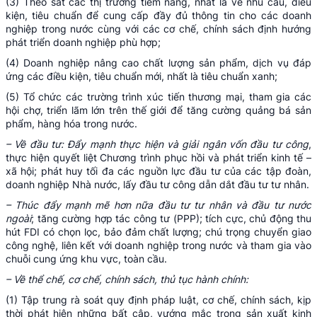
(3) Theo sát các thị trường tiềm năng, nhất là về nhu cầu, điều
kiện, tiêu chuẩn để cung cấp đầy đủ thông tin cho các doanh
nghiệp trong nước cùng với các cơ chế, chính sách định hướng
phát triển doanh nghiệp phù hợp;
(4) Doanh nghiệp nâng cao chất lượng sản phẩm, dịch vụ đáp
ứng các điều kiện, tiêu chuẩn mới, nhất là tiêu chuẩn xanh;
(5) Tổ chức các trường trình xúc tiến thương mại, tham gia các
hội chợ, triển lãm lớn trên thế giới để tăng cường quảng bá sản
phẩm, hàng hóa trong nước.
– Về đầu tư: Đẩy mạnh thực hiện và giải ngân vốn đầu tư công
,
thực hiện quyết liệt Chương trình phục hồi và phát triển kinh tế –
xã hội; phát huy tối đa các nguồn lực đầu tư của các tập đoàn,
doanh nghiệp Nhà nước, lấy đầu tư công dẫn dắt đầu tư tư nhân.
– Thúc đẩy mạnh mẽ hơn nữa đầu tư tư nhân và đầu tư nước
ngoài
; tăng cường hợp tác công tư (PPP); tích cực, chủ động thu
hút FDI có chọn lọc, bảo đảm chất lượng; chú trọng chuyển giao
công nghệ, liên kết với doanh nghiệp trong nước và tham gia vào
chuỗi cung ứng khu vực, toàn cầu.
– Về thể chế, cơ chế, chính sách, thủ tục hành chính:
(1) Tập trung rà soát quy định pháp luật, cơ chế, chính sách, kịp
thời phát hiện những bất cập, vướng mắc trong sản xuất kinh