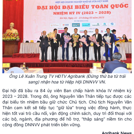
Ông
Lê Xuân Trung
TV
HĐTV Agribank
(Đứng thứ ba từ trái
sang)
nhận hoa
từ Hiệp Hội DNNVV VN.
Đại hội đã bầu ra 84 ủy viên Ban chấp hành khóa IV nhiệm kỳ
2023 – 2028. Trong đó, ông Nguyễn Văn Thân tiếp tục được các
đại biểu tín nhiệm bầu giữ chức Chủ tịch. Chủ tịch Nguyễn Văn
Thân cam kết sẽ tiếp tục “giữ lửa” trong việc đồng hành, thực
hiện tốt vai trò cầu nối, vận động chính sách, duy trì đối thoại với
các bộ, ngành, địa phương để hỗ trợ, “thắp sáng” niềm tin cho
cộng đồng DNNVV phát triển bền vững.
Agribank News