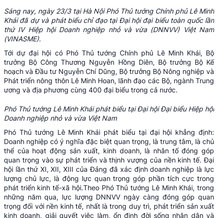
Sáng nay, ngày 23/3 tại Hà Nội Phó Thủ tướng Chính phủ Lê Minh
Khái đã dự và phát biểu chỉ đạo tại Đại hội đại biểu toàn quốc lần
thứ IV Hiệp hội Doanh nghiệp nhỏ và vừa (DNNVV) Việt Nam
(VINASME).
Tới dự đại hội có Phó Thủ tướng Chính phủ Lê Minh Khái, Bộ
trưởng Bộ Công Thương Nguyễn Hồng Diên, Bộ trưởng Bộ Kế
hoạch và Đầu tư Nguyễn Chí Dũng, Bộ trưởng Bộ Nông nghiệp và
Phát triển nông thôn Lê Minh Hoan, lãnh đạo các Bộ, ngành Trung
ương và địa phương cùng 400 đại biểu trong cả nước.
Phó Thủ tướng Lê Minh Khái phát biểu tại Đại hội Đại biểu Hiệp hội
Doanh nghiệp nhỏ và vừa Việt Nam
Phó Thủ tướng Lê Minh Khái phát biểu tại đại hội khẳng định:
Doanh nghiệp có ý nghĩa đặc biệt quan trọng, là trung tâm, là chủ
thể của hoạt động sản xuất, kinh doanh, là nhân tố đóng góp
quan trọng vào sự phát triển và thịnh vượng của nền kinh tế. Đại
hội lần thứ XI, XII, XIII của Đảng đã xác định doanh nghiệp là lực
lượng chủ lực, là động lực quan trọng góp phần tích cực trong
phát triển kinh tế-xã hội.Theo Phó Thủ tướng Lê Minh Khái, trong
những năm qua, lực lượng DNNVV ngày càng đóng góp quan
trọng đối với nền kinh tế, nhất là trong duy trì, phát triển sản xuất
kinh doanh, giải quyết việc làm, ổn định đời sống nhân dân và