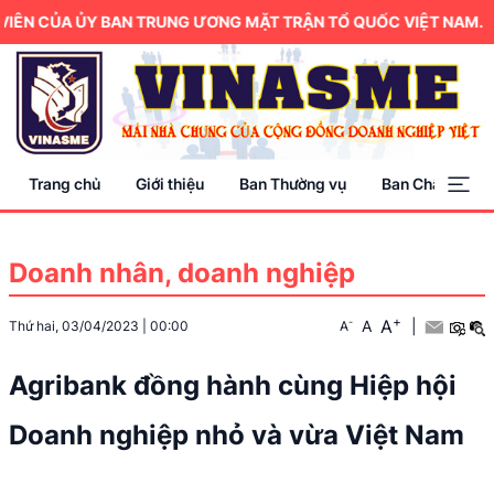
ÊN CỦA ỦY BAN TRUNG ƯƠNG MẶT TRẬN TỔ QUỐC VIỆT NAM.
Trang chủ
Giới thiệu
Ban Thường vụ
Ban Chấp hành
Doanh nhân, doanh nghiệp
+
A
-
A
|
Thứ hai, 03/04/2023
|
00:00
A
Agribank đồng hành cùng Hiệp hội
Doanh nghiệp nhỏ và vừa Việt Nam