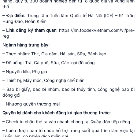
hàng, quy tụ 300 doanh nghiệp đến từ 8 quốc gia và vùng lãnh
thổ
– Địa điểm:
Trung tâm Triển lãm Quốc tế Hà Nội (ICE) – 91 Trần
Hưng Đạo, Hoàn Kiếm
–
Link đăng ký tham quan
: https://hn.foodexvietnam.com/vi/pre-
reg
Ngành hàng trưng bày:
– Thực phẩm: Thịt, Gia cầm, Hải sản, Sữa, Bánh kẹo
– Đồ uống: Trà, Cà phê, Sữa, Các loại đồ uống
– Nguyên liệu, Phụ gia
– Thiết bị, Máy móc, Công nghệ chế biến
– Bao bì giấy, bao bì nhôm, bao bì thủy tinh, công nghệ bao bì
đóng gói
– Nhượng quyền thương mại
Quyền lợi dành cho khách đăng ký giao thương trước:
– Check-in nhận thẻ ra vào nhanh chóng tại Quầy đón tiếp riêng
– Luôn được ban tổ chức hỗ trợ trong suốt quá trình làm việc tại
Triển lãm, có phiên dịch miễn phí