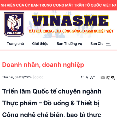
H VIÊN CỦA ỦY BAN TRUNG ƯƠNG MẶT TRẬN TỔ QUỐC VIỆT NAM.
Trang chủ
Giới thiệu
Ban Thường vụ
Ban Chấp hành
Doanh nhân, doanh nghiệp
+
A
-
A
|
Thứ hai, 04/11/2024
|
00:00
A
Triển lãm Quốc tế chuyên ngành
Thực phẩm – Đồ uống & Thiết bị
Công nghệ chế biến, bao bì thực