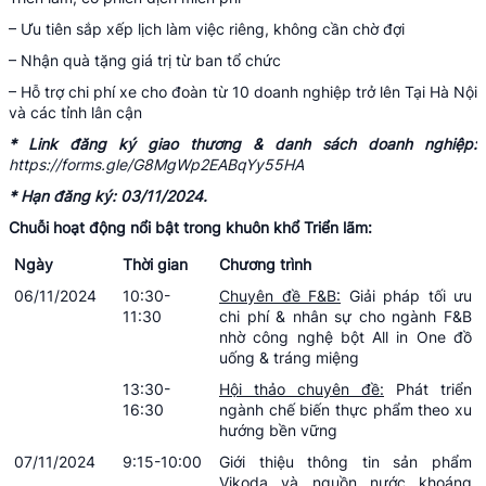
– Ưu tiên sắp xếp lịch làm việc riêng, không cần chờ đợi
– Nhận quà tặng giá trị từ ban tổ chức
– Hỗ trợ chi phí xe cho đoàn từ 10 doanh nghiệp trở lên Tại Hà Nội
và các tỉnh lân cận
* Link đăng ký giao thương & danh sách doanh nghiệp:
https://forms.gle/G8MgWp2EABqYy55HA
* Hạn đăng ký: 03/11/2024.
Chuỗi hoạt động nổi bật trong khuôn khổ Triển lãm:
Ngày
Thời gian
Chương trình
06/11/2024
10:30-
Chuyên đề F&B:
Giải pháp tối ưu
11:30
chi phí & nhân sự cho ngành F&B
nhờ công nghệ bột All in One đồ
uống & tráng miệng
13:30-
Hội thảo chuyên đề:
Phát triển
16:30
ngành chế biến thực phẩm theo xu
hướng bền vững
07/11/2024
9:15-10:00
Giới thiệu thông tin sản phẩm
Vikoda và nguồn nước khoáng