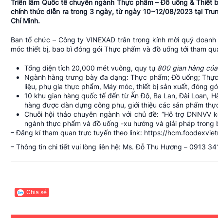
Triển lãm Quốc tế chuyên ngành Thực phẩm – Đồ uống & Thiết bị 
chính thức diễn ra trong 3 ngày, từ ngày 10~12/08/2023 tại Tr
Chí Minh.
Ban tổ chức – Công ty VINEXAD trân trọng kính mời quý doanh
móc thiết bị, bao bì đóng gói Thực phẩm và đồ uống tới tham qua
Tổng diện tích 20,000 mét vuông, quy tụ
800 gian hàng của
Ngành hàng trưng bày đa dạng: Thực phẩm; Đồ uống; Thự
liệu, phụ gia thực phẩm, Máy móc, thiết bị sản xuất, đóng g
10 khu gian hàng quốc tế đến từ Ấn Độ, Ba Lan, Đài Loan, H
hàng được dàn dựng công phu, giới thiệu các sản phẩm thự
Chuỗi hội thảo chuyên ngành với chủ đề: “Hỗ trợ DNNVV kết 
ngành thực phẩm và đồ uống -xu hướng và giải pháp trong b
– Đăng kí tham quan trực tuyến theo link:
https://hcm.foodexvie
– Thông tin chi tiết vui lòng liên hệ: Ms. Đỗ Thu Hương – 0913
Chia sẻ