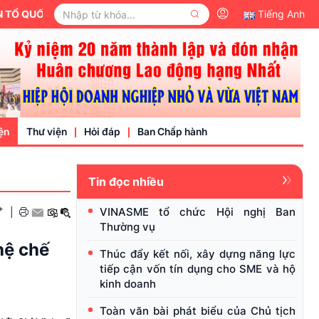
 QUỐC VIỆT NAM.
Tiếng Anh
ện
Thư viện
Hỏi đáp
Ban Chấp hành
Tin đọc nhiều
Video
+
VINASME tổ chức Hội nghị Ban
|
Văn bản pháp luật
Thường vụ
nh nghiệp
hệ chế
Thúc đẩy kết nối, xây dựng năng lực
tiếp cận vốn tín dụng cho SME và hộ
kinh doanh
Toàn văn bài phát biểu của Chủ tịch