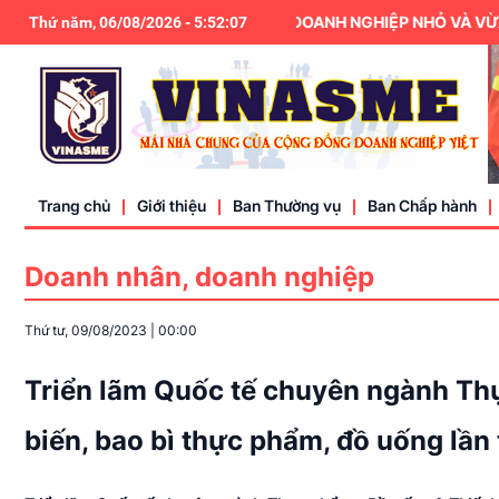
HIỆP HỘI DOANH NGHIỆP NHỎ VÀ VỪA V
Thứ năm, 06/08/2026
-
5
:
52
:
07
Trang chủ
Giới thiệu
Ban Thường vụ
Ban Chấp hành
Doanh nhân, doanh nghiệp
Điều lệ
Thứ tư, 09/08/2023
|
00:00
Liên hệ
Triển lãm Quốc tế chuyên ngành Th
biến, bao bì thực phẩm, đồ uống lần 