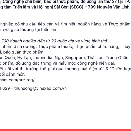
Công nghệ chế biến, bao bì thực phẩm, đồ uống lần thứ 27 tại TP. 
ung tâm Triển lãm và Hội nghị Sài Gòn (SECC) – 799 Nguyễn Văn Linh, 
 nghiệp có nhu cầu tiếp cận và tìm hiểu nguồn hàng về Thực phẩm
n và giao thương tại triển lãm.
 700 doanh nghiệp đến từ 20 quốc gia và vùng lãnh thổ
c phẩm dinh dưỡng, Thực phẩm thuốc, Thực phẩm chức năng; Thủy
ói, bảo quản thực phẩm
àn Quốc, Hy Lạp, Indonedia, Nga, Singapore, Thái Lan, Trung Quốc.
c phẩm, đồ uống đặc trưng và máy móc công nghệ hiện đại.
nối với thị trường thế giới qua thương mại điện tử” & “Chiến lược
ối cảnh mới”.
tnam.com/pre-reg/
 341 629 – thuhuong@vinexad.com.vn