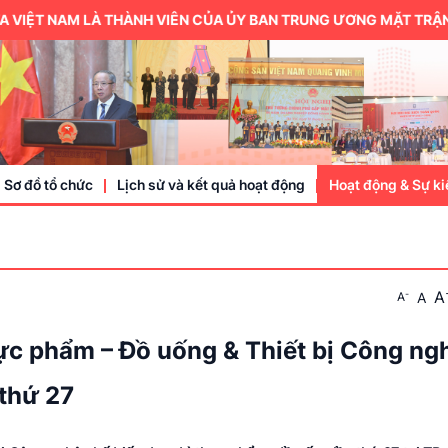
IỆT NAM LÀ THÀNH VIÊN CỦA ỦY BAN TRUNG ƯƠNG MẶT TRẬN TỔ
Sơ đồ tổ chức
Lịch sử và kết quả hoạt động
Hoạt động & Sự ki
Trung ương hội
A
-
A
A
Thành viên
Doanh nhân, doa
ực phẩm – Đồ uống & Thiết bị Công ng
Sự kiện
thứ 27