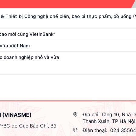
& Thiết bị Công nghệ chế biến, bao bì thực phẩm, đồ uống
cao mới cùng VietinBank”
 vừa Việt Nam
ho doanh nghiệp nhỏ và vừa
Địa chỉ:
Tầng 10, Nhà D
M (VINASME)
Thanh Xuân, TP Hà Nội
GP-BC do Cục Báo Chí, Bộ
Điện thoại:
024 3556