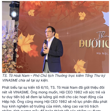
TS. Tô Hoài Nam – Phó Chủ tịch Thường trực kiêm Tổng Thư ký
VINASME chia sẻ tại sự kiện.
Phát biểu tại sự kiến tối 6/10, TS. Tô Hoài Nam đã giới thiệu đôi
nét về VINASME. Ông mong muốn, Hội CEO 1982 với sức trẻ và
tư duy tiến bộ sẽ đem lại luồng gió mới cho các hoạt động của
Hiệp hội. Ông cũng mong Hội CEO 1982 sẽ nỗ lực phấn đấu phát
huy kinh nghiệm sở trường của mình, nâng cao vai trò trách
nhiệm, tính gương mẫu để hoàn thành tốt các nhiệm vụ được