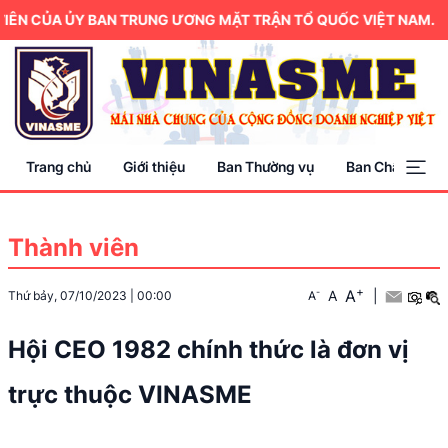
CỦA ỦY BAN TRUNG ƯƠNG MẶT TRẬN TỔ QUỐC VIỆT NAM.
Trang chủ
Giới thiệu
Ban Thường vụ
Ban Chấp hành
Thành viên
+
A
-
A
|
Thứ bảy, 07/10/2023
|
00:00
A
Hội CEO 1982 chính thức là đơn vị
trực thuộc VINASME