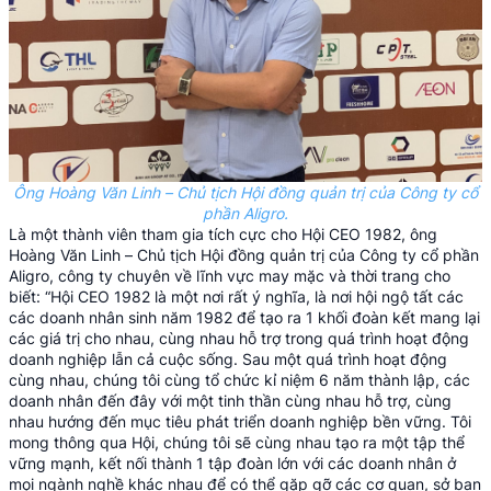
Ông Hoàng Văn Linh – Chủ tịch Hội đồng quản trị của Công ty cổ
phần Aligro.
Là một thành viên tham gia tích cực cho Hội CEO 1982, ông
Hoàng Văn Linh – Chủ tịch Hội đồng quản trị của Công ty cổ phần
Aligro, công ty chuyên về lĩnh vực may mặc và thời trang cho
biết: “Hội CEO 1982 là một nơi rất ý nghĩa, là nơi hội ngộ tất các
các doanh nhân sinh năm 1982 để tạo ra 1 khối đoàn kết mang lại
các giá trị cho nhau, cùng nhau hỗ trợ trong quá trình hoạt động
doanh nghiệp lẫn cả cuộc sống. Sau một quá trình hoạt động
cùng nhau, chúng tôi cùng tổ chức kỉ niệm 6 năm thành lập, các
doanh nhân đến đây với một tinh thần cùng nhau hỗ trợ, cùng
nhau hướng đến mục tiêu phát triển doanh nghiệp bền vững. Tôi
mong thông qua Hội, chúng tôi sẽ cùng nhau tạo ra một tập thể
vững mạnh, kết nối thành 1 tập đoàn lớn với các doanh nhân ở
mọi ngành nghề khác nhau để có thể gặp gỡ các cơ quan, sở ban