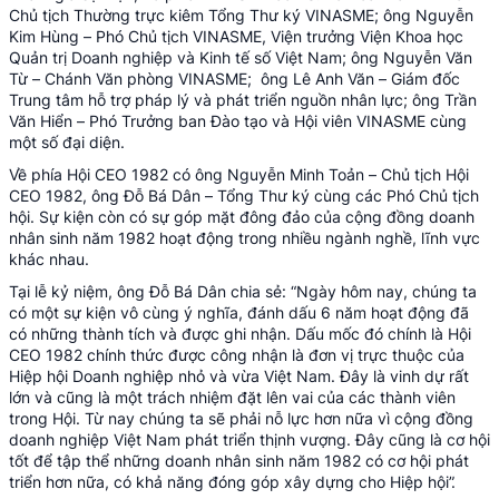
Chủ tịch Thường trực kiêm Tổng Thư ký VINASME; ông Nguyễn
Kim Hùng – Phó Chủ tịch VINASME, Viện trưởng Viện Khoa học
Quản trị Doanh nghiệp và Kinh tế số Việt Nam; ông Nguyễn Văn
Từ – Chánh Văn phòng VINASME; ông Lê Anh Văn – Giám đốc
Trung tâm hỗ trợ pháp lý và phát triển nguồn nhân lực; ông Trần
Văn Hiển – Phó Trưởng ban Đào tạo và Hội viên VINASME cùng
một số đại diện.
Về phía Hội CEO 1982 có ông Nguyễn Minh Toản – Chủ tịch Hội
CEO 1982, ông Đỗ Bá Dân – Tổng Thư ký cùng các Phó Chủ tịch
hội. Sự kiện còn có sự góp mặt đông đảo của cộng đồng doanh
nhân sinh năm 1982 hoạt động trong nhiều ngành nghề, lĩnh vực
khác nhau.
Tại lễ kỷ niệm, ông Đỗ Bá Dân chia sẻ: “Ngày hôm nay, chúng ta
có một sự kiện vô cùng ý nghĩa, đánh dấu 6 năm hoạt động đã
có những thành tích và được ghi nhận. Dấu mốc đó chính là Hội
CEO 1982 chính thức được công nhận là đơn vị trực thuộc của
Hiệp hội Doanh nghiệp nhỏ và vừa Việt Nam. Đây là vinh dự rất
lớn và cũng là một trách nhiệm đặt lên vai của các thành viên
trong Hội. Từ nay chúng ta sẽ phải nỗ lực hơn nữa vì cộng đồng
doanh nghiệp Việt Nam phát triển thịnh vượng. Đây cũng là cơ hội
tốt để tập thể những doanh nhân sinh năm 1982 có cơ hội phát
triển hơn nữa, có khả năng đóng góp xây dựng cho Hiệp hội”.