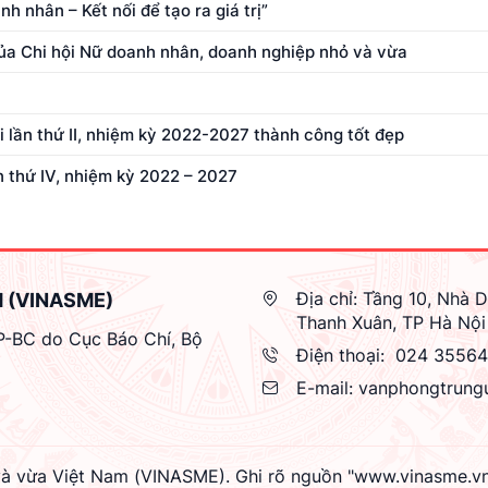
 nhân – Kết nối để tạo ra giá trị”
ủa Chi hội Nữ doanh nhân, doanh nghiệp nhỏ và vừa
 lần thứ II, nhiệm kỳ 2022-2027 thành công tốt đẹp
n thứ IV, nhiệm kỳ 2022 – 2027
Địa chỉ:
Tầng 10, Nhà D
M (VINASME)
Thanh Xuân, TP Hà Nội
GP-BC do Cục Báo Chí, Bộ
Điện thoại:
024 3556
E-mail:
vanphongtrung
à vừa Việt Nam (VINASME). Ghi rõ nguồn "www.vinasme.vn" k