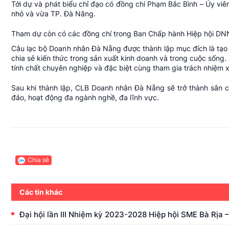
Tới dự và phát biểu chỉ đạo có đồng chí Phạm Bắc Bình – Ủy v
nhỏ và vừa TP. Đà Năng.
Tham dự còn có các đồng chí trong B
an Chấp hành Hiệp hội DN
Câu lạc bộ Doanh nhân Đà Nẵng được thành lập mục đích là tạo ra 
chia sẻ kiến thức trong sản xuất kinh doanh và trong cuộc sống.
tính chất chuyên nghiệp và đặc biệt cùng tham gia trách nhiệm 
Sau khi thành lập, CLB Doanh nhân Đà Nẵng sẽ trở thành sân 
đảo, hoạt động đa ngành nghề, đa lĩnh vực.
Chia sẻ
Các tin khác
Đại hội lần III Nhiệm kỳ 2023-2028 Hiệp hội SME Bà Rịa 