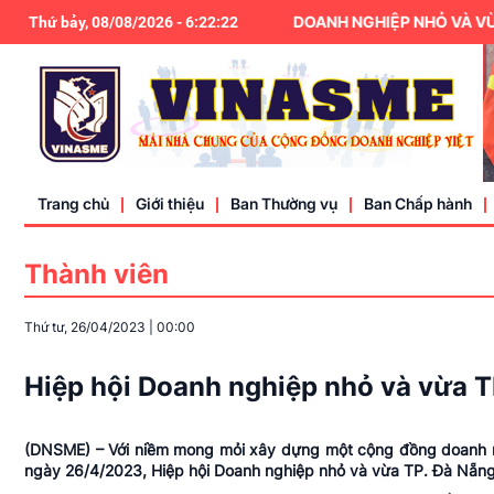
HIỆP HỘI DOANH NGHIỆP NHỎ VÀ VỪA 
Thứ bảy, 08/08/2026
-
6
:
22
:
23
Trang chủ
Giới thiệu
Ban Thường vụ
Ban Chấp hành
Thành viên
Điều lệ
Thứ tư, 26/04/2023
|
00:00
Liên hệ
Hiệp hội Doanh nghiệp nhỏ và vừa T
(DNSME) – Với niềm mong mỏi xây dựng một cộng đồng doanh n
ngày 26/4/2023, Hiệp hội Doanh nghiệp nhỏ và vừa TP. Đà Nẵng