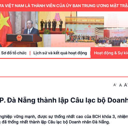
VIỆT NAM LÀ THÀNH VIÊN CỦA ỦY BAN TRUNG ƯƠNG MẶT TRẬN T
Sơ đồ tổ chức
Lịch sử và kết quả hoạt động
Hoạt động & Sự ki
Trung ương hội
A
-
A
A
Thành viên
Doanh nhân, doa
P. Đà Nẵng thành lập Câu lạc bộ Doan
Sự kiện
ghiệp vững mạnh, được sự thống nhất cao của BCH khóa 3, nhiệm
 đã thống nhất thành lập Câu lạc bộ Doanh nhân Đà Nẵng.