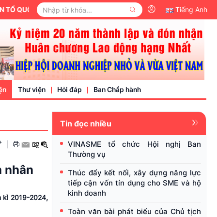
Ổ QUỐC VIỆT NAM.
Tiếng Anh
ện
Thư viện
Hỏi đáp
Ban Chấp hành
Tin đọc nhiều
Video
+
VINASME tổ chức Hội nghị Ban
|
Văn bản pháp luật
Thường vụ
nh nghiệp
h nhân
Thúc đẩy kết nối, xây dựng năng lực
tiếp cận vốn tín dụng cho SME và hộ
kinh doanh
 kì 2019-2024,
Toàn văn bài phát biểu của Chủ tịch