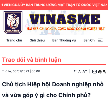
 VIÊN CỦA ỦY BAN TRUNG ƯƠNG MẶT TRẬN TỔ QUỐC VIỆT NAM.
Trang chủ
Giới thiệu
Ban Thường vụ
Ban Chấp hành
Trao đổi và bình luận
+
A
-
A
|
Thứ ba, 03/01/2023
|
00:00
A
Chủ tịch Hiệp hội Doanh nghiệp nhỏ
và vừa góp ý gì cho Chính phủ?