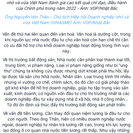
Ông Nguyễn Văn Thân – Chủ tịch Hiệp hội Doanh nghiệp nhỏ và
vừa Việt Nam (VINASME) Ảnh: VGP/Nhật Bắc
Vấn đề thứ hai liên quan đến văn hoá. Văn hoá là dường cột, trong
khi nguồn lực nhà nước đầu tư cho văn hoá còn hạn chế thì cần
có ưu đãi hỗ trợ cho khối doanh nghiệp hoạt động trong lĩnh vực
này.
Về thị trường bất động sản, Nhà nước cần phân loại thành loại tốt,
trung bình, vi phạm nặng. Loại vi phạm nặng giống như bị “ung
thư” chúng ta không cứu được nhưng dứt khoát phải thu hồi, lấy
lại được tài sản cho Nhà nước, Nhân dân. Loại trung bình thì nhiều
nhưng vì vướng cơ chế, chính sách, do đó cần có giải pháp tháo
gỡ khó khăn để hỗ trợ doanh nghiệp, giúp họ tập trung vào sản
xuất, kinh doanh; có nguồn vốn đầu tư cho thị trường nhất là các
doanh nghiệp đầu tư xây dựng nhà ở xã hội, nhà ở công nhân…
Từ đó ổn định và thúc đẩy thị trường bất động sản phát triển.
Về vấn đề tiền lương. Cần thay đổi quan niệm lương là đầu tư cho
con người. Theo ông Thân, hiện có nhiều doanh nghiệp nước
ngoài, doanh nghiệp tư nhân trả lương rất cao, trong khi lực lượng
lao động ở cơ quan nhà nước tiền lương rất thấp. Như vậy những