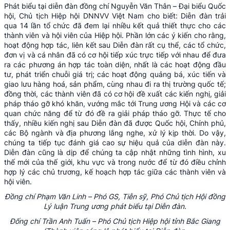
Phát biểu tại diễn đàn đồng chí Nguyễn Văn Thân – Đại biểu Quốc
hội, Chủ tịch Hiệp hội DNNVV Việt Nam cho biết: Diễn đàn trải
qua 14 lần tổ chức đã đem lại nhiều kết quả thiết thực cho các
thành viên và hội viên của Hiệp hội. Phần lớn các ý kiến cho rằng,
hoạt động hợp tác, liên kết sau Diễn đàn rất cụ thể, các tổ chức,
đơn vị và cá nhân đã có cơ hội tiếp xúc trực tiếp với nhau để đưa
ra các phương án hợp tác toàn diện, nhất là các hoạt động đầu
tư, phát triển chuỗi giá trị; các hoạt động quảng bá, xúc tiến và
giao lưu hàng hoá, sản phẩm, cùng nhau đi ra thị trường quốc tế;
đồng thời, các thành viên đã có cơ hội đề xuất các kiến nghị, giải
pháp tháo gỡ khó khăn, vướng mắc tới Trung ương Hội và các cơ
quan chức năng để từ đó đề ra giải pháp tháo gỡ. Thực tế cho
thấy, nhiều kiến nghị sau Diễn đàn đã được Quốc hội, Chính phủ,
các Bộ ngành và địa phương lắng nghe, xử lý kịp thời. Do vậy,
chúng ta tiếp tục đánh giá cao sự hiệu quả của diễn đàn này.
Diễn đàn cũng là dịp để chúng ta cập nhật những tình hình, xu
thế mới của thế giới, khu vực và trong nước để từ đó điều chỉnh
hợp lý các chủ trương, kế hoạch hợp tác giữa các thành viên và
hội viên.
Đồng chí Phạm Văn Linh – Phó GS, Tiễn sỹ, Phó Chủ tịch Hội đồng
Lý luận Trung ương phát biểu tại Diễn đàn.
Đống chí Trần Anh Tuấn – Phó Chủ tịch Hiệp hội tỉnh Bắc Giang