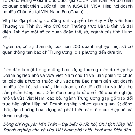
Tô Quốc Hưng – Giám đốc quốc gia ACCA Việt Nam và đại diện
cơ quan phát triển Quốc tế Hoa Kỳ (USAID), VISA, Hiệp hội doanh
nghiệp Châu Âu tại Việt Nam (EuroCham)….
Về phía địa phương có đồng chí Nguyễn Lê Huy – Ủy viên Ban
Thường vụ Tỉnh ủy, Phó Chủ tịch Thường trực UBND tỉnh và đại
diện lãnh đạo một số cơ quan đoàn thể, sở, ngành của tỉnh Hưng
Yên.
Ngoài ra, có sự tham dự của hơn 200 doanh nghiệp, một số cơ
quan thông tấn báo chí Trung ương, địa phương đến đưa tin.
Diễn đàn là một trong những hoạt động thường niên do Hiệp hội
Doanh nghiệp nhỏ và vừa Việt Nam chủ trì và luân phiên tổ chức
tại các địa phương thuộc khu vực phía Bắc nhằm gắn kết doanh
nghiệp liên kết sản xuất, kinh doanh, xúc tiến đầu tư và tiêu thụ
sản phẩm hàng hóa. Diễn đàn cũng là cầu nối để doanh nghiệp
nhỏ và vừa Việt Nam, các bộ, ngành Trung ương gặp gỡ trao đổi
trực tiếp giữa Hiệp hội Doanh nghiệp với cơ quan quản lý; đồng
thời, định hướng hoạt động và phát triển các tổ chức Hiệp hội và
doanh nghiệp.
Đồng chí Nguyễn Văn Thân – Đại biểu Quốc hội, Chủ tịch Hiệp hội
Doanh nghiệp nhỏ và vừa Việt Nam phát biểu khai mạc Diễn đàn.