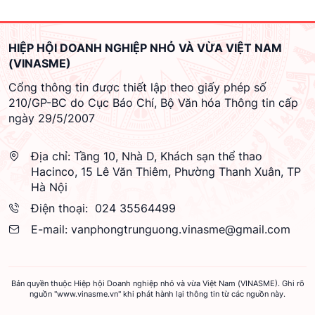
HIỆP HỘI DOANH NGHIỆP NHỎ VÀ VỪA VIỆT NAM
(VINASME)
Cổng thông tin được thiết lập theo giấy phép số
210/GP-BC do Cục Báo Chí, Bộ Văn hóa Thông tin cấp
ngày 29/5/2007
Địa chỉ:
Tầng 10, Nhà D, Khách sạn thể thao
Hacinco, 15 Lê Văn Thiêm, Phường Thanh Xuân, TP
Hà Nội
Điện thoại:
024 35564499
E-mail:
vanphongtrunguong.vinasme@gmail.com
Bản quyền thuộc Hiệp hội Doanh nghiệp nhỏ và vừa Việt Nam (VINASME). Ghi rõ
nguồn "www.vinasme.vn" khi phát hành lại thông tin từ các nguồn này.