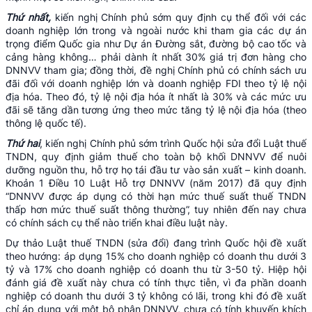
Thứ nhất,
kiến nghị Chính phủ sớm quy định cụ thể đối với các
doanh nghiệp lớn trong và ngoài nước khi tham gia các dự án
trọng điểm Quốc gia như Dự án Đường sắt, đường bộ cao tốc và
cảng hàng không… phải dành ít nhất 30% giá trị đơn hàng cho
DNNVV tham gia; đồng thời, đề nghị Chính phủ có chính sách ưu
đãi đối với doanh nghiệp lớn và doanh nghiệp FDI theo tỷ lệ nội
địa hóa. Theo đó, tỷ lệ nội địa hóa ít nhất là 30% và các mức ưu
đãi sẽ tăng dần tương ứng theo mức tăng tỷ lệ nội địa hóa (theo
thông lệ quốc tế).
Thứ hai
, kiến nghị Chính phủ sớm trình Quốc hội sửa đổi Luật thuế
TNDN, quy định giảm thuế cho toàn bộ khối DNNVV để nuôi
dưỡng nguồn thu, hỗ trợ họ tái đầu tư vào sản xuất – kinh doanh.
Khoản 1 Điều 10 Luật Hỗ trợ DNNVV (năm 2017) đã quy định
“DNNVV được áp dụng có thời hạn mức thuế suất thuế TNDN
thấp hơn mức thuế suất thông thường”, tuy nhiên đến nay chưa
có chính sách cụ thể nào triển khai điều luật này.
Dự thảo Luật thuế TNDN (sửa đổi) đang trình Quốc hội đề xuất
theo hướng: áp dụng 15% cho doanh nghiệp có doanh thu dưới 3
tỷ và 17% cho doanh nghiệp có doanh thu từ 3-50 tỷ. Hiệp hội
đánh giá đề xuất này chưa có tính thực tiễn, vì đa phần doanh
nghiệp có doanh thu dưới 3 tỷ không có lãi, trong khi đó đề xuất
chỉ áp dụng với một bộ phận DNNVV, chưa có tính khuyến khích