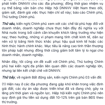
phát triển DNNVV cho các địa phương; đồng thời giao nhiệm vụ
cụ thể bằng văn bản cho Hiệp hội DNNVV Việt Nam theo dõi,
giám sát, đánh giá việc thực hiện chỉ số này; báo cáo Chính phủ,
Thủ tướng Chính phủ.
Thứ sáu,
kiến nghị Chính phủ xem xét các chế tài phù hợp đối với
doanh nhân, doanh nghiệp chưa thực hiện đầy đủ nghĩa vụ với
Nhà nước trong bối cảnh cần khuyến khích tăng trưởng như hiện
nay; theo hướng, những vi phạm mang tính chất kinh tế, dân sự
nên xử lý bằng hình thức khắc phục hậu quả kinh tế hoặc các
hình thức hành chính khác. Mục tiêu là nâng cao tinh thần thượng
tôn pháp luật nhưng đồng thời cũng giảm bớt tâm lý lo ngại cho
doanh nhân, doanh nghiệp.
Nhân đây, tôi cũng xin đề xuất với Chính phủ, Thủ tướng Chính
phủ hai kiến nghị đa phần liên quan đến các doanh nghiệp lớn,
nhưng lại liên kết chặt chẽ với DNNVV.
Thứ bảy
, về ngành Bất động sản, kiến nghị Chính phủ 03 vấn đề:
(1) Hiện nay ở các địa phương đang gặp khó khăn trong việc định
giá đất; các dự án sắp được triển khai đã và đang chờ, gây ra
lãng phí thời gian và nguồn lực. Hiệp hội kiến nghị Chính phủ nên
quy định giá thu tiền sử dụng đất 10-12% trên giá bán BĐS theo
thị trường.