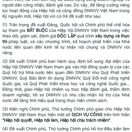
người dân công nhận, đánh giá cao. Do vậy, để tăng cường năng
lực hoạt động của Hiệp hội và cộng đồng DNNVV Việt Nam trong
Kỷ nguyên mới, Hiệp hội xin có 04 đề xuất như sau:
(1) Trân trọng đề xuất Đảng, Quốc hội và Chính phủ thể chế hóa
sự tham gia
BẮT BUỘC
của Hiệp hội DNNVV Việt Nam trong việc
theo dõi, giám sát, đánh giá
ĐỘC LẬP
quá trình
xây dựng và thực
thi
pháp luật, và các chương trình, kế hoạch phát triển của Nhà
nước liên quan đến kinh tế tư nhân nói chung và DNNVV nói
riêng.
(2) Đề xuất Chính phủ ban hành quy định bổ sung đại diện của
Hiệp hội DNNVV Việt Nam tham gia vào Hội đồng quản lý của các
Quỹ hỗ trợ Nhà nước liên quan đến DNNVV như Quỹ Phát triển
DNNVV, Quỹ Bảo lãnh tín dụng DNNVV, Quỹ Đổi mới công nghệ
Quốc gia, và Quỹ Phát triển khoa học và công nghệ Quốc gia…
Đồng thời, giao Hiệp hội nhiệm vụ trực tiếp đánh giá, thẩm định
doanh nghiệp, hồ sơ DNNVV có nhu cầu nhận hỗ trợ của Nhà
nước để tăng tính hiệu quả trong thực hiện chính sách.
(3) Kiến nghị Chính phủ, Thủ tướng Chính phủ giao cho Hiệp hội
DNNVV Việt Nam thực hiện một số
DỊCH
VỤ CÔNG
trên tinh thần
“Hiệp hội quyết, Hiệp hội làm, Hiệp hội chịu trách nhiệm”
.
(4) Đề xuất Chính phủ, Thủ tướng Chính phủ hỗ trợ điều kiện làm