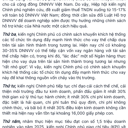
cho cả cộng đồng DNNVV Việt Nam. Do vậy, Hiệp hội kiến nghị
Chính phủ nghiên cứu, đề xuất giảm thuế TNDN xuống từ 15-17%
với toàn bộ DNNVV Việt Nam; đồng thời cần sửa đổi Luật Hỗ trợ
DNNVV để doanh nghiệp sớm được thụ hướng những chính sách
hỗ trợ khác của Nhà nước một cách hiệu quả.
Thứ ba
, kiến nghị Chính phủ có chính sách khuyến khích hệ thống
các tổ chức tín dụng đẩy mạnh hình thức cho vay thế chấp dựa
trên tài sản hình thành trong tương lai. Hiện nay chỉ có khoảng
30-35% DNNVV có thể tiếp cận vốn vay ngân hàng với tài sản
thế chấp hiện có, trong khi đó, “lác đác” một số Ngân hàng thực
hiện cho vay dựa trên tài sản hình thành trong tương lai nhưng
“rất nhỏ giọt”. Vì vậy, kiến nghị Chính phủ có chính sách khuyến
khích hệ thống các tổ chức tín dụng đẩy mạnh hình thức cho vay
này để khai thông nguồn vốn chảy vào thị trường.
Thứ tư,
kiến nghị Chính phủ tiếp tục chỉ đạo cải cách thể chế, cải
thiện môi trường đầu tư kinh doanh, phấn đấu giảm ít nhất 30%
thời gian xử lý thủ tục hành chính; ít nhất 30% chi phí kinh doanh,
đặc biệt là hải quan, chi phí tuân thủ quy định, chi phí không
chính thức, và bãi bỏ ít nhất 30% điều kiện kinh doanh không cần
thiết mà hiện nay vẫn tồn tại khoảng 16,000 giấy phép con.
Thứ năm,
nhằm thực hiện mục tiêu đạt con số 1,5 triệu doanh
nghiệp vào năm 2025, kiến nghị Chính phủ giao chỉ tiêu (KPI) về