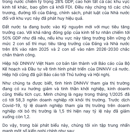
trong nước chiếm tỷ trọng 28% GDP, cao hơn tất cả các khu vực
kinh tế khác, bao gồm cả khối FDI. Điều này chứng tỏ các chủ
trương, đường lối của Đảng, chính sách, phát luật của Nhà nước
đối với khu vực này đã phát huy hiệu quả.
Đất nước ta đang bước vào Kỷ nguyên mới với mục tiêu tăng
trưởng cao. Với khả năng đóng góp của kinh tế tư nhân chiếm tới
50% GDP như đã nêu, nếu khu vực này tăng trưởng bền vững ở
mức 2 con số thì mục tiêu tăng trưởng của Đảng và Nhà nước
trên 8% vào năm 2025 và 2 con số vào năm 2026-2030 chắc
chắn thành công.
Hiệp hội DNNVV Việt Nam cơ bản tán thành với Báo cáo của Bộ
Kế hoạch và Đầu tư về tình hình phát triển của DNNVV cả nước.
Hiệp hội cũng đã gửi Báo cáo tới Thủ tướng và Hội nghị.
Như chúng ta được biết, tình hình DNNVV tham gia thị trường
đang có xu hướng giảm và tinh thần khởi nghiệp, kinh doanh
cũng thiếu tích cực. Minh chứng là ngay trong tháng 1/2025 đã
có tới 58,3 nghìn doanh nghiệp rời khỏi thị trường. Trước dịch
Covid-19, tỷ lệ doanh nghiệp tham gia thị trường trên doanh
nghiệp rời bỏ thị trường là 1,5 thì hiện nay tỷ lệ này đã giảm
xuống còn 1,2.
Do vậy, trong bài phát biểu này, chúng tôi xin tập trung nhấn
mạnh một số kiến nghị chính như sau: