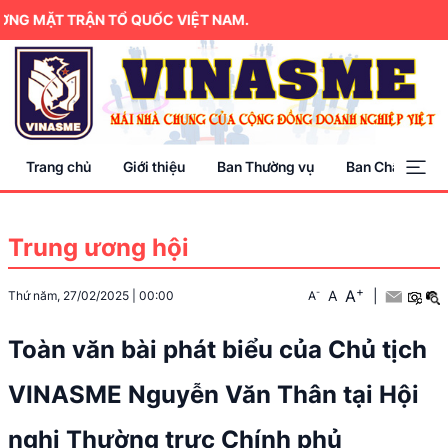
 MẶT TRẬN TỔ QUỐC VIỆT NAM.
Trang chủ
Giới thiệu
Ban Thường vụ
Ban Chấp hành
Trung ương hội
+
A
-
A
|
Thứ năm, 27/02/2025
|
00:00
A
Toàn văn bài phát biểu của Chủ tịch
VINASME Nguyễn Văn Thân tại Hội
nghị Thường trực Chính phủ