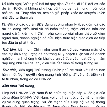
(2) Kiến nghị Chính phủ bãi bỏ quy định về trần lãi 10% đối với các
dự án NƠXH, vì không phù hợp với thực tiễn và mong muốn của
nhà đầu tư. Thay vào đó, nên có giải pháp khác để khuyến khích
nhà đầu tư tham gia.
(3) Đối với các dự án BĐS đang vướng pháp lý (bao gồm cả các
dự án đang triển khai và đã hoàn thành, thậm chí đã bán cho
người dân), kiến nghị Chính phủ sớm có giải pháp tháo gỡ giúp
người dân, doanh nghiệp có điều kiện thực hiện giao dịch để tiếp
tục đầu tư phát triển.
Thứ tám,
kiến nghị Chính phủ sớm tháo gỡ các vướng mắc cho
các dự án Năng lượng đã có trong Quy hoạch Điện VIII để doanh
nghiệp nhanh chóng triển khai dự án và đưa vào hoạt động nhằm
đáp ứng nhu cầu tiêu thụ điện của nền kinh tế trong tương lai.
Thứ chín,
kiến nghị Thủ tướng Chính phủ đề xuất với Đảng ban
hành một
Nghị quyết riêng
mang tính “đột phá” về phát triển kinh
tế tư nhân, trong đó có DNNVV.
Kính thưa Thủ tướng,
Hiệp hội DNNVV Việt Nam là tổ chức đại diện cấp Quốc gia của
cộng đồng DNNVV Việt Nam, với vị trí, vai trò, chức năng, nhiệm
vụ vô cùng quan trọng. Sự lớn mạnh của Hiệp hội và hệ thống
thành viên, hội viên đến nay đã được cộng đồng doanh nghiệp và