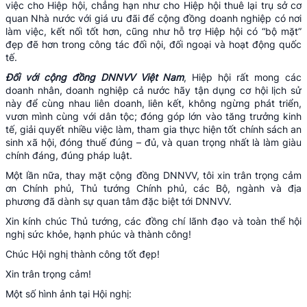
việc cho Hiệp hội, chẳng hạn như cho Hiệp hội thuê lại trụ sở cơ
quan Nhà nước với giá ưu đãi để cộng đồng doanh nghiệp có nơi
làm việc, kết nối tốt hơn, cũng như hỗ trợ Hiệp hội có “bộ mặt”
đẹp đẽ hơn trong công tác đối nội, đối ngoại và hoạt động quốc
tế.
Đối
với cộng đồng DNNVV Việt Nam
, Hiệp hội rất mong các
doanh nhân, doanh nghiệp cả nước hãy tận dụng cơ hội lịch sử
này để cùng nhau liên doanh, liên kết, không ngừng phát triển,
vươn mình cùng với dân tộc; đóng góp lớn vào tăng trưởng kinh
tế, giải quyết nhiều việc làm, tham gia thực hiện tốt chính sách an
sinh xã hội, đóng thuế đúng – đủ, và quan trọng nhất là làm giàu
chính đáng, đúng pháp luật.
Một lần nữa, thay mặt cộng đồng DNNVV, tôi xin trân trọng cảm
ơn Chính phủ, Thủ tướng Chính phủ, các Bộ, ngành và địa
phương đã dành sự quan tâm đặc biệt tới DNNVV.
Xin kính chúc Thủ tướng, các đồng chí lãnh đạo và toàn thể hội
nghị sức khỏe, hạnh phúc và thành công!
Chúc Hội nghị thành công tốt đẹp!
Xin trân trọng cảm!
Một số hình ảnh tại Hội nghị: