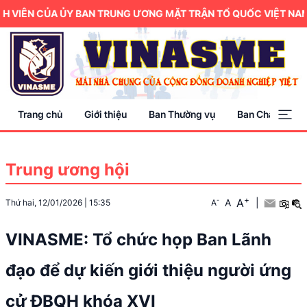
 VIÊN CỦA ỦY BAN TRUNG ƯƠNG MẶT TRẬN TỔ QUỐC VIỆT NAM.
Trang chủ
Giới thiệu
Ban Thường vụ
Ban Chấp hành
Trung ương hội
+
A
-
A
|
Thứ hai, 12/01/2026
|
15:35
A
VINASME: Tổ chức họp Ban Lãnh
đạo để dự kiến giới thiệu người ứng
cử ĐBQH khóa XVI