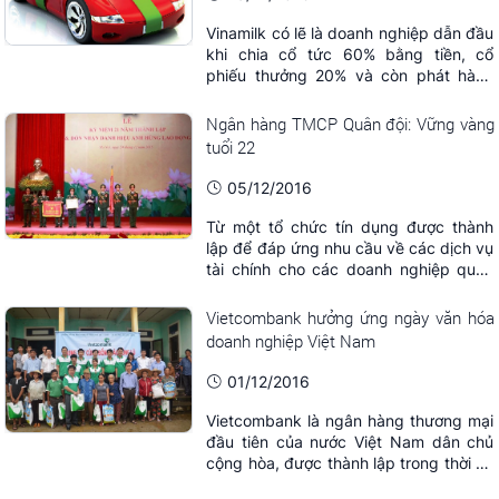
Vinamilk có lẽ là doanh nghiệp dẫn đầu
khi chia cổ tức 60% bằng tiền, cổ
phiếu thưởng 20% và còn phát hành
thêm số cổ phiếu ESOP trị giá gần
1.300 tỷ đồng...
Ngân hàng TMCP Quân đội: Vững vàng
tuổi 22
05/12/2016
Từ một tổ chức tín dụng được thành
lập để đáp ứng nhu cầu về các dịch vụ
tài chính cho các doanh nghiệp quân
đội, qua 22 năm xây dựng và trưởng
thành, Ngân hàng TMCP Quân đội
Vietcombank hưởng ứng ngày văn hóa
(MB) đã trở thành một tập đoàn tài
doanh nghiệp Việt Nam
chính đa năng, bao quát nhiều lĩnh vực
nghiệp vụ như chứng khoán, bảo hiểm,
01/12/2016
quản lý quỹ, ...
Vietcombank là ngân hàng thương mại
đầu tiên của nước Việt Nam dân chủ
cộng hòa, được thành lập trong thời kỳ
cả nước thi đua lập công chi viện cho