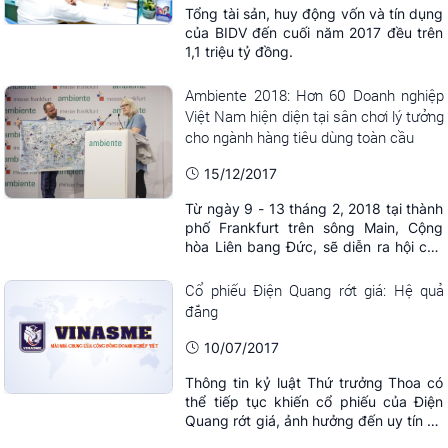
Tổng tài sản, huy động vốn và tín dụng
của BIDV đến cuối năm 2017 đều trên
1,1 triệu tỷ đồng.
Ambiente 2018: Hơn 60 Doanh nghiệp
Việt Nam hiện diện tại sân chơi lý tưởng
cho ngành hàng tiêu dùng toàn cầu
15/12/2017
Từ ngày 9 - 13 tháng 2, 2018 tại thành
phố Frankfurt trên sông Main, Cộng
hòa Liên bang Đức, sẽ diễn ra hội chợ
Ambiente 2018, hội chợ lớn nhất thế
giới về ngành hàng tiêu dùng, thủ công
Cổ phiếu Điện Quang rớt giá: Hệ quả
mỹ nghệ, trang trí nội thất, đồ gia
đắng
dụng, nơi hàng loạt chủng loại sản
phẩm đa dạng sẽ được giới thiệu với
10/07/2017
người ...
Thông tin kỷ luật Thứ trưởng Thoa có
thể tiếp tục khiến cổ phiếu của Điện
Quang rớt giá, ảnh hưởng đến uy tín và
sức cạnh tranh của doanh nghiệp.