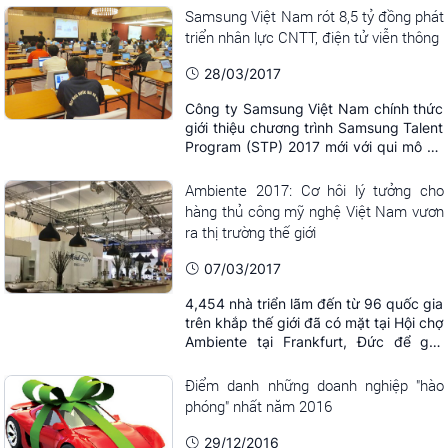
Samsung Việt Nam rót 8,5 tỷ đồng phát
triển nhân lực CNTT, điện tử viễn thông
28/03/2017
Công ty Samsung Việt Nam chính thức
giới thiệu chương trình Samsung Talent
Program (STP) 2017 mới với qui mô và
giá trị lên đến 8,5 tỷ đồng, lớn hơn rất
nhiều so với các năm trước.
Ambiente 2017: Cơ hôi lý tưởng cho
hàng thủ công mỹ nghệ Việt Nam vươn
ra thị trường thế giới
07/03/2017
4,454 nhà triển lãm đến từ 96 quốc gia
trên khắp thế giới đã có mặt tại Hội chợ
Ambiente tại Frankfurt, Đức để giới
thiệu những sản phẩm độc đáo, sáng
tạo tại Hội chợ quốc tế lớn nhất thế giới
Điểm danh những doanh nghiệp "hào
về ngành hàng tiêu dung này.
phóng" nhất năm 2016
Ambiente tại Frankfurt, Đức.
29/12/2016