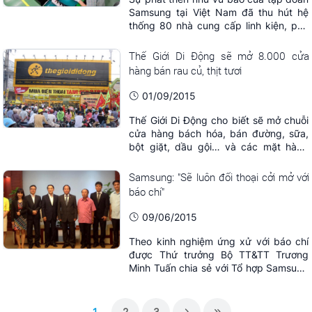
Samsung tại Việt Nam đã thu hút hệ
thống 80 nhà cung cấp linh kiện, phụ
tùng đến từ 9 quốc gia.
Thế Giới Di Động sẽ mở 8.000 cửa
hàng bán rau củ, thịt tươi
01/09/2015
Thế Giới Di Động cho biết sẽ mở chuỗi
cửa hàng bách hóa, bán đường, sữa,
bột giặt, dầu gội… và các mặt hàng
tươi sống như thịt, rau, trái cây…
Samsung: "Sẽ luôn đối thoại cởi mở với
báo chí"
09/06/2015
Theo kinh nghiệm ứng xử với báo chí
được Thứ trưởng Bộ TT&TT Trương
Minh Tuấn chia sẻ với Tổ hợp Samsung
Việt Nam (SEV), các doanh nghiệp cần
công khai cung cấp thông tin cho báo
chí để báo chí đưa tin chính xác, không
1
2
3