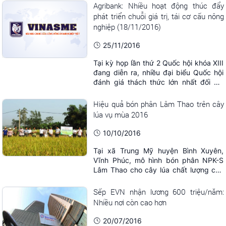
chiến trường miền Nam.
Agribank: Nhiều hoạt động thúc đẩy
phát triển chuỗi giá trị, tái cơ cấu nông
nghiệp (18/11/2016)
25/11/2016
Tại kỳ họp lần thứ 2 Quốc hội khóa XIII
đang diễn ra, nhiều đại biểu Quốc hội
đánh giá thách thức lớn nhất đối với
nước ta trong 05 năm tới chính là tái cơ
cấu nông nghiệp, bởi nông nghiệp
Hiệu quả bón phân Lâm Thao trên cây
nước ta hiện nay vừa phải đối mặt với
lúa vụ mùa 2016
nhiều rủi ro về biến đổi khí hậu, bên
cạnh nhiều rủi ro về thị trường, ...
10/10/2016
Tại xã Trung Mỹ huyện Bình Xuyên,
Vĩnh Phúc, mô hình bón phân NPK-S
Lâm Thao cho cây lúa chất lượng cao
vụ mùa 2016 trên chân đất cát pha đã
mang lại năng suất 2,2 tạ/sào, một con
Sếp EVN nhận lương 600 triệu/năm:
số hết sức ấn tượng.
Nhiều nơi còn cao hơn
20/07/2016