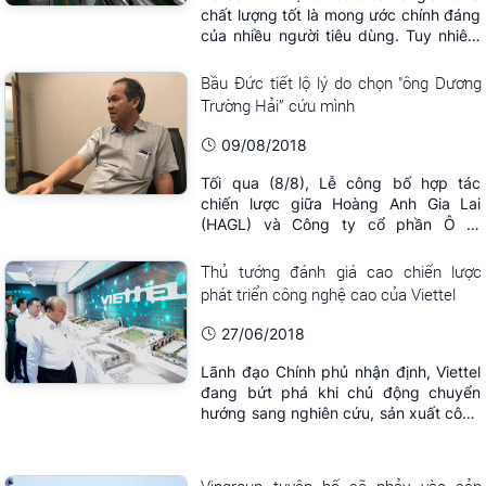
chất lượng tốt là mong ước chính đáng
của nhiều người tiêu dùng. Tuy nhiên,
nhìn vào danh sách các loại thuế, phí
mà chủ xe ô tô ở Việt Nam đang phải
Bầu Đức tiết lộ lý do chọn "ông Dương
nộp, ai cũng cảm thấy thấy đây là
Trường Hải” cứu mình
gánh nặng.
09/08/2018
Tối qua (8/8), Lễ công bố hợp tác
chiến lược giữa Hoàng Anh Gia Lai
(HAGL) và Công ty cổ phần Ô tô
Trường Hải (Thaco) sẽ diễn ra tại
TP.HCM. Thương vụ M&A được dư luận
Thủ tướng đánh giá cao chiến lược
quan tâm đặc biệt trong vài ngày qua
phát triển công nghệ cao của Viettel
bởi hai ông chủ doanh nghiệp đều là
những doanh nhân có tiếng.
27/06/2018
Lãnh đạo Chính phủ nhận định, Viettel
đang bứt phá khi chủ động chuyển
hướng sang nghiên cứu, sản xuất công
nghệ cao.
Vingroup tuyên bố sẽ nhảy vào sản