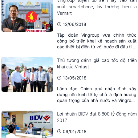
xuất smartphone, lấy thương hiệu là
Vsmart
12/06/2018
Tập đoàn Vingroup vừa chính thức
công bố triển khai kế hoạch sản xuất
các thiết bị điện tử với bước đi đầu tiên
là sản xuất smartphone mang thương
hiệu Vsmart.
Thủ tướng đánh giá cao tốc độ triển
khai của Vinfast
13/05/2018
Lãnh đạo Chính phủ nhận định xây
dựng nền kinh tế tự chủ là định hướng
quan trọng của nhà nước và Vingroup
đã đi đầu để quyết tâm xây dựng
thương hiệu Việt mang tên Vinfast.
Lợi nhuận BIDV đạt 8.800 tỷ đồng năm
2017
09/01/2018