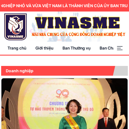
P NHỎ VÀ VỪA VIỆT NAM LÀ THÀNH VIÊN CỦA ỦY BAN TRUNG ƯƠ
Trang chủ
Giới thiệu
Ban Thường vụ
Ban Chấp hành
Doanh nghiệp