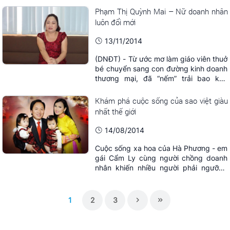
Phạm Thị Quỳnh Mai – Nữ doanh nhân
luôn đổi mới
13/11/2014
(DNĐT) - Từ ước mơ làm giáo viên thuở
bé chuyển sang con đường kinh doanh
thương mại, đã “nếm” trải bao khó
khăn, vất vả trên thương trường,
không ngại cái mới, luôn tìm tòi những
Khám phá cuộc sống của sao việt giàu
con đường chưa ai đi để khai phá, mở
nhất thế giới
ra hướng kinh doanh của riêng
mình...đó là nữ doanh nhân Phạm Thị
14/08/2014
Quỳnh Mai – Giám ...
Cuộc sống xa hoa của Hà Phương - em
gái Cẩm Ly cùng người chồng doanh
nhân khiến nhiều người phải ngưỡng
mộ.
1
2
3