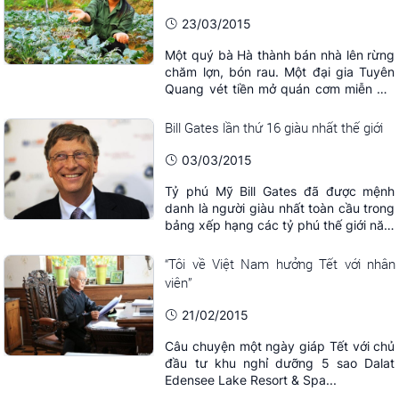
23/03/2015
Một quý bà Hà thành bán nhà lên rừng
chăm lợn, bón rau. Một đại gia Tuyên
Quang vét tiền mở quán cơm miễn phí
cho người dân Thủ đô. Họ gặp nhau
dưới chân núi Vua Bà và cùng viết nên
Bill Gates lần thứ 16 giàu nhất thế giới
câu chuyện đẹp.
03/03/2015
Tỷ phú Mỹ Bill Gates đã được mệnh
danh là người giàu nhất toàn cầu trong
bảng xếp hạng các tỷ phú thế giới năm
2015 của tạp chí Forbes và đây là lần
thứ 16 ông đứng ở vị trí này.
“Tôi về Việt Nam hưởng Tết với nhân
viên”
21/02/2015
Câu chuyện một ngày giáp Tết với chủ
đầu tư khu nghỉ dưỡng 5 sao Dalat
Edensee Lake Resort & Spa...