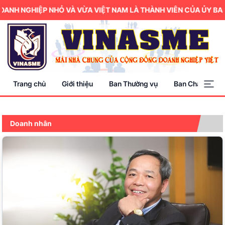
NGHIỆP NHỎ VÀ VỪA VIỆT NAM LÀ THÀNH VIÊN CỦA ỦY BAN TRU
Trang chủ
Giới thiệu
Ban Thường vụ
Ban Chấp hành
Doanh nhân