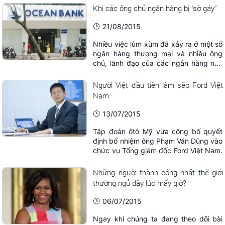
để tìm hiểu về sự khác biệt trong lối
Khi các ông chủ ngân hàng bị “sờ gáy”
nghĩ của giới nhà giàu so với những
người bình thường.
21/08/2015
Nhiều việc lùm xùm đã xảy ra ở một số
ngân hàng thương mại và nhiều ông
chủ, lãnh đạo của các ngân hàng này
đã bị các cơ quan thi hành pháp luật
“sờ gáy”.
Người Việt đầu tiên làm sếp Ford Việt
Nam
13/07/2015
Tập đoàn ôtô Mỹ vừa công bố quyết
định bổ nhiệm ông Phạm Văn Dũng vào
chức vụ Tổng giám đốc Ford Việt Nam.
Những người thành công nhất thế giới
thường ngủ dậy lúc mấy giờ?
06/07/2015
Ngay khi chúng ta đang theo dõi bài