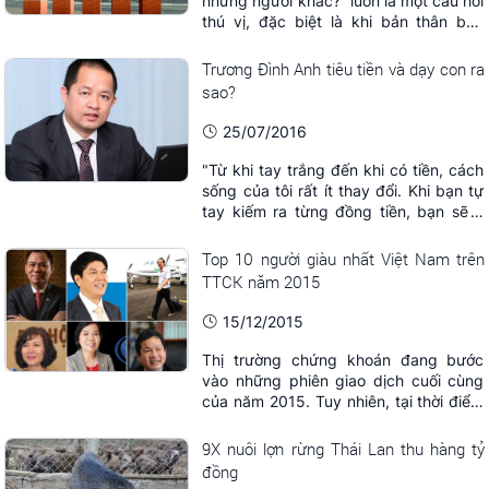
những người khác?” luôn là một câu hỏi
thú vị, đặc biệt là khi bản thân bạn
đang muốn phấn đấu hơn nữa.
Trương Đình Anh tiêu tiền và dạy con ra
sao?
25/07/2016
"Từ khi tay trắng đến khi có tiền, cách
sống của tôi rất ít thay đổi. Khi bạn tự
tay kiếm ra từng đồng tiền, bạn sẽ ít
khi tiêu chúng một cách hoang phí. Tôi
cũng không định dành cho các con
Top 10 người giàu nhất Việt Nam trên
mình một sự khởi đầu xa xỉ".
TTCK năm 2015
15/12/2015
Thị trường chứng khoán đang bước
vào những phiên giao dịch cuối cùng
của năm 2015. Tuy nhiên, tại thời điểm
hiện tại, vị trí những người giàu nhất
trên thị trường gần như đã được xác
9X nuôi lợn rừng Thái Lan thu hàng tỷ
lập.
đồng