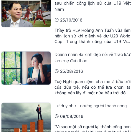
sau chiến công lịch sử của U19 Việt
Nam
25/10/2016
Thầy trò HLV Hoàng Anh Tuấn vừa làm
nên lịch sử khi giành vé dự U20 World
Cup. Trong thành công của U19 Việt
Nam, không thể không nhắc đến ông
bầu này.
Doanh nhân 9x xinh đẹp nói về 'trào lưu'
làm mẹ đơn thân
25/08/2016
Tuệ Nghi quan niệm, cha mẹ là bầu trời
của đứa trẻ, nếu có thể lựa chọn, ta
không nên lấy đi một nửa bầu trời đó.
Tư duy như… những người thành công
09/08/2016
“Vì sao một số người lại thành công hơn