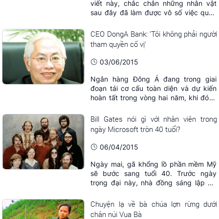
viết này, chắc chắn những nhân vật
sau đây đã làm được vô số việc quan
trọng trong ngày.
CEO DongA Bank: 'Tôi không phải người
tham quyền cố vị'
03/06/2015
Ngân hàng Đông Á đang trong giai
đoạn tái cơ cấu toàn diện và dự kiến
hoàn tất trong vòng hai năm, khi đó vị
CEO nổi tiếng Trần Phương Bình sẽ
chuyển giao vị trí điều hành cao nhất
Bill Gates nói gì với nhân viên trong
cho thế hệ kế cận.
ngày Microsoft tròn 40 tuổi?
06/04/2015
Ngày mai, gã khổng lồ phần mềm Mỹ
sẽ bước sang tuổi 40. Trước ngày
trọng đại này, nhà đồng sáng lập Bill
Gates đã gửi thư tới nhân viên để nhắc
nhở tất cả phải ghi nhớ về sự chuyển
Chuyện lạ về bà chúa lợn rừng dưới
dịch không ngừng của công nghệ.
chân núi Vua Bà