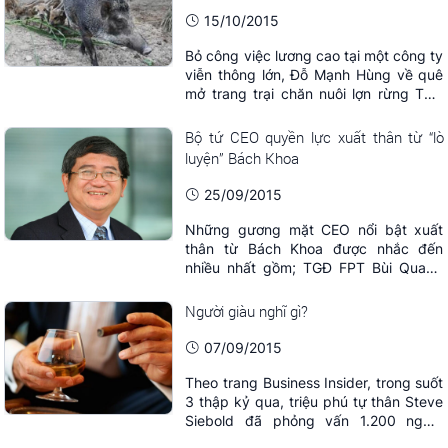
15/10/2015
Bỏ công việc lương cao tại một công ty
viễn thông lớn, Đỗ Mạnh Hùng về quê
mở trang trại chăn nuôi lợn rừng Thái
Lan trong sự phản đối quyết liệt từ
nhiều người. Tuy nhiên, chàng thanh
Bộ tứ CEO quyền lực xuất thân từ “lò
niên sinh năm 1991 đã chứng minh lựa
luyện” Bách Khoa
chọn của mình là đúng khi xây dựng
được cơ ngơi hàng chục tỷ đồng.
25/09/2015
Những gương mặt CEO nổi bật xuất
thân từ Bách Khoa được nhắc đến
nhiều nhất gồm; TGĐ FPT Bùi Quang
Ngọc, Chủ tịch - TGĐ Phú Thái Phạm
Đình Đoàn, TGĐ FPT Software Hoàng
Người giàu nghĩ gì?
Việt Anh, hay vị TGĐ đương nhiệm của
VNPT Phạm Đức Long.
07/09/2015
Theo trang Business Insider, trong suốt
3 thập kỷ qua, triệu phú tự thân Steve
Siebold đã phỏng vấn 1.200 người
trong số những người giàu nhất thế giới