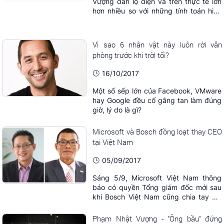
Vượng dần lộ diện và trên thực tế lớn
hơn nhiều so với những tính toán hiện
nay trên thị trường. Soi vào những con
số tài chính của ông Vượng sở hữu tại
các DN cho thấy, tài sản đã lên đến
Vì sao 6 nhân vật này luôn rời văn
4,8 tỷ USD.
phòng trước khi trời tối?
16/10/2017
Một số sếp lớn của Facebook, VMware
hay Google đều cố gắng tan làm đúng
giờ, lý do là gì?
Microsoft và Bosch đồng loạt thay CEO
tại Việt Nam
05/09/2017
Sáng 5/9, Microsoft Việt Nam thông
báo có quyền Tổng giám đốc mới sau
khi Bosch Việt Nam cũng chia tay với
ông Võ Quang Huệ cách đây ít ngày.
Phạm Nhật Vượng - "Ông bầu" đứng