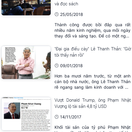
và đọc sách
25/05/2018
Thành công được bồi đắp qua rất
nhiều năm kinh nghiệm, qua mỗi ngày
thay đổi và sáng tạo. Để có một ngày
làm việc hiệu quả thì có nhiều bí quyết
nhưng với riêng ông chủ hãng phim
"Đại gia điếu cày" Lê Thanh Thản: "Giờ
Pixar nổi tiếng Ed Catmull thì đó là việc
tôi thấy nản rồi"
có một thói quen buổi sáng lành mạnh
và khoa học.
09/01/2018
Hơn ba mươi năm trước, từ một anh
cán bộ nhà nước, ông Lê Thanh Thản
rẽ ngang sang làm kinh doanh với hai
bàn tay trắng, cái gì cũng thiếu, tiền
thiếu, cơ chế thiếu, kinh nghiệm thiếu.
Vượt Donald Trump, ông Phạm Nhật
Ngày nay ông nổi tiếng với biệt danh
Vượng lộ tài sản 4,8 tỷ USD
'đại gia điếu cày", nhưng ông Lê Thanh
Thản, Chủ tịch Tập đoàn Mường Thanh
14/11/2017
...
Khối tài sản của tỷ phú Phạm Nhật