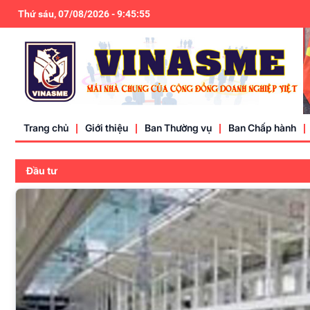
HIỆP H
Thứ sáu, 07/08/2026
-
9
:
45
:
56
Trang chủ
Giới thiệu
Ban Thường vụ
Ban Chấp hành
Đầu tư
Điều lệ
Liên hệ