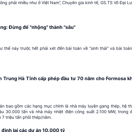
ông phải nhiều như ở Việt Nam”, Chuyên gia kinh tế, GS.TS Võ Đại L
ồng: Đừng để "nhộng" thành "sâu"
thế này trước hết phải xét đến bài toán về “sinh thái” và bài toán
ền Trung Hà Tĩnh cấp phép đầu tư 70 năm cho Formosa k
 án bao gồm các hạng mục chính là nhà máy luyện gang thép, hệ t
àu 30.000 tấn và nhà máy nhiệt điện công suất 2.100 MW, trong
 7 triệu tấn phôi thép/năm.
định lại các dự án 10.000 tỷ