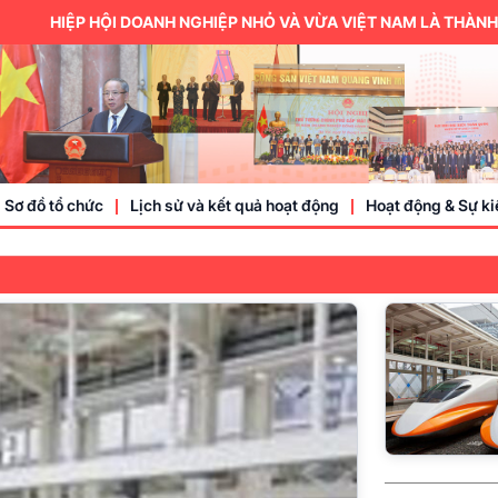
ỘI DOANH NGHIỆP NHỎ VÀ VỪA VIỆT NAM LÀ THÀNH VIÊN CỦA Ủ
Sơ đồ tổ chức
Lịch sử và kết quả hoạt động
Hoạt động & Sự ki
Trung ương hội
Thành viên
Doanh nhân, doa
Sự kiện