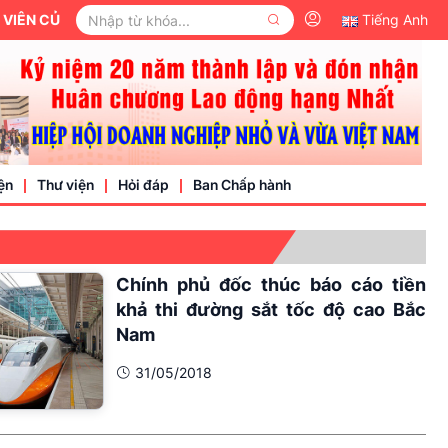
Y BAN TRUNG ƯƠNG MẶT TRẬN TỔ QUỐC VIỆT NAM.
Tiếng Anh
ện
Thư viện
Hỏi đáp
Ban Chấp hành
Video
Chính phủ đốc thúc báo cáo tiền
Văn bản pháp luật
khả thi đường sắt tốc độ cao Bắc
Nam
nh nghiệp
31/05/2018