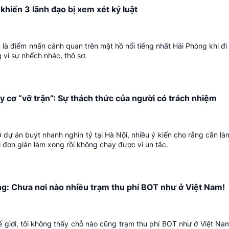
khiến 3 lãnh đạo bị xem xét kỷ luật
 là điểm nhấn cảnh quan trên mặt hồ nổi tiếng nhất Hải Phòng khi đ
 vì sự nhếch nhác, thô sơ.
y cơ “vỡ trận”: Sự thách thức của người có trách nhiệm
dự án buýt nhanh nghìn tỷ tại Hà Nội, nhiều ý kiến cho rằng cần là
ời đơn giản làm xong rồi không chạy được vì ùn tắc.
g: Chưa nơi nào nhiều trạm thu phí BOT như ở Việt Nam!
hế giới, tôi không thấy chỗ nào cũng trạm thu phí BOT như ở Việt Na