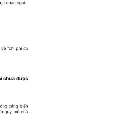
ược quan ngại.
 về “chi phí cơ
hi chưa được
hống cảng biển
 đó quy mô nhà