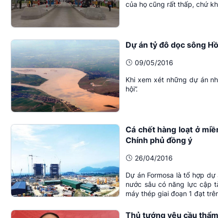
của họ cũng rất thấp, chứ kh
Dự án tỷ đô dọc sông H
09/05/2016
Khi xem xét những dự án như 
hội”.
Cá chết hàng loạt ở mi
Chính phủ đồng ý
26/04/2016
Dự án Formosa là tổ hợp dự
nước sâu có năng lực cập t
máy thép giai đoạn 1 đạt trên
Thủ tướng yêu cầu thẩm 