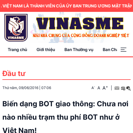
VIỆT NAM LÀ THÀNH VIÊN CỦA ỦY BAN TRUNG ƯƠNG MẶT TRẬN T
Trang chủ
Giới thiệu
Ban Thường vụ
Ban Chấp hành
Đầu tư
+
A
-
A
|
Thứ năm, 09/06/2016
|
07:06
A
Biến dạng BOT giao thông: Chưa nơi
nào nhiều trạm thu phí BOT như ở
Việt Nam!