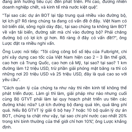
đang ảnh hưởng tiêu cực đến phát triển. Phí cao, đương nhiên
doanh nghiệp chết, và kinh tế nhà nước kiệt quệ”.
"Tại sao các dự án BOT lại tập trung quá nhiều vào đường bộ,
lợi ích gì? Rõ ràng chúng ta đang có vấn đề ở đây. Việt Nam có
bờ biển dài, sông ngòi dày đặc, tại sao chúng ta không làm BOT
về vận tải biển, đường sắt mà chỉ vào đường bộ? Phải chăng
đường bộ có lợi ích gì hơn. Rõ ràng ở đây có vấn đề!?", ông
Lược đặt ra nhiều nghi vấn.
Ông Lược nói tiếp: “Tôi cũng công bố số liệu của Fulbright, chi
phí xây dựng cao tốc của Việt Nam hiện cao 2 – 3 lần thế giới,
cao hơn cả Trung Quốc, cao hơn cả Mỹ, tại sao? tại sao? 1 km
đường làm 12 triệu USD, trừ phần giải phóng mặt bằng ra thì có
những nơi 20 triệu USD và 25 triệu USD, đây là quá cao so với
yêu cầu".
“Cách quản lý của chúng ta như này thì nền kinh tế không thể
phát triển được. Làm gì thì làm, giải pháp như nào nhưng cuối
cùng Bộ GTVT phải làm lại quy hoạch phát triển ưu tiên các
đường khác nữa? Lợi ích đường bộ đang quá lớn, quá lãng phí
quá. Nếu Bộ GTVT lý giải 6 bộ hay 7 hoặc 10 bộ quản lý dự án
BOT, chúng ta chặt như vậy, tại sao chi phí nước cao nhất 20%
trong khi bình thường của thế giới chỉ hơn 10%”, ông Lược khẳng
định.