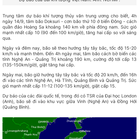
Trung tâm dự báo khí tượng thủy văn trung ương cho biết,
4h
ngày 14/9, tâm bão Doksuri - cơn bão thứ 10 ở biển Đông - cách
quần đảo Hoàng Sa khoảng 140 km về phía đông nam. Sức gió
mạnh nhất cấp 10 (90 đến 100 km/giờ), tăng hai cấp so với sáng
qua.
Ngày và đêm nay, bão sẽ theo hướng tây tây bắc, tốc độ 15-20
km/h và mạnh thêm. Đến 4h ngày mai, tâm bão cách bờ biển các
tỉnh
Nghệ An - Quảng Trị khoảng 190 km, cường độ tới cấp 13
(
135-150km/giờ),
giật tăng hai cấp.
Ngày mai, bão giữ hướng tây tây bắc và tốc độ 20 km/h, đến 16h
đi vào các tỉnh Nghệ An, Hà Tĩnh, Quảng Bình và Quảng Trị.
Sức
gió mạnh nhất cấp 11-12 (100-135 km/giờ), giật cấp 15.
Dự báo của các đài quốc tế, trong đó có TSR của Đại học London
(Anh), bão sẽ đi vào khu vực giữa Vinh (Nghệ An) và Đồng Hới
(Quảng Bình).