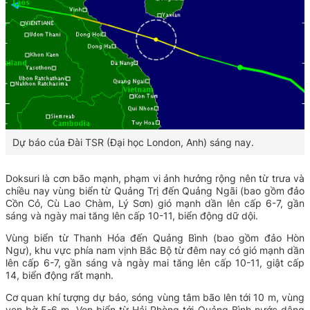
Dự báo của Đài TSR (Đại học London, Anh) sáng nay.
Doksuri là cơn bão mạnh, phạm vi ảnh hưởng rộng nên từ trưa và
chiều nay vùng biển từ Quảng Trị đến Quảng Ngãi (bao gồm đảo
Cồn Cỏ, Cù Lao Chàm, Lý Sơn) gió mạnh dần lên cấp 6-7, gần
sáng và ngày mai tăng lên cấp 10-11, biển động dữ dội.
Vùng biển từ Thanh Hóa đến Quảng Bình (bao gồm đảo Hòn
Ngư), khu vực phía nam vịnh Bắc Bộ từ đêm nay có gió mạnh dần
lên cấp 6-7, gần sáng và ngày mai tăng lên cấp 10-11, giật cấp
14, biển động rất mạnh.
Cơ quan khí tượng dự báo, sóng vùng tâm bão lên tới 10 m, vùng
ven bờ 5-6 m. Ven biển từ Hải Phòng tới Quảng Bình nước dâng