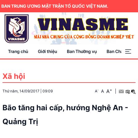
BAN TRUNG ƯƠNG MẶT TRẬN TỔ QUỐC VIỆT NAM.
Trang chủ
Giới thiệu
Ban Thường vụ
Ban Chấp hành
Xã hội
+
A
-
A
|
Thứ năm, 14/09/2017
|
09:09
A
Bão tăng hai cấp, hướng Nghệ An -
Quảng Trị