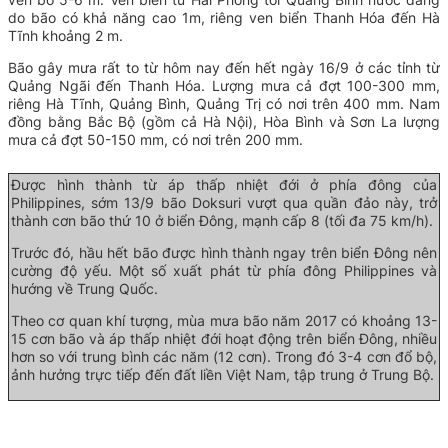
do bão có khả năng cao 1m, riêng ven biển Thanh Hóa đến Hà
Tĩnh khoảng 2 m.
Bão gây mưa rất to từ
hôm nay đến hết ngày 16/9 ở các tỉnh từ
Quảng Ngãi đến Thanh Hóa. Lượng mưa cả đợt 100-300 mm,
riêng Hà Tĩnh, Quảng Bình, Quảng Trị có nơi trên 400 mm. Nam
đồng bằng Bắc Bộ (gồm cả Hà Nội), Hòa Bình và Sơn La lượng
mưa cả đợt 50-150 mm, có nơi trên 200 mm.
Được hình thành từ áp thấp nhiệt đới ở phía đông của
Philippines, sớm 13/9 bão Doksuri vượt qua quần đảo này, trở
thành cơn bão thứ 10 ở biển Đông, mạnh cấp 8 (tối đa 75 km/h).
Trước đó, hầu hết bão được hình thành ngay trên biển Đông nên
cường độ yếu. Một số xuất phát từ phía đông Philippines và
hướng về Trung Quốc.
Theo cơ quan khí tượng, mùa mưa bão năm 2017 có khoảng 13-
15 cơn bão và áp thấp nhiệt đới hoạt động trên biển Đông, nhiều
hơn so với trung bình các năm (12 cơn). Trong đó 3-4 cơn đổ bộ,
ảnh hưởng trực tiếp đến đất liền Việt Nam, tập trung ở Trung Bộ.